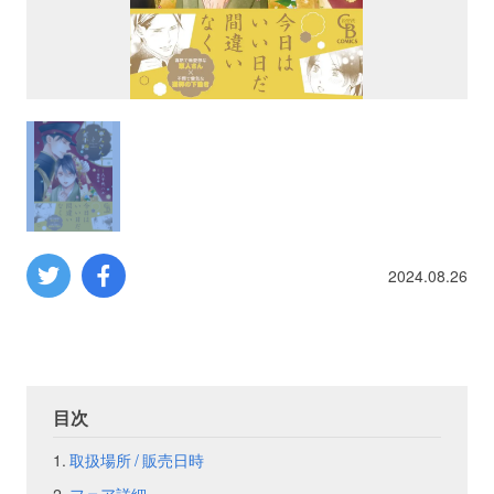
プロレス
数学
コンピューター
ミリタリー
2024.08.26
その他
イベント
特典
目次
フェア
お知らせ
取扱場所 / 販売日時
会社概要
プライバシーポリシー