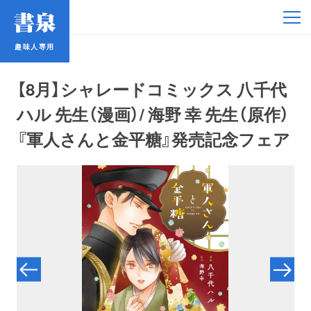
趣味人専用
趣味人専用
【8月】シャレードコミックス 八千代
ハル 先生（漫画）/ 海野 幸 先生（原作）
『軍人さんと金平糖』発売記念フェア
アイドル
鉄道・バス
コミック・ラノベ
占い