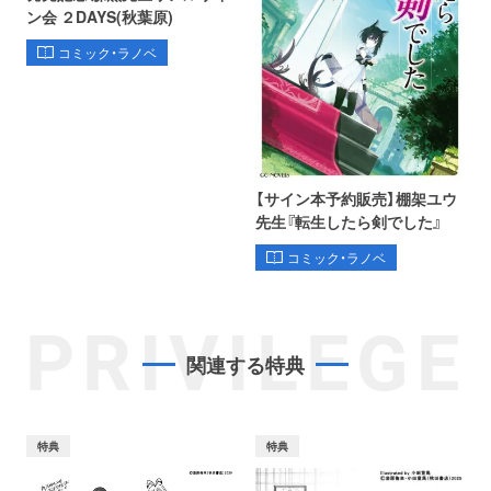
ン会 ２DAYS(秋葉原)
コミック・ラノベ
【サイン本予約販売】棚架ユウ
先生『転生したら剣でした』
コミック・ラノベ
PRIVILEGE
関連する特典
特典
特典