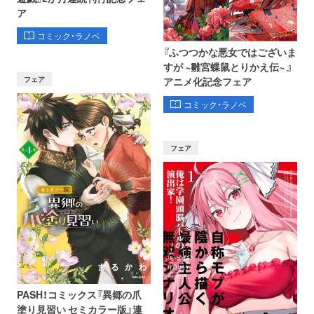
ア
コミック・ラノベ
『ふつつかな悪女ではございま
すが ~雛宮蝶鼠とりかえ伝~ 』
フェア
アニメ化記念フェア
コミック・ラノベ
フェア
PASH！コミックス『異郷の爪
塗り見習い セミカラー版』連