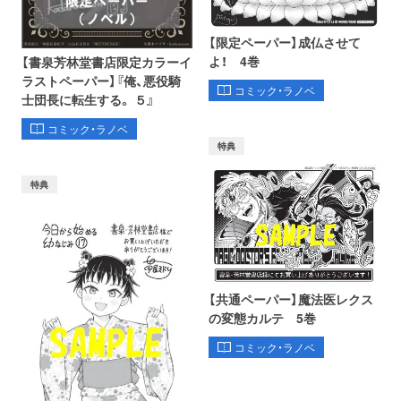
【限定ペーパー】成仏させて
よ！ 4巻
【書泉芳林堂書店限定カラーイ
ラストペーパー】『俺、悪役騎
コミック・ラノベ
士団長に転生する。 ５』
コミック・ラノベ
特典
特典
【共通ペーパー】魔法医レクス
の変態カルテ 5巻
コミック・ラノベ