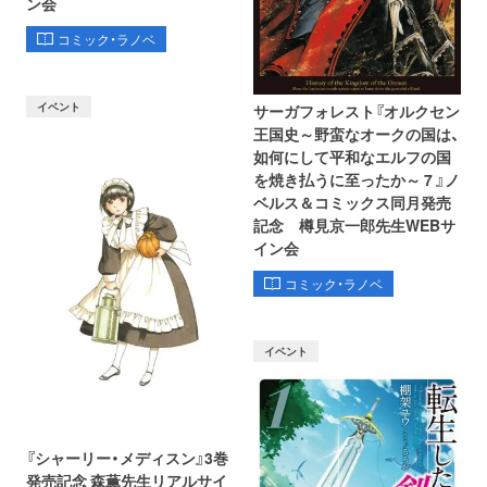
ン会
コミック・ラノベ
イベント
サーガフォレスト『オルクセン
王国史～野蛮なオークの国は、
如何にして平和なエルフの国
を焼き払うに至ったか～ 7 』ノ
ベルス＆コミックス同月発売
記念 樽見京一郎先生WEBサ
イン会
コミック・ラノベ
イベント
『シャーリー・メディスン』3巻
発売記念 森薫先生リアルサイ