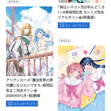
イベント
『妹はシスコン兄がめんどくさ
い』6巻発売記念 ヨシミズ先生
リアルサイン会(秋葉原)
コミック・ラノベ
イベント
アリアンローズ『魔法世界の受
付嬢になりたいです５』発売記
念まこ先生サイン会
2026/9/21(月・祝)開催
コミック・ラノベ