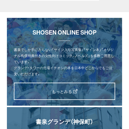
SHOSEN ONLINE SHOP
書泉でしか手に入らない「サイン入り写真集」「サイン本」「オリジ
ナル有償特典付きの女性向けコミック、ノベルズ」を多数ご用意し
ています。
グランデ・タワーの売場イチオシの本を日本中どこからでもご注
文いただけます。
もっとみる
オンライン
書泉グランデ
書泉ブックタワー
書泉グランデ（神保町）
ショップ
（神保町）
（秋葉原）