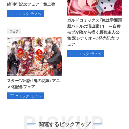
続刊行記念フェア 第二弾
コミック・ラノベ
ガルドコミックス『俺は学園頭
脳バトルの演出家！ 1 ～自称
フェア
モブが陰から描く最強主人公
無 双シナリオ～』発売記念 フ
ェア
コミック・ラノベ
スターツ出版『鬼の花嫁』アニ
メ化記念フェア
コミック・ラノベ
PICKUP
関連するピックアップ