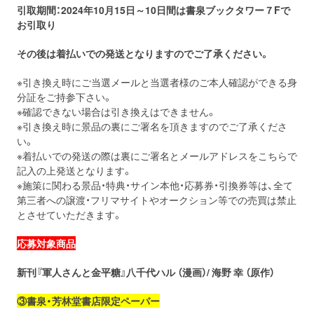
引取期間：2024年10月15日～10日間は書泉ブックタワー７Fで
お引取り
その後は着払いでの発送となりますのでご了承ください。
※引き換え時にご当選メールと当選者様のご本人確認ができる身
分証をご持参下さい。
※確認できない場合は引き換えはできません。
※引き換え時に景品の裏にご署名を頂きますのでご了承くださ
い。
※着払いでの発送の際は裏にご署名とメールアドレスをこちらで
記入の上発送となります。
※施策に関わる景品・特典・サイン本他・応募券・引換券等は、全て
第三者への譲渡・フリマサイトやオークション等での売買は禁止
とさせていただきます。
応募対象商品
新刊『軍人さんと金平糖』八千代ハル （漫画）/ 海野 幸 （原作）
③書泉・芳林堂書店限定ペーパー