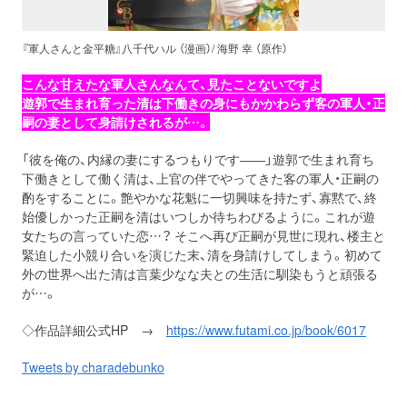
『軍人さんと金平糖』八千代ハル （漫画）/ 海野 幸 （原作）
こんな甘えたな軍人さんなんて、見たことないですよ
遊郭で生まれ育った清は下働きの身にもかかわらず客の軍人・正
嗣の妻として身請けされるが…。
「彼を俺の、内縁の妻にするつもりです――」遊郭で生まれ育ち
下働きとして働く清は、上官の伴でやってきた客の軍人・正嗣の
酌をすることに。艶やかな花魁に一切興味を持たず、寡黙で、終
始優しかった正嗣を清はいつしか待ちわびるように。これが遊
女たちの言っていた恋…？ そこへ再び正嗣が見世に現れ、楼主と
緊迫した小競り合いを演じた末、清を身請けしてしまう。初めて
外の世界へ出た清は言葉少なな夫との生活に馴染もうと頑張る
が…。
◇作品詳細公式HP →
https://www.futami.co.jp/book/6017
Tweets by charadebunko