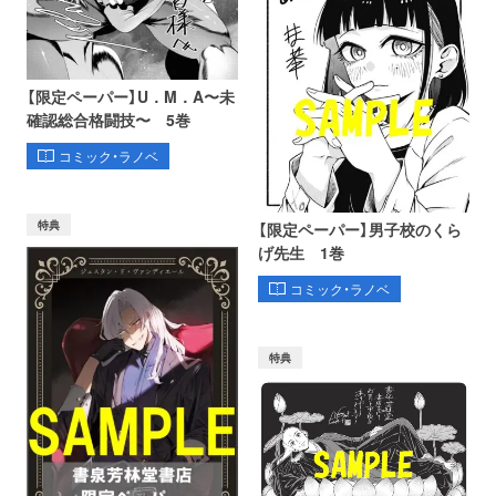
【限定ペーパー】U．M．A〜未
確認総合格闘技〜 5巻
コミック・ラノベ
特典
【限定ペーパー】男子校のくら
げ先生 1巻
コミック・ラノベ
特典