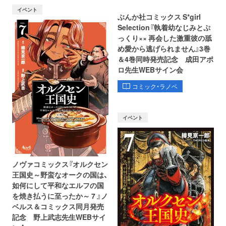
イベント
ぶんか社コミックス S*girl
Selection『執着幼なじみとぷ
っくり×× 再会した激重彼の舐
め愛から逃げられません』3巻
＆4巻同時発売記念 成田アポ
ロ先生WEBサイン会
コミック・ラノベ
イベント
ノヴァコミックス『オルクセン
王国史～野蛮なオークの国は、
如何にして平和なエルフの国
を焼き払うに至ったか～ 7 』ノ
ベルス＆コミックス同月発売
記念 野上武志先生WEBサイ