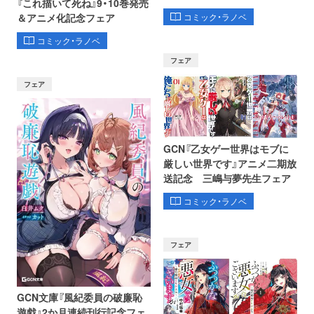
『これ描いて死ね』9・10巻発売
コミック・ラノベ
＆アニメ化記念フェア
コミック・ラノベ
フェア
フェア
GCN『乙女ゲー世界はモブに
厳しい世界です』アニメ二期放
送記念 三嶋与夢先生フェア
コミック・ラノベ
フェア
GCN文庫『風紀委員の破廉恥
遊戯』2か月連続刊行記念フェ