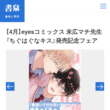
趣味人専用
趣味人専用
【4月】eyesコミックス 末広マチ先生
『ちぐはぐなキス』発売記念フェア
アイドル
鉄道・バス
コミック・ラノベ
占い