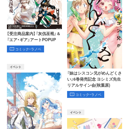
【受注商品案内】『灰仭巫覡』＆
『エア・ギア』アートPOPUP
コミック・ラノベ
イベント
『妹はシスコン兄がめんどくさ
い』6巻発売記念 ヨシミズ先生
リアルサイン会(秋葉原)
コミック・ラノベ
イベント