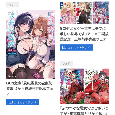
フェア
GCN『乙女ゲー世界はモブに
厳しい世界です』アニメ二期放
送記念 三嶋与夢先生フェア
コミック・ラノベ
フェア
GCN文庫『風紀委員の破廉恥
遊戯』2か月連続刊行記念フェ
ア
コミック・ラノベ
『ふつつかな悪女ではございま
すが ~雛宮蝶鼠とりかえ伝~ 』