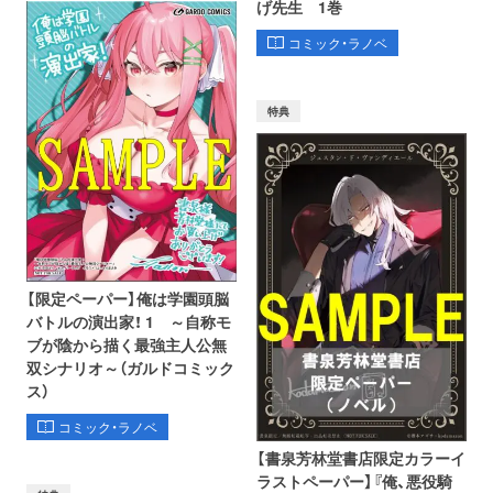
げ先生 1巻
コミック・ラノベ
特典
【限定ペーパー】俺は学園頭脳
バトルの演出家！ 1 ～自称モ
ブが陰から描く最強主人公無
双シナリオ～（ガルドコミック
ス）
コミック・ラノベ
【書泉芳林堂書店限定カラーイ
ラストペーパー】『俺、悪役騎