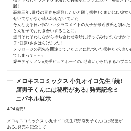
版！
高校三年、最後の青春を謳歌したいと願う熊井（くまい）は、彼
せいでなかなか踏み出せないでいた。
そんなある日、仲のいいクラスメイトの女子が最近彼氏と別れた
とん拍子でお付き合いすることに。
翌日そわそわしながら待ち合わせ場所に行ってみれば、なぜかそ
子・笹原（ささはら）だった！
メッセージの宛先を間違えていたことに気づいた熊井だが、言い
てしまって……。
爆モテイケメン×奥手ピュアボーイの、勘違いから始まるハプニン
メロキスコミックス 小丸オイコ先生『続！
腐男子くんには秘密がある』発売記念ミ
ニパネル展示
4/24発売！
メロキスコミックス 小丸オイコ先生『続！腐男子くんには秘密が
ある』発売を記念して