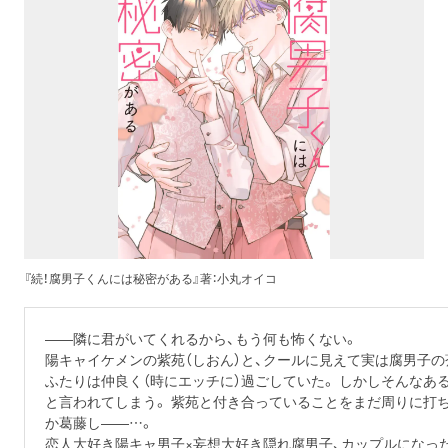
『続！腐男子くんには秘密がある』著：小丸オイコ
――隣に君がいてくれるから、もう何も怖くない。
陽キャイケメンの紫苑（しおん）と、クールに見えて実は腐男子の
ふたりは仲良く（時にエッチに）過ごしていた。 しかしそんなあ
と言われてしまう。 紫苑と付き合っていることをまだ周りに打
か葛藤し――…。
恋人大好き陽キャ男子×妄想大好き隠れ腐男子、カップルになっ