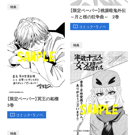
特典
【限定ペーパー】桃源暗鬼外伝
～月と桜の狂争曲～ 2巻
コミック・ラノベ
特典
【限定ペーパー】冥王の柘榴
3巻
コミック・ラノベ
特典