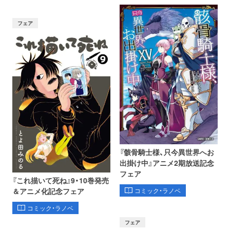
フェア
『骸骨騎士様、只今異世界へお
出掛け中』アニメ2期放送記念
フェア
『これ描いて死ね』9・10巻発売
コミック・ラノベ
＆アニメ化記念フェア
コミック・ラノベ
フェア