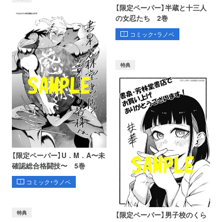
【限定ペーパー】半蔵と十三人
の女忍たち 2巻
コミック・ラノベ
特典
【限定ペーパー】U．M．A〜未
確認総合格闘技〜 5巻
コミック・ラノベ
特典
【限定ペーパー】男子校のくら