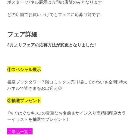
ポスター・パネル展示は☆印の店舗のみとなります
どの店舗でお買い上げでもフェアに応募可能です！
フェア詳細
3月よりフェアの応募方法が変更となりました！
①スペシャル展示
書泉ブックタワー７階コミックス売り場にてかわいさ全開！特大
パネルで皆さまをお出迎え🐶
②
抽選プレゼント
『ちぐはぐなキス』の貴重なお名前＆サイン入り高精細印刷カラ
ーイラストを抽選でプレゼント！
♡景品一覧♡