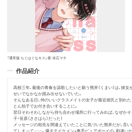
『通常版 ちぐはぐなキス』著：末広マチ
作品紹介
高校三年、最後の青春を謳歌したいと願う熊井（くまい）は、彼
せいでなかなか踏み出せないでいた。
そんなある日、仲のいいクラスメイトの女子が最近彼氏と別れた
とん拍子でお付き合いすることに。
翌日そわそわしながら待ち合わせ場所に行ってみれば、なぜかそ
子・笹原（ささはら）だった！
メッセージの宛先を間違えていたことに気づいた熊井だが、言い
てしまって……。爆モテイケメン×奥手ピュアボーイの、勘違いか