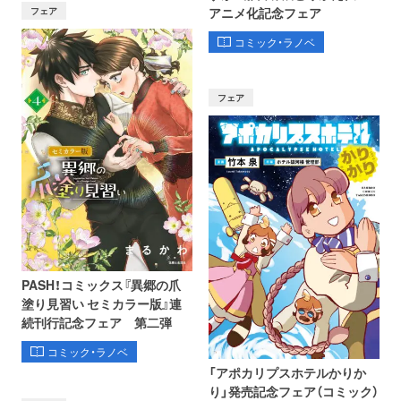
フェア
アニメ化記念フェア
コミック・ラノベ
フェア
PASH！コミックス『異郷の爪
塗り見習い セミカラー版』連
続刊行記念フェア 第二弾
コミック・ラノベ
オンライン
書泉グランデ
書泉ブックタワー
「アポカリプスホテルかりか
ショップ
（神保町）
（秋葉原）
り」発売記念フェア（コミック）