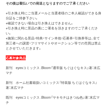
その後は着払いでの発送となりますのでご了承ください
※引き換え時にご当選メールと当選者様のご本人確認ができる身
分証をご持参下さい。
※確認できない場合は引き換えはできません。
※引き換え時に景品の裏にご署名を頂きますのでご了承くださ
い。
※施策に関わる景品・特典・サイン本他・応募券・引換券等は、全て
第三者への譲渡・フリマサイトやオークション等での売買は禁止
とさせていただきます。
応募対象商品
新刊 eyesコミックス .Bloom『通常版 ちぐはぐなキス』著：末広
マチ
新刊 ホーム社書籍扱いコミックス『特装版 ちぐはぐなキス』
著：末広マチ
既刊 eyesコミックス .Bloom『ヤキモチはきつね色』著：末広マ
チ