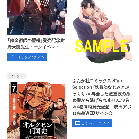
「錬金術師の聖櫃」発売記念紺
野天龍先生トークイベント
コミック・ラノベ
イベント
ぶんか社コミックス S*girl
Selection『執着幼なじみとぷ
っくり×× 再会した激重彼の舐
め愛から逃げられません』3巻
＆4巻同時発売記念 成田アポ
ロ先生WEBサイン会
コミック・ラノベ