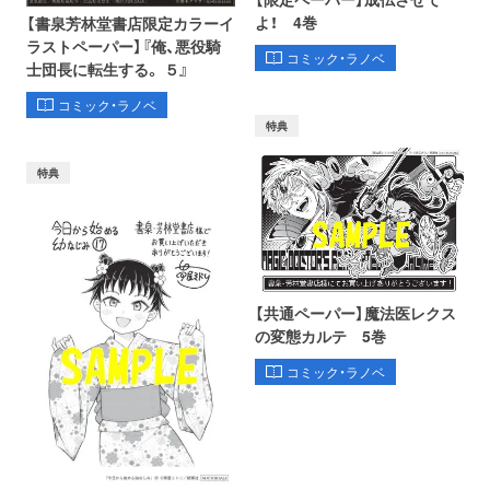
よ！ 4巻
【書泉芳林堂書店限定カラーイ
ラストペーパー】『俺、悪役騎
コミック・ラノベ
士団長に転生する。 ５』
コミック・ラノベ
特典
特典
【共通ペーパー】魔法医レクス
の変態カルテ 5巻
コミック・ラノベ