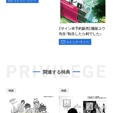
コミック・ラノベ
【サイン本予約販売】棚架ユウ
先生『転生したら剣でした』
コミック・ラノベ
PRIVILEGE
関連する特典
特典
特典