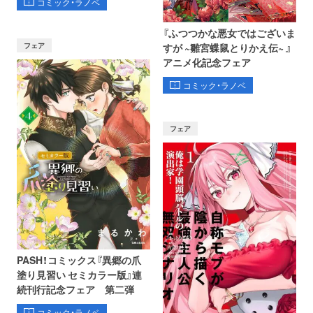
コミック・ラノベ
『ふつつかな悪女ではございま
フェア
すが ~雛宮蝶鼠とりかえ伝~ 』
アニメ化記念フェア
コミック・ラノベ
フェア
PASH！コミックス『異郷の爪
塗り見習い セミカラー版』連
続刊行記念フェア 第二弾
コミック・ラノベ