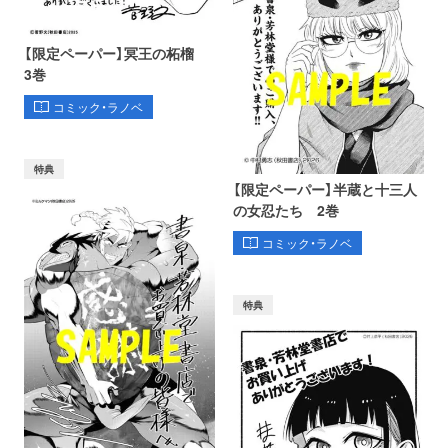
【限定ペーパー】冥王の柘榴
3巻
コミック・ラノベ
特典
【限定ペーパー】半蔵と十三人
の女忍たち 2巻
コミック・ラノベ
特典