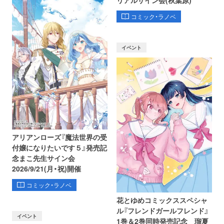
コミック・ラノベ
イベント
アリアンローズ『魔法世界の受
付嬢になりたいです５』発売記
念まこ先生サイン会
2026/9/21(月・祝)開催
コミック・ラノベ
花とゆめコミックススペシャ
ル『フレンドガールフレンド』
イベント
1巻＆2巻同時発売記念 瑠夏