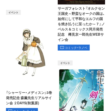
サーガフォレスト『オルクセン
イベント
王国史～野蛮なオークの国は、
如何にして平和なエルフの国
を焼き払うに至ったか～ 7 』ノ
ベルス＆コミックス同月発売
記念 樽見京一郎先生WEBサ
イン会
コミック・ラノベ
イベント
『シャーリー・メディスン』3巻
発売記念 森薫先生リアルサイ
ン会 ２DAYS(秋葉原)