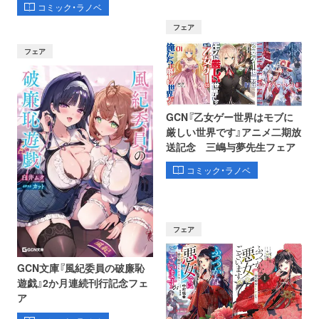
コミック・ラノベ
フェア
フェア
GCN『乙女ゲー世界はモブに
厳しい世界です』アニメ二期放
送記念 三嶋与夢先生フェア
コミック・ラノベ
フェア
GCN文庫『風紀委員の破廉恥
遊戯』2か月連続刊行記念フェ
ア