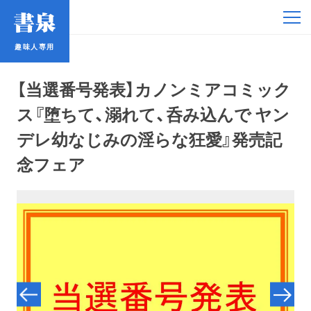
趣味人専用
趣味人専用
【当選番号発表】カノンミアコミック
ス『堕ちて、溺れて、呑み込んで ヤン
デレ幼なじみの淫らな狂愛』発売記
念フェア
アイドル
鉄道・バス
コミック・ラノベ
占い