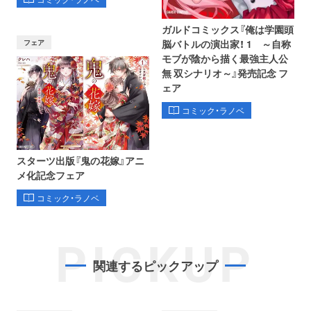
ガルドコミックス『俺は学園頭
フェア
脳バトルの演出家！ 1 ～自称
モブが陰から描く最強主人公
無 双シナリオ～』発売記念 フ
ェア
コミック・ラノベ
スターツ出版『鬼の花嫁』アニ
メ化記念フェア
コミック・ラノベ
PICKUP
関連するピックアップ