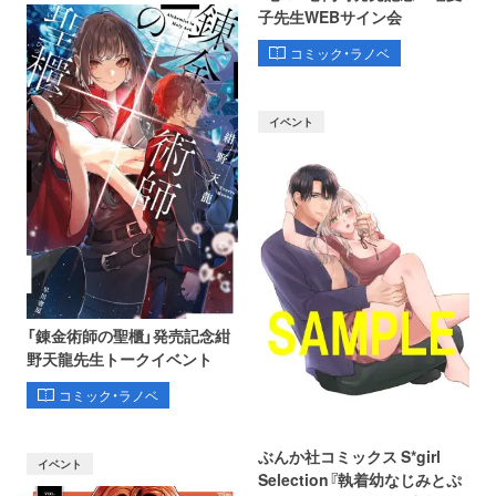
子先生WEBサイン会
コミック・ラノベ
イベント
「錬金術師の聖櫃」発売記念紺
野天龍先生トークイベント
コミック・ラノベ
ぶんか社コミックス S*girl
イベント
Selection『執着幼なじみとぷ