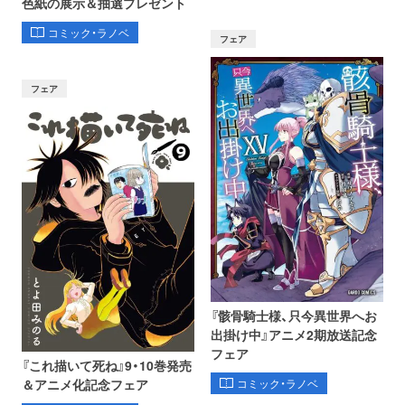
色紙の展示＆抽選プレゼント
コミック・ラノベ
フェア
フェア
『骸骨騎士様、只今異世界へお
出掛け中』アニメ2期放送記念
フェア
『これ描いて死ね』9・10巻発売
コミック・ラノベ
＆アニメ化記念フェア