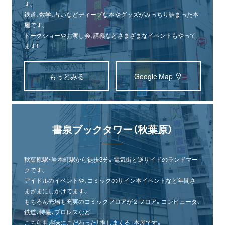
す。
鉄道、数学、占いなどディープな本やグッズがみっちり詰まった本
屋です。
トークショーやお渡し会、講義などさまざまなイベントもやって
ます！
もっとみる
Google Map
書泉ブックタワー（秋葉原）
秋葉原駅・岩本町駅から徒歩3分。電気街と逆サイドのランドマー
クです。
アイドルのイベントや、コミックのサイン本イベントなど年間さ
まざまにしかけてます。
もちろん売場も充実のコミックフロアが２フロア。コンピュータ、
鉄道、特撮、プロレスなど
こちらも趣味にこだわった「推しまくる」本屋です。