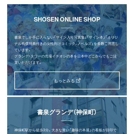
SHOSEN ONLINE SHOP
書泉でしか手に入らない「サイン入り写真集」「サイン本」「オリジ
ナル有償特典付きの女性向けコミック、ノベルズ」を多数ご用意し
ています。
グランデ・タワーの売場イチオシの本を日本中どこからでもご注
文いただけます。
もっとみる
書泉グランデ（神保町）
神保町駅から徒歩3分。大きな青い「趣味の本屋」の看板が目印で