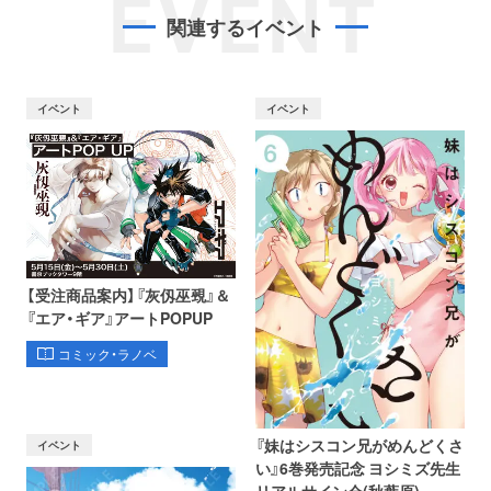
EVENT
関連するイベント
イベント
イベント
【受注商品案内】『灰仭巫覡』＆
『エア・ギア』アートPOPUP
コミック・ラノベ
『妹はシスコン兄がめんどくさ
イベント
い』6巻発売記念 ヨシミズ先生
リアルサイン会(秋葉原)