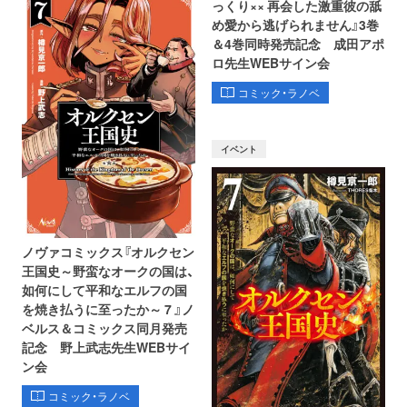
っくり×× 再会した激重彼の舐
め愛から逃げられません』3巻
＆4巻同時発売記念 成田アポ
ロ先生WEBサイン会
コミック・ラノベ
イベント
ノヴァコミックス『オルクセン
王国史～野蛮なオークの国は、
如何にして平和なエルフの国
を焼き払うに至ったか～ 7 』ノ
ベルス＆コミックス同月発売
記念 野上武志先生WEBサイ
ン会
コミック・ラノベ