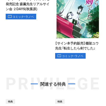
発売記念 森薫先生リアルサイ
ン会 ２DAYS(秋葉原)
コミック・ラノベ
【サイン本予約販売】棚架ユウ
先生『転生したら剣でした』
コミック・ラノベ
PRIVILEGE
関連する特典
特典
特典