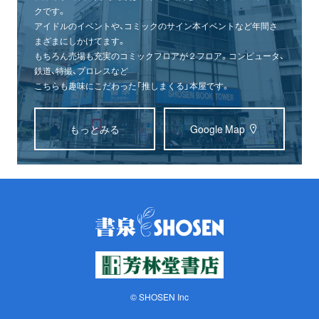
クです。
アイドルのイベントや、コミックのサイン本イベントなど年間さ
まざまにしかけてます。
もちろん売場も充実のコミックフロアが２フロア。コンピュータ、
鉄道、特撮、プロレスなど
こちらも趣味にこだわった「推しまくる」本屋です。
もっとみる
Google Map
© SHOSEN Inc
オンライン
書泉グランデ
書泉ブックタワー
ショップ
（神保町）
（秋葉原）