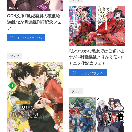
GCN文庫『風紀委員の破廉恥
遊戯』2か月連続刊行記念フェ
ア
コミック・ラノベ
『ふつつかな悪女ではございま
フェア
すが ~雛宮蝶鼠とりかえ伝~ 』
アニメ化記念フェア
コミック・ラノベ
フェア