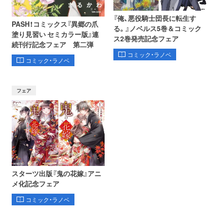
『俺、悪役騎士団長に転生す
PASH！コミックス『異郷の爪
る。』ノベルス5巻＆コミック
塗り見習い セミカラー版』連
ス2巻発売記念フェア
続刊行記念フェア 第二弾
コミック・ラノベ
コミック・ラノベ
フェア
スターツ出版『鬼の花嫁』アニ
メ化記念フェア
コミック・ラノベ