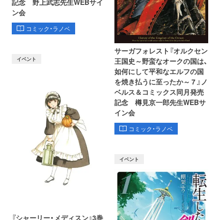
記念 野上武志先生WEBサイ
ン会
コミック・ラノベ
サーガフォレスト『オルクセン
イベント
王国史～野蛮なオークの国は、
如何にして平和なエルフの国
を焼き払うに至ったか～ 7 』ノ
ベルス＆コミックス同月発売
記念 樽見京一郎先生WEBサ
イン会
コミック・ラノベ
イベント
『シャーリー・メディスン』3巻