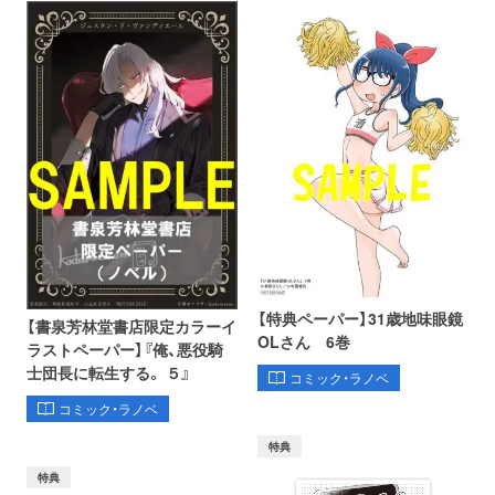
【特典ペーパー】31歳地味眼鏡
【書泉芳林堂書店限定カラーイ
OLさん 6巻
ラストペーパー】『俺、悪役騎
士団長に転生する。 ５』
コミック・ラノベ
コミック・ラノベ
特典
特典