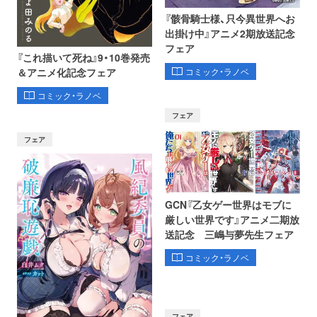
『骸骨騎士様、只今異世界へお
出掛け中』アニメ2期放送記念
フェア
『これ描いて死ね』9・10巻発売
コミック・ラノベ
＆アニメ化記念フェア
コミック・ラノベ
フェア
フェア
GCN『乙女ゲー世界はモブに
厳しい世界です』アニメ二期放
送記念 三嶋与夢先生フェア
コミック・ラノベ
フェア