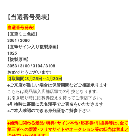
お問い合わせ
取材のお申し込み
【当選番号発表】
当選番号発表！
【直筆ミニ色紙】
3061 / 3080
【直筆サイン入り複製原画】
1025
【複製原画】
3053 / 3100 / 3104 / 3108
おめでとうございます！
引取期間：3月25日～4月30日
※ご来店が難しい場合は保管期間などご相談承ります
こちらは商品購入店舗店頭での引換となります。
お引き取り時に応募券控えを持ってご来店下さい。
※引換時に裏面に氏名漢字でご署名をいただきます
※ご本人確認のできる身分証をご持参下さい
※施策に関わる景品・特典・サイン本他・応募券・引換券等は、全て
第三者への譲渡・フリマサイトやオークション等の転売は禁止と
させていただきます。