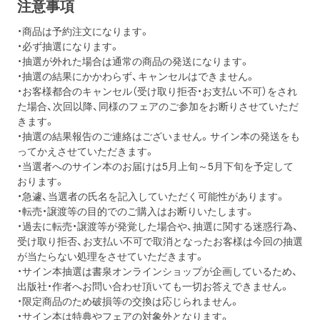
注意事項
・商品は予約注文になります。
・必ず抽選になります。
・抽選が外れた場合は通常の商品の発送になります。
・抽選の結果にかかわらず、キャンセルはできません。
・お客様都合のキャンセル（受け取り拒否・お支払い不可）をされ
た場合、次回以降、同様のフェアのご参加をお断りさせていただ
きます。
・抽選の結果報告のご連絡はございません。サイン本の発送をも
ってかえさせていただきます。
・当選者へのサイン本のお届けは5月上旬～5月下旬を予定して
おります。
・急遽、当選者の氏名を記入していただく可能性があります。
・転売・譲渡等の目的でのご購入はお断りいたします。
・過去に転売・譲渡等が発覚した場合や、抽選に関する迷惑行為、
受け取り拒否、お支払い不可で取消となったお客様は今回の抽選
が当たらない処理をさせていただきます。
・サイン本抽選は書泉オンラインショップが企画しているため、
出版社・作者へお問い合わせ頂いても一切お答えできません。
・限定商品のため破損等の交換は応じられません。
・サイン本は特典やフェアの対象外となります。