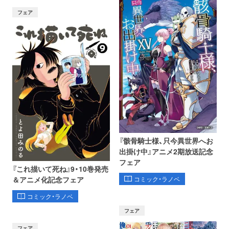
フェア
『骸骨騎士様、只今異世界へお
出掛け中』アニメ2期放送記念
フェア
『これ描いて死ね』9・10巻発売
コミック・ラノベ
＆アニメ化記念フェア
コミック・ラノベ
フェア
フェア