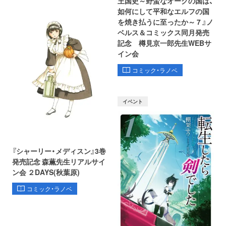
王国史～野蛮なオークの国は、
如何にして平和なエルフの国
を焼き払うに至ったか～ 7 』ノ
ベルス＆コミックス同月発売
記念 樽見京一郎先生WEBサ
イン会
コミック・ラノベ
イベント
『シャーリー・メディスン』3巻
発売記念 森薫先生リアルサイ
ン会 ２DAYS(秋葉原)
コミック・ラノベ