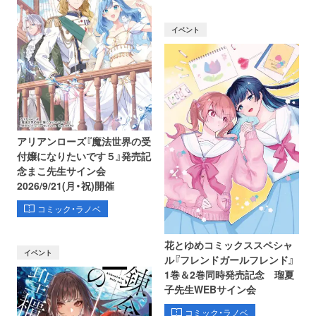
イベント
アリアンローズ『魔法世界の受
付嬢になりたいです５』発売記
念まこ先生サイン会
2026/9/21(月・祝)開催
コミック・ラノベ
花とゆめコミックススペシャ
イベント
ル『フレンドガールフレンド』
1巻＆2巻同時発売記念 瑠夏
子先生WEBサイン会
コミック・ラノベ