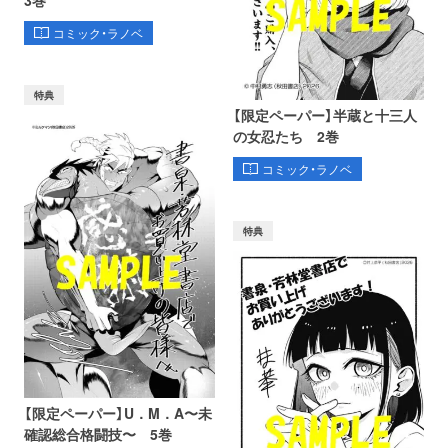
3巻
コミック・ラノベ
特典
【限定ペーパー】半蔵と十三人
の女忍たち 2巻
コミック・ラノベ
特典
【限定ペーパー】U．M．A〜未
確認総合格闘技〜 5巻