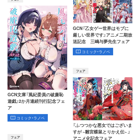
GCN『乙女ゲー世界はモブに
厳しい世界です』アニメ二期放
送記念 三嶋与夢先生フェア
コミック・ラノベ
フェア
GCN文庫『風紀委員の破廉恥
遊戯』2か月連続刊行記念フェ
ア
コミック・ラノベ
『ふつつかな悪女ではございま
すが ~雛宮蝶鼠とりかえ伝~ 』
フェア
アニメ化記念フェア