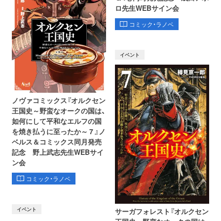
ロ先生WEBサイン会
コミック・ラノベ
イベント
ノヴァコミックス『オルクセン
王国史～野蛮なオークの国は、
如何にして平和なエルフの国
を焼き払うに至ったか～ 7 』ノ
ベルス＆コミックス同月発売
記念 野上武志先生WEBサイ
ン会
コミック・ラノベ
イベント
サーガフォレスト『オルクセン