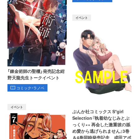
イベント
「錬金術師の聖櫃」発売記念紺
野天龍先生トークイベント
コミック・ラノベ
イベント
ぶんか社コミックス S*girl
Selection『執着幼なじみとぷ
っくり×× 再会した激重彼の舐
め愛から逃げられません』3巻
＆4巻同時発売記念 成田アポ