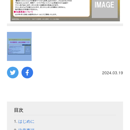
プロレス
数学
コンピューター
ミリタリー
2024.03.19
その他
イベント
特典
目次
フェア
お知らせ
はじめに
会社概要
プライバシーポリシー