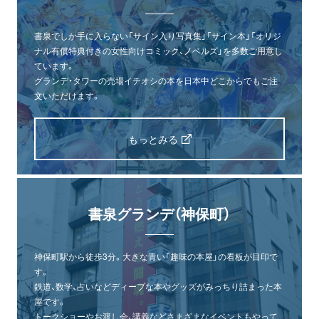
書泉でしか手に入らない「サイン入り写真集」「サイン本」「オリジ
ナル有償特典付きの女性向けコミック、ノベルズ」を多数ご用意し
ています。
グランデ・タワーの売場イチオシの本を日本中どこからでもご注
文いただけます。
もっとみる
書泉グランデ（神保町）
神保町駅から徒歩3分。大きな青い「趣味の本屋」の看板が目印で
す。
鉄道、数学、占いなどディープな本やグッズがみっちり詰まった本
屋です。
トークショーやお渡し会、講義などさまざまなイベントもやって