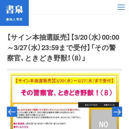
趣味人専用
趣味人専用
【サイン本抽選販売】【3/20（水）00:00
～3/27（水）23:59まで受付】「その警
察官、ときどき野獣！（8）」
アイドル
鉄道・バス
コミック・ラノベ
占い