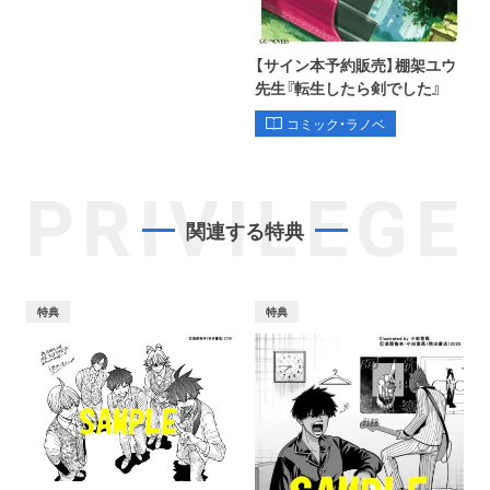
【サイン本予約販売】棚架ユウ
先生『転生したら剣でした』
コミック・ラノベ
PRIVILEGE
関連する特典
特典
特典