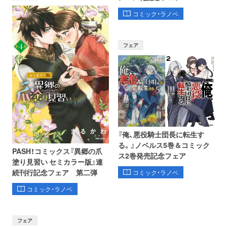
コミック・ラノベ
フェア
『俺、悪役騎士団長に転生す
る。』ノベルス5巻＆コミック
PASH！コミックス『異郷の爪
ス2巻発売記念フェア
塗り見習い セミカラー版』連
続刊行記念フェア 第二弾
コミック・ラノベ
コミック・ラノベ
フェア