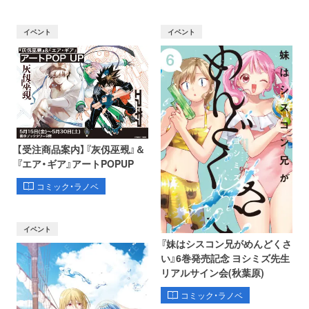
イベント
イベント
【受注商品案内】『灰仭巫覡』＆
『エア・ギア』アートPOPUP
コミック・ラノベ
イベント
『妹はシスコン兄がめんどくさ
い』6巻発売記念 ヨシミズ先生
リアルサイン会(秋葉原)
コミック・ラノベ