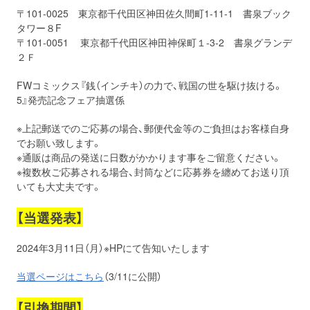
〒101-0025 東京都千代田区神田佐久間町1-11-1 書泉ブック
タワー８F
〒101-0051 東京都千代田区神田神保町１-3-2 書泉グランデ
２Ｆ
FWコミックス『銭（インチキ）の力で、戦国の世を駆け抜ける。
5』発売記念フェア抽選係
※上記郵送でのご応募の場合、郵便代金等のご負担はお客様自身
でお願い致します。
※通販は商品の発送に日数がかかります事をご留意ください。
※複数枚ご応募される場合、封筒などに応募券を纏めてお送り頂
いても大丈夫です。
【当選発表】
2024年3月11日（月）※HPにて告知いたします
当選ページはこちら
（3/11に公開）
【引換期間】