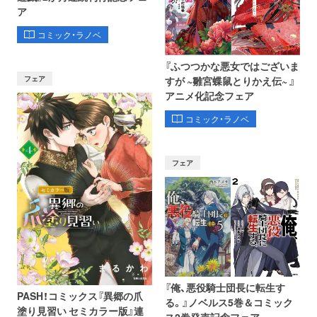
ア
コミック・ラノベ
『ふつつかな悪女ではございま
フェア
すが ~雛宮蝶鼠とりかえ伝~ 』
アニメ化記念フェア
コミック・ラノベ
フェア
『俺、悪役騎士団長に転生す
PASH！コミックス『異郷の爪
る。』ノベルス5巻＆コミック
塗り見習い セミカラー版』連
ス2巻発売記念フェア