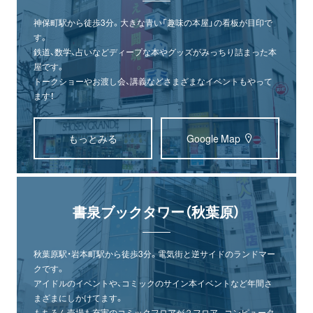
神保町駅から徒歩3分。大きな青い「趣味の本屋」の看板が目印で
す。
鉄道、数学、占いなどディープな本やグッズがみっちり詰まった本
屋です。
トークショーやお渡し会、講義などさまざまなイベントもやって
ます！
もっとみる
Google Map
書泉ブックタワー（秋葉原）
秋葉原駅・岩本町駅から徒歩3分。電気街と逆サイドのランドマー
クです。
アイドルのイベントや、コミックのサイン本イベントなど年間さ
まざまにしかけてます。
もちろん売場も充実のコミックフロアが２フロア。コンピュータ、