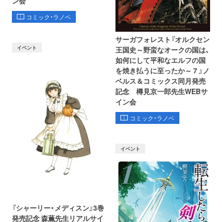
ン会
コミック・ラノベ
サーガフォレスト『オルクセン
イベント
王国史～野蛮なオークの国は、
如何にして平和なエルフの国
を焼き払うに至ったか～ 7 』ノ
ベルス＆コミックス同月発売
記念 樽見京一郎先生WEBサ
イン会
コミック・ラノベ
イベント
『シャーリー・メディスン』3巻
発売記念 森薫先生リアルサイ