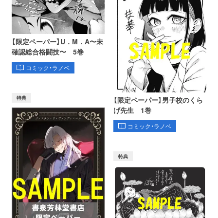
【限定ペーパー】U．M．A〜未
確認総合格闘技〜 5巻
コミック・ラノベ
特典
【限定ペーパー】男子校のくら
げ先生 1巻
コミック・ラノベ
特典