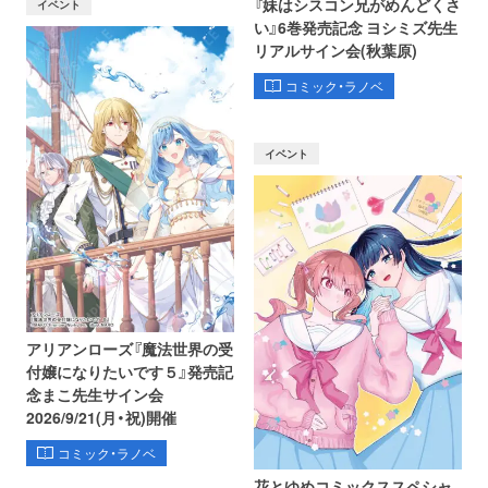
『妹はシスコン兄がめんどくさ
イベント
い』6巻発売記念 ヨシミズ先生
リアルサイン会(秋葉原)
コミック・ラノベ
イベント
アリアンローズ『魔法世界の受
付嬢になりたいです５』発売記
念まこ先生サイン会
2026/9/21(月・祝)開催
コミック・ラノベ
花とゆめコミックススペシャ