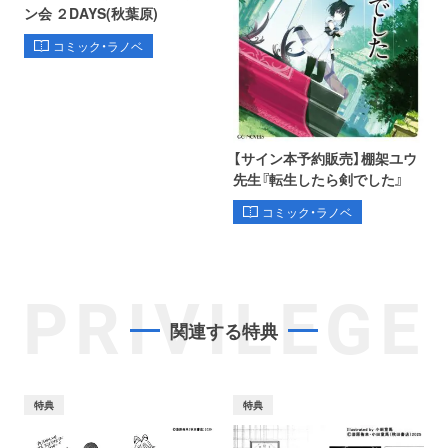
ン会 ２DAYS(秋葉原)
コミック・ラノベ
【サイン本予約販売】棚架ユウ
先生『転生したら剣でした』
コミック・ラノベ
PRIVILEGE
関連する特典
特典
特典