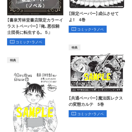
【限定ペーパー】成仏させて
よ！ 4巻
【書泉芳林堂書店限定カラーイ
ラストペーパー】『俺、悪役騎
コミック・ラノベ
士団長に転生する。 ５』
コミック・ラノベ
特典
特典
【共通ペーパー】魔法医レクス
の変態カルテ 5巻
コミック・ラノベ