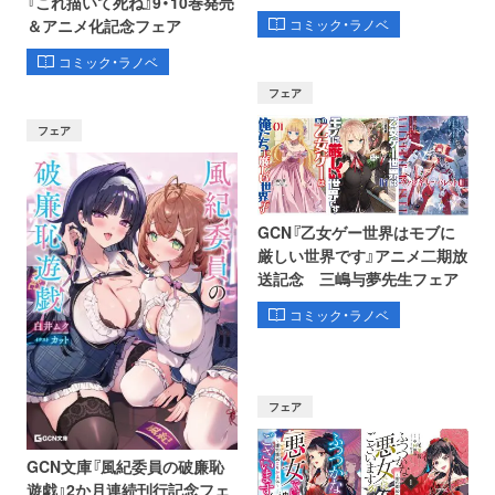
『これ描いて死ね』9・10巻発売
コミック・ラノベ
＆アニメ化記念フェア
コミック・ラノベ
フェア
フェア
GCN『乙女ゲー世界はモブに
厳しい世界です』アニメ二期放
送記念 三嶋与夢先生フェア
コミック・ラノベ
フェア
GCN文庫『風紀委員の破廉恥
遊戯』2か月連続刊行記念フェ