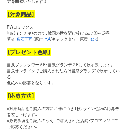
アを開催いたします！！
【対象商品】
FWコミックス
『銭（インチキ）の力で、戦国の世を駆け抜ける。』①～⑤巻
著者：
広石匡司
（原作：
Y.A
/キャラクタワー原案：
lack
）
【プレゼント色紙】
書泉ブックタワー８F・書泉グランデ２Fにて展示致します。
書泉オンラインでご購入された方は書泉グランデで展示してい
る
色紙への応募となります。
【応募方法】
※対象商品をご購入の方に、1冊につき1枚、サイン色紙の応募券
を差し上げます。
※必要事項をご記入のうえ、ご購入された店舗・フロアレジにて
ご応募ください。