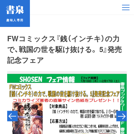
趣味人専用
趣味人専用
FWコミックス『銭（インチキ）の力
で、戦国の世を駆け抜ける。 5』発売
記念フェア
アイドル
鉄道・バス
コミック・ラノベ
占い