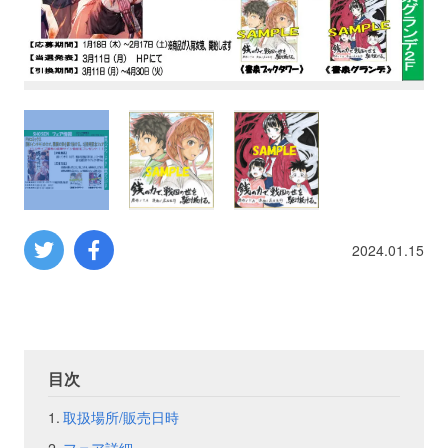
プロレス
数学
コンピューター
ミリタリー
2024.01.15
その他
イベント
特典
目次
フェア
お知らせ
取扱場所/販売日時
会社概要
プライバシーポリシー