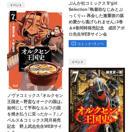
ぶんか社コミックス S*girl
イベント
Selection『執着幼なじみとぷ
っくり×× 再会した激重彼の舐
め愛から逃げられません』3巻
＆4巻同時発売記念 成田アポ
ロ先生WEBサイン会
コミック・ラノベ
イベント
ノヴァコミックス『オルクセン
王国史～野蛮なオークの国は、
如何にして平和なエルフの国
を焼き払うに至ったか～ 7 』ノ
ベルス＆コミックス同月発売
記念 野上武志先生WEBサイ