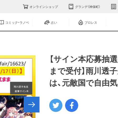
オンラインショップ
グランデ（神保町）
コミック・ラノベ
占い
プロレス
【サイン本応募抽選販売
まで受付】雨川透子
は、元敵国で自由気