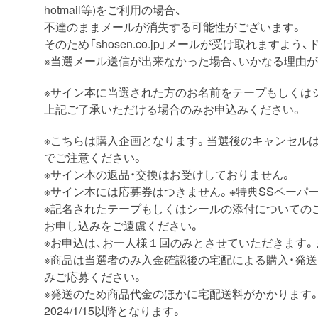
hotmail等)をご利用の場合、
不達のままメールが消失する可能性がございます。
そのため「shosen.co.jp」メールが受け取れますよ
※当選メール送信が出来なかった場合、いかなる理由
※サイン本に当選された方のお名前をテープもしくは
上記ご了承いただける場合のみお申込みください。
※こちらは購入企画となります。当選後のキャンセル
でご注意ください。
※サイン本の返品・交換はお受けしておりません。
※サイン本には応募券はつきません。※特典SSペーパ
※記名されたテープもしくはシールの添付についての
お申し込みをご遠慮ください。
※お申込は、お一人様１回のみとさせていただきます。
※商品は当選者のみ入金確認後の宅配による購入・発
みご応募ください。
※発送のため商品代金のほかに宅配送料がかかります。
2024/1/15以降となります。