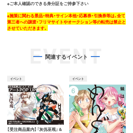
※ご本人確認のできる身分証をご持参下さい
※施策に関わる景品・特典・サイン本他・応募券・引換券等は、全て
第三者への譲渡・フリマサイトやオークション等の転売は禁止と
させていただきます。
EVENT
関連するイベント
イベント
イベント
【受注商品案内】『灰仭巫覡』＆