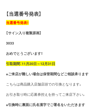
お問い合わせ
取材のお申し込み
【当選番号発表】
当選番号発表！
【サイン入り複製原画】
3033
おめでとうございます！
引取期間：11月20日～12月31日
※ご来店が難しい場合は保管期間などご相談承ります
こちらは商品購入店舗店頭での引換となります。
お引き取り時に応募券控えを持ってご来店下さい。
※引換時に裏面に氏名漢字でご署名をいただきます