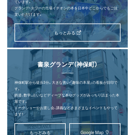
ています。
グランデ・タワーの売場イチオシの本を日本中どこからでもご注
文いただけます。
もっとみる
書泉グランデ（神保町）
神保町駅から徒歩3分。大きな青い「趣味の本屋」の看板が目印で
す。
鉄道、数学、占いなどディープな本やグッズがみっちり詰まった本
屋です。
トークショーやお渡し会、講義などさまざまなイベントもやって
ます！
もっとみる
Google Map