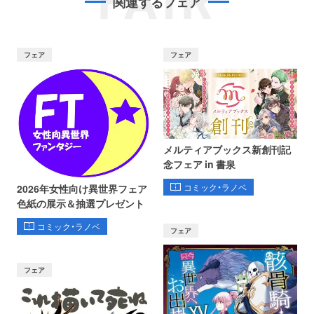
FAIR
関連するフェア
フェア
フェア
メルティアブックス新創刊記
念フェア in 書泉
コミック・ラノベ
2026年女性向け異世界フェア
色紙の展示＆抽選プレゼント
コミック・ラノベ
フェア
フェア