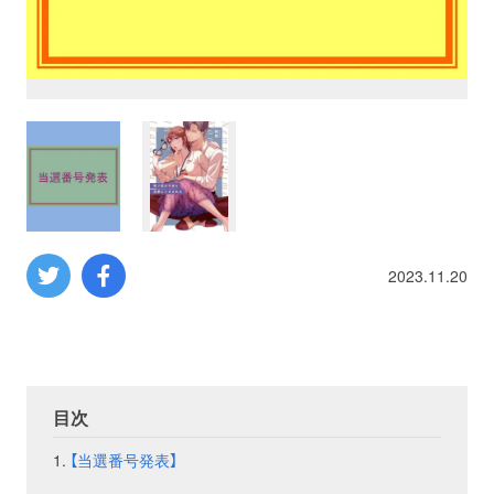
プロレス
数学
コンピューター
ミリタリー
2023.11.20
その他
イベント
特典
目次
フェア
お知らせ
【当選番号発表】
会社概要
プライバシーポリシー