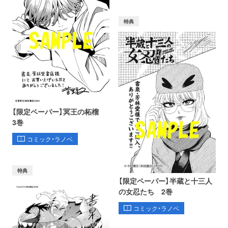
特典
【限定ペーパー】冥王の柘榴
3巻
コミック・ラノベ
特典
【限定ペーパー】半蔵と十三人
の女忍たち 2巻
コミック・ラノベ