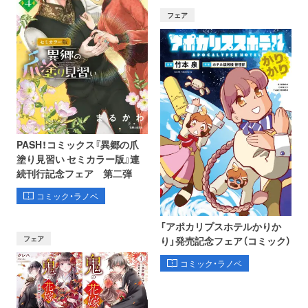
フェア
PASH！コミックス『異郷の爪
塗り見習い セミカラー版』連
続刊行記念フェア 第二弾
コミック・ラノベ
「アポカリプスホテルかりか
フェア
り」発売記念フェア（コミック）
コミック・ラノベ