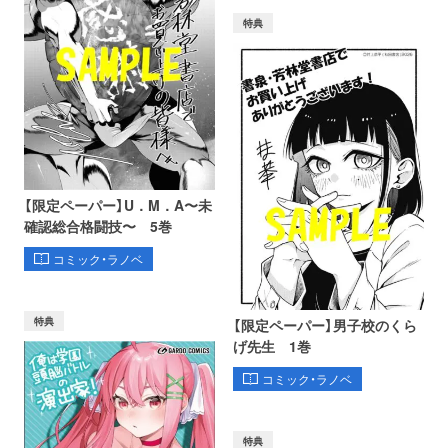
特典
【限定ペーパー】U．M．A〜未
確認総合格闘技〜 5巻
コミック・ラノベ
特典
【限定ペーパー】男子校のくら
げ先生 1巻
コミック・ラノベ
特典