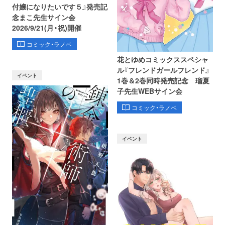
付嬢になりたいです５』発売記
念まこ先生サイン会
2026/9/21(月・祝)開催
コミック・ラノベ
花とゆめコミックススペシャ
ル『フレンドガールフレンド』
イベント
1巻＆2巻同時発売記念 瑠夏
子先生WEBサイン会
コミック・ラノベ
イベント