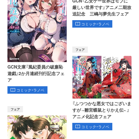
GCN『乙女ゲー世界はモブに
厳しい世界です』アニメ二期放
送記念 三嶋与夢先生フェア
コミック・ラノベ
フェア
GCN文庫『風紀委員の破廉恥
遊戯』2か月連続刊行記念フェ
ア
コミック・ラノベ
『ふつつかな悪女ではございま
フェア
すが ~雛宮蝶鼠とりかえ伝~ 』
アニメ化記念フェア
コミック・ラノベ