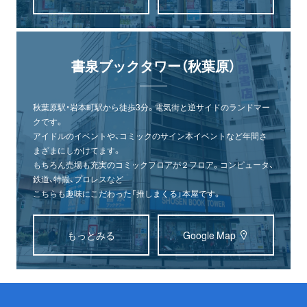
書泉ブックタワー（秋葉原）
秋葉原駅・岩本町駅から徒歩3分。電気街と逆サイドのランドマー
クです。
アイドルのイベントや、コミックのサイン本イベントなど年間さ
まざまにしかけてます。
もちろん売場も充実のコミックフロアが２フロア。コンピュータ、
鉄道、特撮、プロレスなど
こちらも趣味にこだわった「推しまくる」本屋です。
もっとみる
Google Map