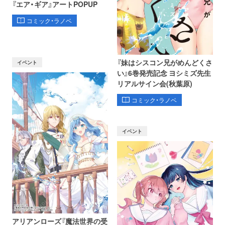
『エア・ギア』アートPOPUP
コミック・ラノベ
『妹はシスコン兄がめんどくさ
イベント
い』6巻発売記念 ヨシミズ先生
リアルサイン会(秋葉原)
コミック・ラノベ
イベント
アリアンローズ『魔法世界の受