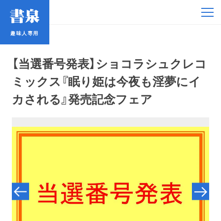
趣味人専用
趣味人専用
【当選番号発表】ショコラシュクレコ
ミックス『眠り姫は今夜も淫夢にイ
カされる』発売記念フェア
アイドル
鉄道・バス
コミック・ラノベ
占い