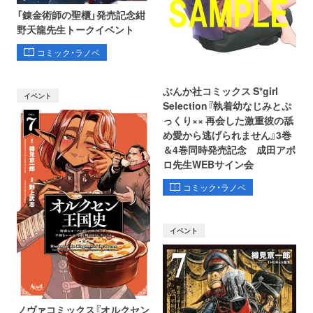
「錬金術師の聖櫃」発売記念紺
野天龍先生トークイベント
コミック・ラノベ
ぶんか社コミックス S*girl
イベント
Selection『執着幼なじみとぷ
っくり×× 再会した激重彼の舐
め愛から逃げられません』3巻
＆4巻同時発売記念 成田アポ
ロ先生WEBサイン会
コミック・ラノベ
イベント
ノヴァコミックス『オルクセン