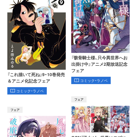
『骸骨騎士様、只今異世界へお
出掛け中』アニメ2期放送記念
フェア
『これ描いて死ね』9・10巻発売
コミック・ラノベ
＆アニメ化記念フェア
コミック・ラノベ
フェア
フェア