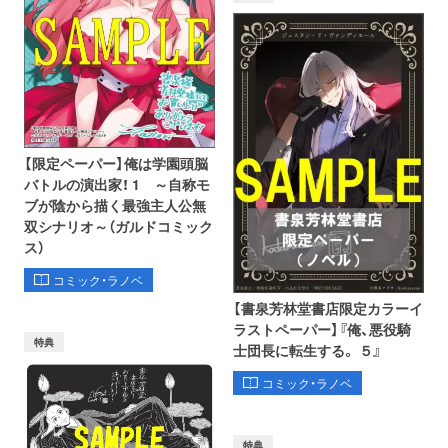
【限定ペーパー】俺は学園頭脳
バトルの演出家！ 1 ～自称モ
ブが陰から描く最強主人公無
双シナリオ～（ガルドコミック
ス）
コミック・ラノベ
【書泉芳林堂書店限定カラーイ
ラストペーパー】『俺、悪役騎
特典
士団長に転生する。 ５』
コミック・ラノベ
特典