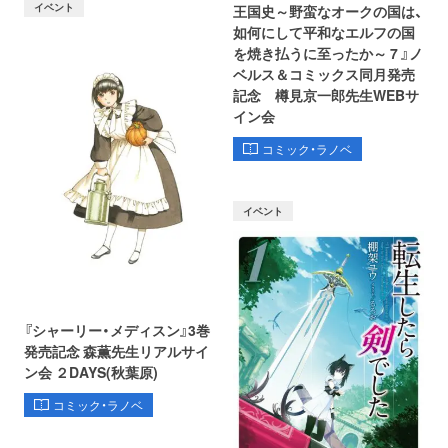
イベント
王国史～野蛮なオークの国は、
如何にして平和なエルフの国
を焼き払うに至ったか～ 7 』ノ
ベルス＆コミックス同月発売
記念 樽見京一郎先生WEBサ
イン会
コミック・ラノベ
イベント
『シャーリー・メディスン』3巻
発売記念 森薫先生リアルサイ
ン会 ２DAYS(秋葉原)
コミック・ラノベ