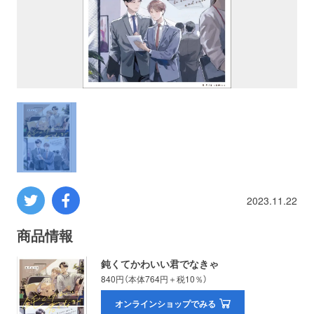
プロレス
数学
コンピューター
ミリタリー
その他
2023.11.22
イベント
特典
商品情報
鈍くてかわいい君でなきゃ
フェア
お知らせ
840円（本体764円＋税10％）
オンラインショップでみる
会社概要
プライバシーポリシー