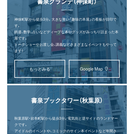
書泉グランデ（神保町）
神保町駅から徒歩3分。大きな青い「趣味の本屋」の看板が目印で
す。
鉄道、数学、占いなどディープな本やグッズがみっちり詰まった本
屋です。
トークショーやお渡し会、講義などさまざまなイベントもやって
ます！
もっとみる
Google Map
書泉ブックタワー（秋葉原）
秋葉原駅・岩本町駅から徒歩3分。電気街と逆サイドのランドマー
クです。
アイドルのイベントや、コミックのサイン本イベントなど年間さ