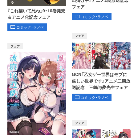
フェア
『これ描いて死ね』9・10巻発売
コミック・ラノベ
＆アニメ化記念フェア
コミック・ラノベ
フェア
フェア
GCN『乙女ゲー世界はモブに
厳しい世界です』アニメ二期放
送記念 三嶋与夢先生フェア
コミック・ラノベ
フェア