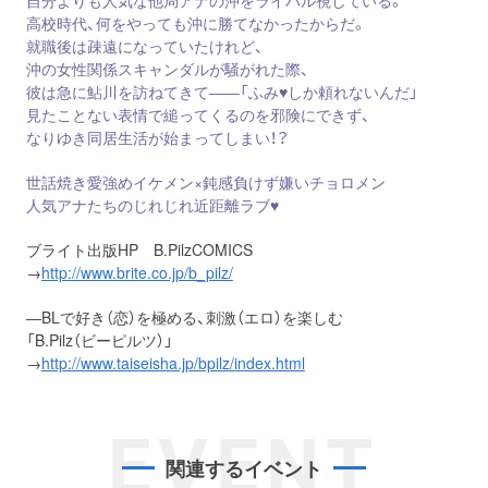
自分よりも人気な他局アナの沖をライバル視している。
高校時代、何をやっても沖に勝てなかったからだ。
就職後は疎遠になっていたけれど、
沖の女性関係スキャンダルが騒がれた際、
彼は急に鮎川を訪ねてきて――「ふみ♥しか頼れないんだ」
見たことない表情で縋ってくるのを邪険にできず、
なりゆき同居生活が始まってしまい！？
世話焼き愛強めイケメン×鈍感負けず嫌いチョロメン
人気アナたちのじれじれ近距離ラブ♥
ブライト出版HP B.PilzCOMICS
→
http://www.brite.co.jp/b_pilz/
―BLで好き（恋）を極める、刺激（エロ）を楽しむ
「B.Pilz（ビーピルツ）」
→
http://www.taiseisha.jp/bpilz/index.html
EVENT
関連するイベント