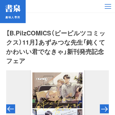
趣味人専用
趣味人専用
【B.PilzCOMICS（ビーピルツコミッ
クス）11月】あずみつな先生「鈍くて
かわいい君でなきゃ」新刊発売記念
フェア
アイドル
鉄道・バス
コミック・ラノベ
占い