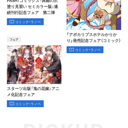
PASH！コミックス『異郷の爪
塗り見習い セミカラー版』連
続刊行記念フェア 第二弾
コミック・ラノベ
「アポカリプスホテルかりか
フェア
り」発売記念フェア（コミック）
コミック・ラノベ
スターツ出版『鬼の花嫁』アニ
メ化記念フェア
コミック・ラノベ