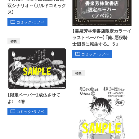
双シナリオ～（ガルドコミック
ス）
コミック・ラノベ
【書泉芳林堂書店限定カラーイ
ラストペーパー】『俺、悪役騎
特典
士団長に転生する。 ５』
コミック・ラノベ
特典
【限定ペーパー】成仏させて
よ！ 4巻
コミック・ラノベ