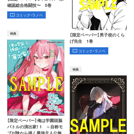
確認総合格闘技〜 5巻
コミック・ラノベ
特典
【限定ペーパー】男子校のくら
げ先生 1巻
コミック・ラノベ
特典
【限定ペーパー】俺は学園頭脳
バトルの演出家！ 1 ～自称モ
ブが陰から描く最強主人公無