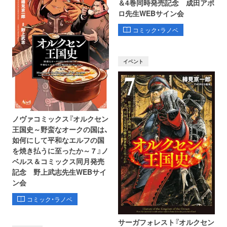
＆4巻同時発売記念 成田アポ
ロ先生WEBサイン会
コミック・ラノベ
イベント
ノヴァコミックス『オルクセン
王国史～野蛮なオークの国は、
如何にして平和なエルフの国
を焼き払うに至ったか～ 7 』ノ
ベルス＆コミックス同月発売
記念 野上武志先生WEBサイ
ン会
コミック・ラノベ
サーガフォレスト『オルクセン