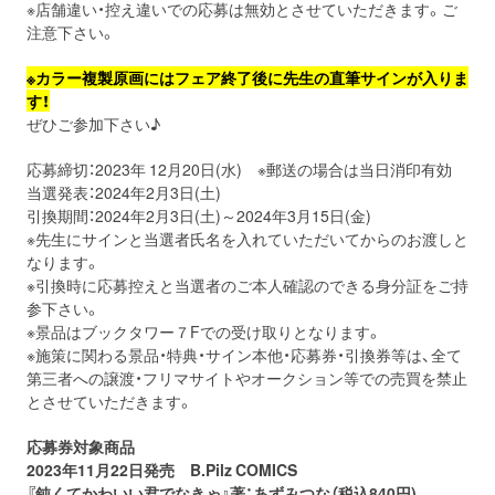
※店舗違い・控え違いでの応募は無効とさせていただきます。ご
注意下さい。
※カラー複製原画にはフェア終了後に先生の直筆サインが入りま
す！
ぜひご参加下さい♪
応募締切：2023年 12月20日(水) ※郵送の場合は当日消印有効
当選発表：2024年2月3日(土)
引換期間：2024年2月3日(土)～2024年3月15日(金)
※先生にサインと当選者氏名を入れていただいてからのお渡しと
なります。
※引換時に応募控えと当選者のご本人確認のできる身分証をご持
参下さい。
※景品はブックタワー７Fでの受け取りとなります。
※施策に関わる景品・特典・サイン本他・応募券・引換券等は、全て
第三者への譲渡・フリマサイトやオークション等での売買を禁止
とさせていただきます。
応募券対象商品
2023年11月22日発売 B.Pilz COMICS
『鈍くてかわいい君でなきゃ』著：あずみつな（税込840円)