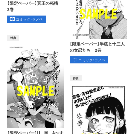
【限定ペーパー】冥王の柘榴
3巻
コミック・ラノベ
特典
【限定ペーパー】半蔵と十三人
の女忍たち 2巻
コミック・ラノベ
特典
【限定ペーパー】U．M．A〜未