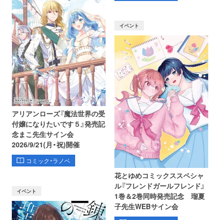
イベント
アリアンローズ『魔法世界の受
付嬢になりたいです５』発売記
念まこ先生サイン会
2026/9/21(月・祝)開催
コミック・ラノベ
花とゆめコミックススペシャ
ル『フレンドガールフレンド』
イベント
1巻＆2巻同時発売記念 瑠夏
子先生WEBサイン会