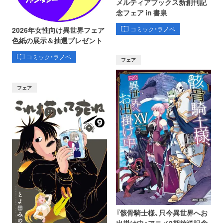
メルティアブックス新創刊記
念フェア in 書泉
コミック・ラノベ
2026年女性向け異世界フェア
色紙の展示＆抽選プレゼント
コミック・ラノベ
フェア
フェア
『骸骨騎士様、只今異世界へお
出掛け中』アニメ2期放送記念