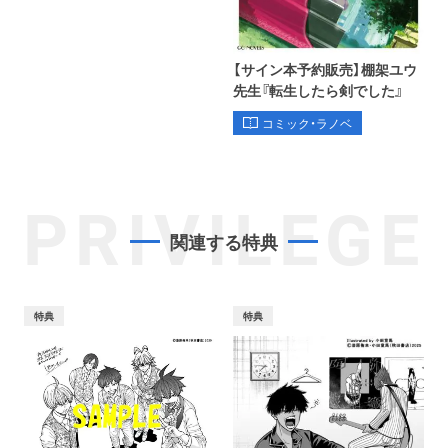
【サイン本予約販売】棚架ユウ
先生『転生したら剣でした』
コミック・ラノベ
PRIVILEGE
関連する特典
特典
特典