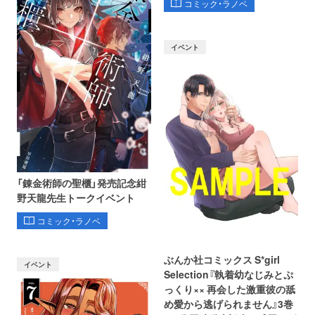
コミック・ラノベ
イベント
「錬金術師の聖櫃」発売記念紺
野天龍先生トークイベント
コミック・ラノベ
ぶんか社コミックス S*girl
イベント
Selection『執着幼なじみとぷ
っくり×× 再会した激重彼の舐
め愛から逃げられません』3巻