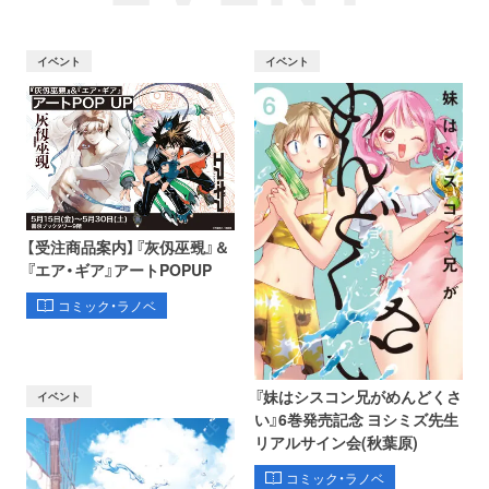
イベント
イベント
【受注商品案内】『灰仭巫覡』＆
『エア・ギア』アートPOPUP
コミック・ラノベ
『妹はシスコン兄がめんどくさ
イベント
い』6巻発売記念 ヨシミズ先生
リアルサイン会(秋葉原)
コミック・ラノベ