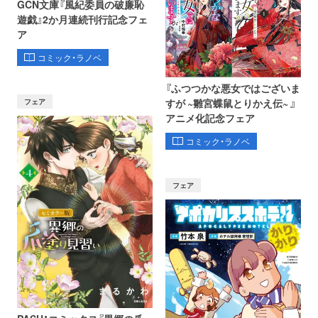
GCN文庫『風紀委員の破廉恥
遊戯』2か月連続刊行記念フェ
ア
コミック・ラノベ
『ふつつかな悪女ではございま
フェア
すが ~雛宮蝶鼠とりかえ伝~ 』
アニメ化記念フェア
コミック・ラノベ
フェア