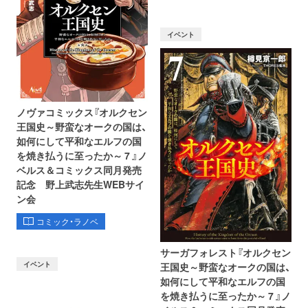
イベント
ノヴァコミックス『オルクセン
王国史～野蛮なオークの国は、
如何にして平和なエルフの国
を焼き払うに至ったか～ 7 』ノ
ベルス＆コミックス同月発売
記念 野上武志先生WEBサイ
ン会
コミック・ラノベ
サーガフォレスト『オルクセン
イベント
王国史～野蛮なオークの国は、
如何にして平和なエルフの国
を焼き払うに至ったか～ 7 』ノ