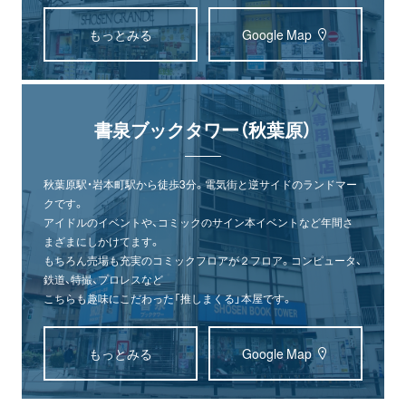
もっとみる
Google Map
書泉ブックタワー（秋葉原）
秋葉原駅・岩本町駅から徒歩3分。電気街と逆サイドのランドマー
クです。
アイドルのイベントや、コミックのサイン本イベントなど年間さ
まざまにしかけてます。
もちろん売場も充実のコミックフロアが２フロア。コンピュータ、
鉄道、特撮、プロレスなど
こちらも趣味にこだわった「推しまくる」本屋です。
もっとみる
Google Map