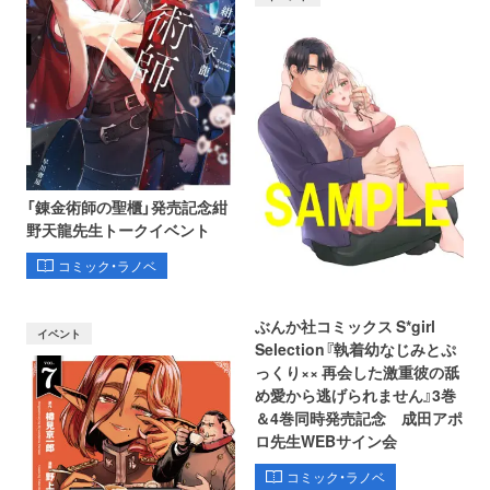
「錬金術師の聖櫃」発売記念紺
野天龍先生トークイベント
コミック・ラノベ
ぶんか社コミックス S*girl
イベント
Selection『執着幼なじみとぷ
っくり×× 再会した激重彼の舐
め愛から逃げられません』3巻
＆4巻同時発売記念 成田アポ
ロ先生WEBサイン会
コミック・ラノベ