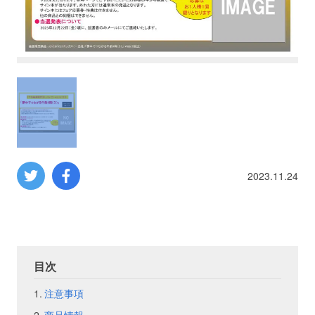
プロレス
数学
コンピューター
ミリタリー
2023.11.24
その他
イベント
特典
目次
フェア
お知らせ
注意事項
会社概要
プライバシーポリシー