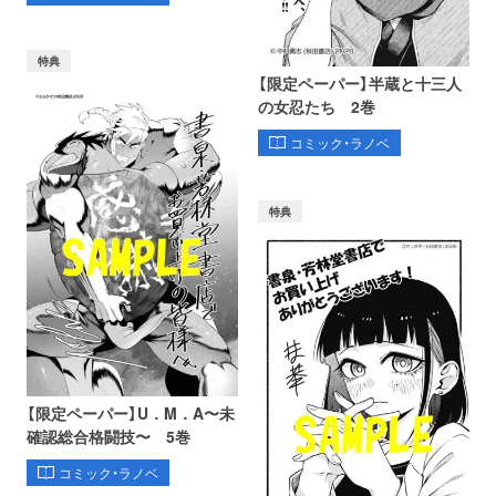
特典
【限定ペーパー】半蔵と十三人
の女忍たち 2巻
コミック・ラノベ
特典
【限定ペーパー】U．M．A〜未
確認総合格闘技〜 5巻
コミック・ラノベ