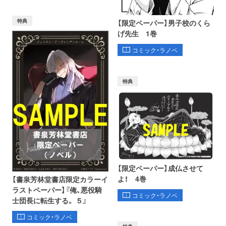
特典
【限定ペーパー】男子校のくら
げ先生 1巻
コミック・ラノベ
特典
【限定ペーパー】成仏させて
よ！ 4巻
【書泉芳林堂書店限定カラーイ
ラストペーパー】『俺、悪役騎
コミック・ラノベ
士団長に転生する。 ５』
コミック・ラノベ