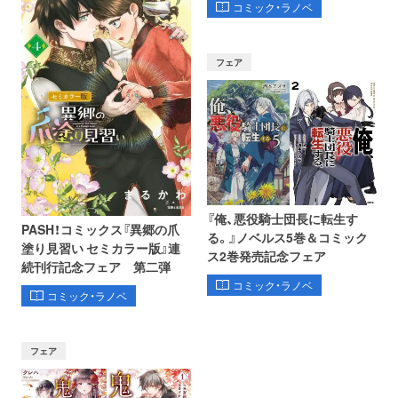
コミック・ラノベ
フェア
『俺、悪役騎士団長に転生す
PASH！コミックス『異郷の爪
る。』ノベルス5巻＆コミック
塗り見習い セミカラー版』連
ス2巻発売記念フェア
続刊行記念フェア 第二弾
コミック・ラノベ
コミック・ラノベ
フェア