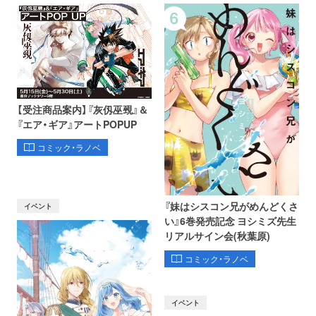
【受注商品案内】『灰仭巫覡』＆
『エア・ギア』アートPOPUP
コミック・ラノベ
『妹はシスコン兄がめんどくさ
イベント
い』6巻発売記念 ヨシミズ先生
リアルサイン会(秋葉原)
コミック・ラノベ
イベント