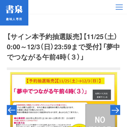
趣味人専用
趣味人専用
【サイン本予約抽選販売】【11/25（土）
0:00～12/3（日）23:59まで受付】「夢中
でつながる午前4時（３）」
アイドル
鉄道・バス
コミック・ラノベ
占い