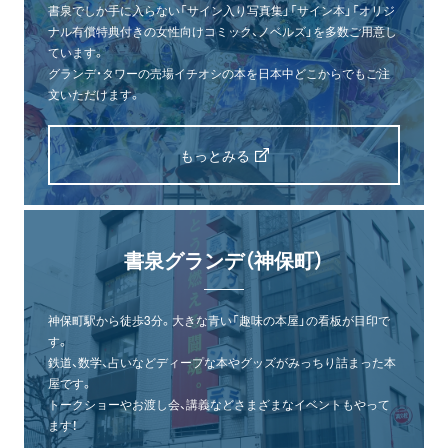
書泉でしか手に入らない「サイン入り写真集」「サイン本」「オリジ
ナル有償特典付きの女性向けコミック、ノベルズ」を多数ご用意し
ています。
グランデ・タワーの売場イチオシの本を日本中どこからでもご注
文いただけます。
もっとみる
書泉グランデ（神保町）
神保町駅から徒歩3分。大きな青い「趣味の本屋」の看板が目印で
す。
鉄道、数学、占いなどディープな本やグッズがみっちり詰まった本
屋です。
トークショーやお渡し会、講義などさまざまなイベントもやって
ます！