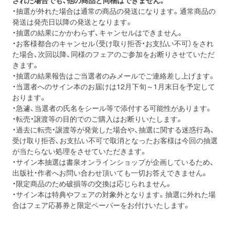
された場合でも、他の商品と同梱はできません。
・抽選が外れた場合は通常の商品の発送になります。通常商品の
発送は発売日以降の発送となります。
・抽選の結果にかかわらず、キャンセルはできません。
・お客様都合のキャンセル（受け取り拒否・お支払い不可）をされ
た場合、次回以降、同様のフェアのご参加をお断りさせていただ
きます。
・抽選の結果報告はご当選者のみメールでご連絡差し上げます。
・当選者へのサイン本のお届けは12月下旬～1月末日を予定して
おります。
・急遽、当選者の氏名をシール等で添付する可能性があります。
・転売・譲渡等の目的でのご購入はお断りいたします。
・過去に転売・譲渡等が発覚した場合や、抽選に関する迷惑行為、
受け取り拒否、お支払い不可で取消となったお客様は今回の抽選
が当たらない処理をさせていただきます。
・サイン本抽選は書泉オンラインショップが企画しているため、
出版社・作者へお問い合わせ頂いても一切お答えできません。
・限定商品のため破損等の交換は応じられません。
・サイン本は特典やフェアの対象外となります。抽選に外れた場
合はフェア応募券と限定ペーパーをお付けいたします。