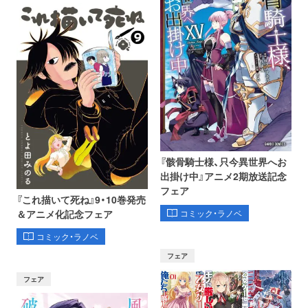
『骸骨騎士様、只今異世界へお
出掛け中』アニメ2期放送記念
フェア
『これ描いて死ね』9・10巻発売
コミック・ラノベ
＆アニメ化記念フェア
コミック・ラノベ
フェア
フェア