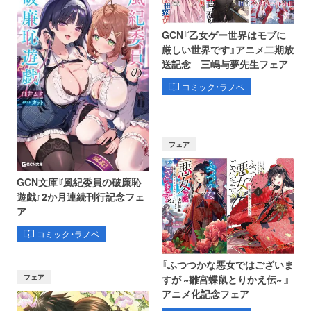
GCN『乙女ゲー世界はモブに
厳しい世界です』アニメ二期放
送記念 三嶋与夢先生フェア
コミック・ラノベ
フェア
GCN文庫『風紀委員の破廉恥
遊戯』2か月連続刊行記念フェ
ア
コミック・ラノベ
『ふつつかな悪女ではございま
フェア
すが ~雛宮蝶鼠とりかえ伝~ 』
アニメ化記念フェア