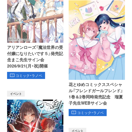
アリアンローズ『魔法世界の受
付嬢になりたいです５』発売記
念まこ先生サイン会
2026/9/21(月・祝)開催
コミック・ラノベ
花とゆめコミックススペシャ
ル『フレンドガールフレンド』
イベント
1巻＆2巻同時発売記念 瑠夏
子先生WEBサイン会
コミック・ラノベ
イベント