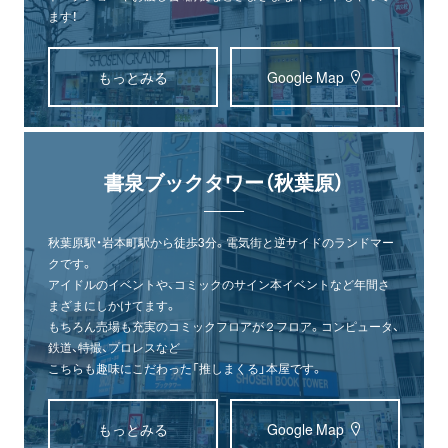
ます！
もっとみる
Google Map
書泉ブックタワー（秋葉原）
秋葉原駅・岩本町駅から徒歩3分。電気街と逆サイドのランドマー
クです。
アイドルのイベントや、コミックのサイン本イベントなど年間さ
まざまにしかけてます。
もちろん売場も充実のコミックフロアが２フロア。コンピュータ、
鉄道、特撮、プロレスなど
こちらも趣味にこだわった「推しまくる」本屋です。
もっとみる
Google Map