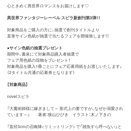
心ときめく異世界ロマンスをお届けします♡
異世界ファンタジーレーベル スピラ新創刊第3弾！！
対象商品をご購入の方に、抽選で創刊タイトルより
直筆サイン色紙が抽選で当たるフェアを開催致します！！
●サイン色紙の抽選プレゼント
期間中、書泉にて対象商品購入者抽選で
フェア用色紙の現物をプレゼント！
対象商品を購入1冊ごとにフェア応募用紙をお渡しいたします。
（2タイトル共通の応募券となります）
【対象商品】
novelスピラ
『大魔術師様に嫁ぎまして～ 形式上の妻ですが、なぜか溺愛され
ています～』
著者：狭山ひびき イラスト：木ノ下きの
『直径3cmの召喚陣<リミットリング> で「雑魚すら呼べない」と