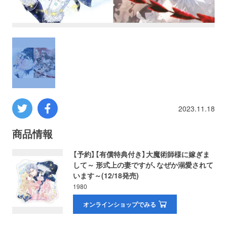
プロレス
数学
コンピューター
ミリタリー
2023.11.18
その他
商品情報
【予約】【有償特典付き】大魔術師様に嫁ぎま
して～ 形式上の妻ですが、なぜか溺愛されて
イベント
特典
います～(12/18発売)
1980
フェア
お知らせ
オンラインショップでみる
会社概要
プライバシーポリシー