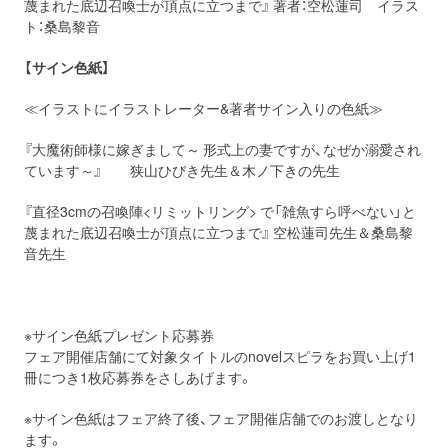
蔑まれた底辺召喚士が頂点に立つまで』 著者：空松蓮司 イラス
ト：桑島黎音
【サイン色紙】
≪イラストにイラストレーター&著者サイン入りの色紙≫
『大魔術師様に嫁ぎまして～ 形式上の妻ですが、なぜか溺愛され
ています～』
狭山ひびき先生＆木ノ下きの先生
『直径3cmの召喚陣<リミットリング> で「雑魚すら呼べない」と
蔑まれた底辺召喚士が頂点に立つまで』 空松蓮司先生＆桑島黎
音先生
※サイン色紙プレゼント応募券
フェア開催店舗にて対象タイトルのnovelスピラをお買い上げ1
冊につき1枚応募券をさしあげます。
※サイン色紙はフェア終了後、フェア開催店舗でのお渡しとなり
ます。