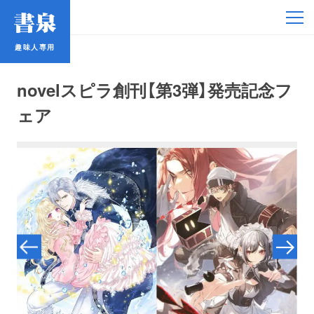
趣味人専用
趣味人専用
novelスピラ創刊【第3弾】発売記念フ
ェア
アイドル
鉄道・バス
コミック・ラノベ
占い