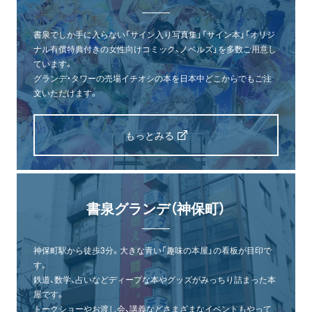
書泉でしか手に入らない「サイン入り写真集」「サイン本」「オリジ
ナル有償特典付きの女性向けコミック、ノベルズ」を多数ご用意し
ています。
グランデ・タワーの売場イチオシの本を日本中どこからでもご注
文いただけます。
もっとみる
書泉グランデ（神保町）
神保町駅から徒歩3分。大きな青い「趣味の本屋」の看板が目印で
す。
鉄道、数学、占いなどディープな本やグッズがみっちり詰まった本
屋です。
トークショーやお渡し会、講義などさまざまなイベントもやって