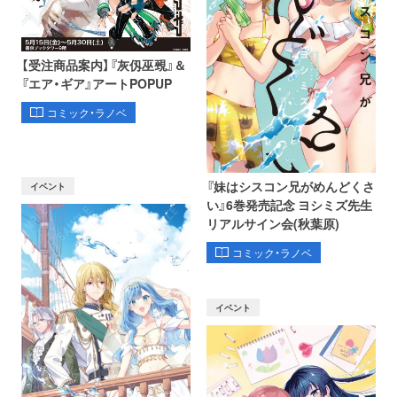
【受注商品案内】『灰仭巫覡』＆
『エア・ギア』アートPOPUP
コミック・ラノベ
『妹はシスコン兄がめんどくさ
イベント
い』6巻発売記念 ヨシミズ先生
リアルサイン会(秋葉原)
コミック・ラノベ
イベント