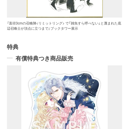
『直径3cmの召喚陣<リミットリング> で「雑魚すら呼べない」と蔑まれた底
辺召喚士が頂点に立つまで』ブックタワー展示
特典
有償特典つき商品販売