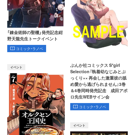
「錬金術師の聖櫃」発売記念紺
野天龍先生トークイベント
コミック・ラノベ
ぶんか社コミックス S*girl
イベント
Selection『執着幼なじみとぷ
っくり×× 再会した激重彼の舐
め愛から逃げられません』3巻
＆4巻同時発売記念 成田アポ
ロ先生WEBサイン会
コミック・ラノベ
イベント