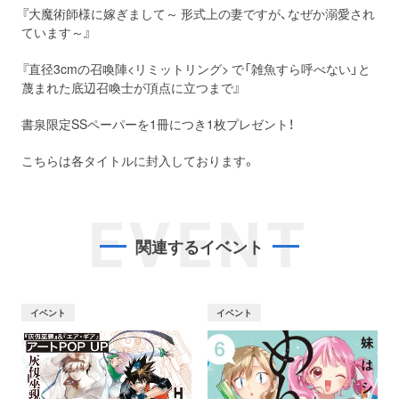
『大魔術師様に嫁ぎまして～ 形式上の妻ですが、なぜか溺愛され
ています～』
『直径3cmの召喚陣<リミットリング> で「雑魚すら呼べない」と
蔑まれた底辺召喚士が頂点に立つまで』
書泉限定SSペーパーを1冊につき1枚プレゼント！
こちらは各タイトルに封入しております。
EVENT
関連するイベント
イベント
イベント