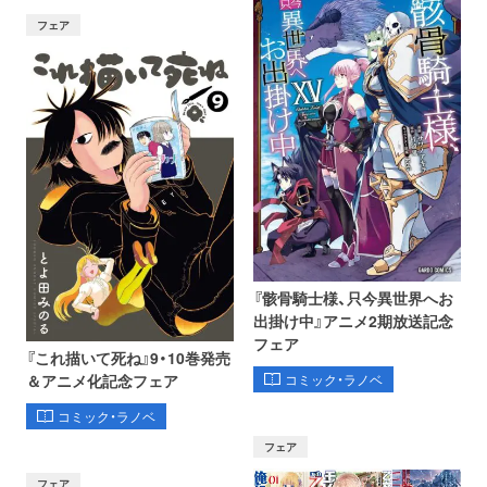
フェア
『骸骨騎士様、只今異世界へお
出掛け中』アニメ2期放送記念
フェア
『これ描いて死ね』9・10巻発売
コミック・ラノベ
＆アニメ化記念フェア
コミック・ラノベ
フェア
フェア