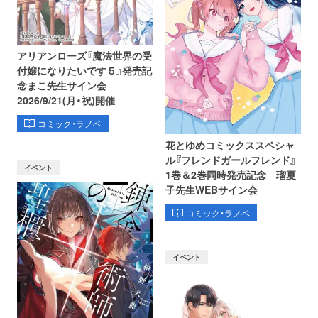
アリアンローズ『魔法世界の受
付嬢になりたいです５』発売記
念まこ先生サイン会
2026/9/21(月・祝)開催
コミック・ラノベ
花とゆめコミックススペシャ
ル『フレンドガールフレンド』
イベント
1巻＆2巻同時発売記念 瑠夏
子先生WEBサイン会
コミック・ラノベ
イベント