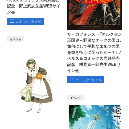
記念 野上武志先生WEBサイ
ン会
コミック・ラノベ
サーガフォレスト『オルクセン
イベント
王国史～野蛮なオークの国は、
如何にして平和なエルフの国
を焼き払うに至ったか～ 7 』ノ
ベルス＆コミックス同月発売
記念 樽見京一郎先生WEBサ
イン会
コミック・ラノベ
イベント