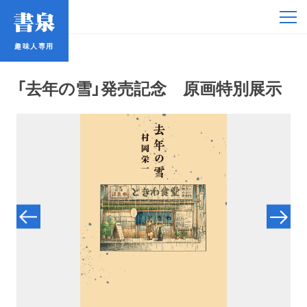
趣味人専用
趣味人専用
「去年の雪」発売記念 原画特別展示
アイドル
鉄道・バス
コミック・ラノベ
占い