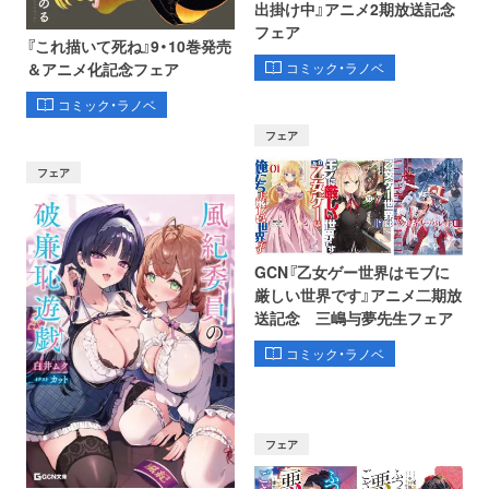
出掛け中』アニメ2期放送記念
フェア
『これ描いて死ね』9・10巻発売
コミック・ラノベ
＆アニメ化記念フェア
コミック・ラノベ
フェア
フェア
GCN『乙女ゲー世界はモブに
厳しい世界です』アニメ二期放
送記念 三嶋与夢先生フェア
コミック・ラノベ
フェア