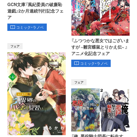
GCN文庫『風紀委員の破廉恥
遊戯』2か月連続刊行記念フェ
ア
コミック・ラノベ
『ふつつかな悪女ではございま
フェア
すが ~雛宮蝶鼠とりかえ伝~ 』
アニメ化記念フェア
コミック・ラノベ
フェア
『俺、悪役騎士団長に転生す