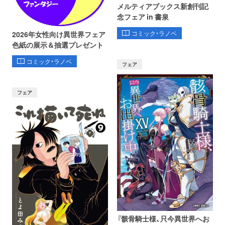
メルティアブックス新創刊記
念フェア in 書泉
コミック・ラノベ
2026年女性向け異世界フェア
色紙の展示＆抽選プレゼント
コミック・ラノベ
フェア
フェア
『骸骨騎士様、只今異世界へお