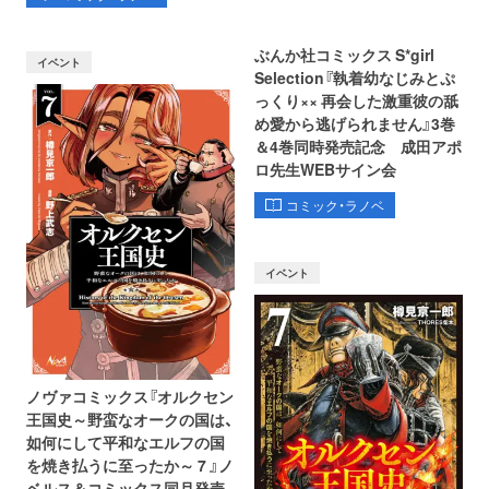
ぶんか社コミックス S*girl
イベント
Selection『執着幼なじみとぷ
っくり×× 再会した激重彼の舐
め愛から逃げられません』3巻
＆4巻同時発売記念 成田アポ
ロ先生WEBサイン会
コミック・ラノベ
イベント
ノヴァコミックス『オルクセン
王国史～野蛮なオークの国は、
如何にして平和なエルフの国
を焼き払うに至ったか～ 7 』ノ
ベルス＆コミックス同月発売