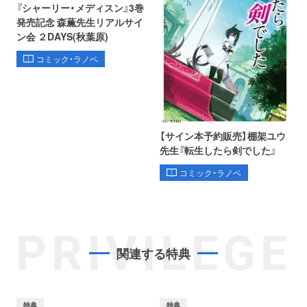
『シャーリー・メディスン』3巻
発売記念 森薫先生リアルサイ
ン会 ２DAYS(秋葉原)
コミック・ラノベ
【サイン本予約販売】棚架ユウ
先生『転生したら剣でした』
コミック・ラノベ
PRIVILEGE
関連する特典
特典
特典