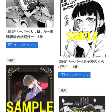
【限定ペーパー】U．M．A〜未
確認総合格闘技〜 5巻
コミック・ラノベ
特典
【限定ペーパー】男子校のくら
げ先生 1巻
コミック・ラノベ
特典