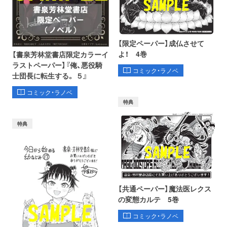
【限定ペーパー】成仏させて
よ！ 4巻
【書泉芳林堂書店限定カラーイ
ラストペーパー】『俺、悪役騎
コミック・ラノベ
士団長に転生する。 ５』
コミック・ラノベ
特典
特典
【共通ペーパー】魔法医レクス
の変態カルテ 5巻
コミック・ラノベ