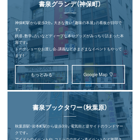
書泉グランデ（神保町）
神保町駅から徒歩3分。大きな青い「趣味の本屋」の看板が目印で
す。
鉄道、数学、占いなどディープな本やグッズがみっちり詰まった本
屋です。
トークショーやお渡し会、講義などさまざまなイベントもやって
ます！
もっとみる
Google Map
書泉ブックタワー（秋葉原）
秋葉原駅・岩本町駅から徒歩3分。電気街と逆サイドのランドマー
クです。
アイドルのイベントや、コミックのサイン本イベントなど年間さ