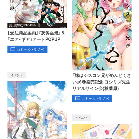
【受注商品案内】『灰仭巫覡』＆
『エア・ギア』アートPOPUP
コミック・ラノベ
『妹はシスコン兄がめんどくさ
イベント
い』6巻発売記念 ヨシミズ先生
リアルサイン会(秋葉原)
コミック・ラノベ
イベント