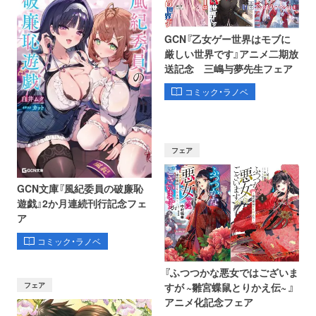
GCN『乙女ゲー世界はモブに
厳しい世界です』アニメ二期放
送記念 三嶋与夢先生フェア
コミック・ラノベ
フェア
GCN文庫『風紀委員の破廉恥
遊戯』2か月連続刊行記念フェ
ア
コミック・ラノベ
『ふつつかな悪女ではございま
フェア
すが ~雛宮蝶鼠とりかえ伝~ 』
アニメ化記念フェア