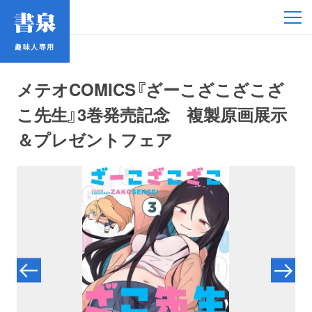
趣味人専用
趣味人専用
メテオCOMICS『ざーこざこざこざ
こ先生』3巻発売記念 複製原画展示
＆プレゼントフェア
アイドル
鉄道・バス
コミック・ラノベ
占い