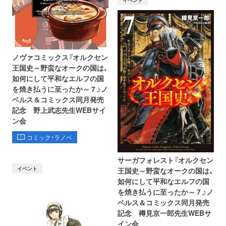
ノヴァコミックス『オルクセン
王国史～野蛮なオークの国は、
如何にして平和なエルフの国
を焼き払うに至ったか～ 7 』ノ
ベルス＆コミックス同月発売
記念 野上武志先生WEBサイ
ン会
コミック・ラノベ
サーガフォレスト『オルクセン
イベント
王国史～野蛮なオークの国は、
如何にして平和なエルフの国
を焼き払うに至ったか～ 7 』ノ
ベルス＆コミックス同月発売
記念 樽見京一郎先生WEBサ
イン会