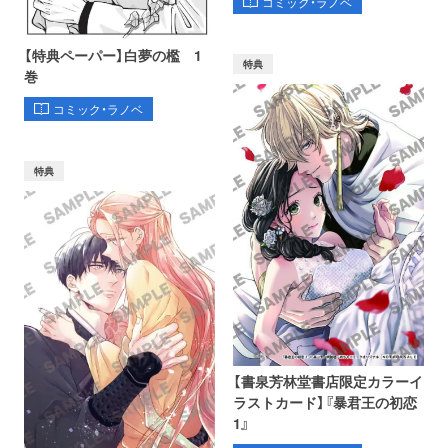
コミック・ラノベ
【特典ペーパー】白夢の檻 1
特典
巻
コミック・ラノベ
特典
【書泉芳林堂書店限定カラーイ
ラストカード】『暴君王の初恋
1』