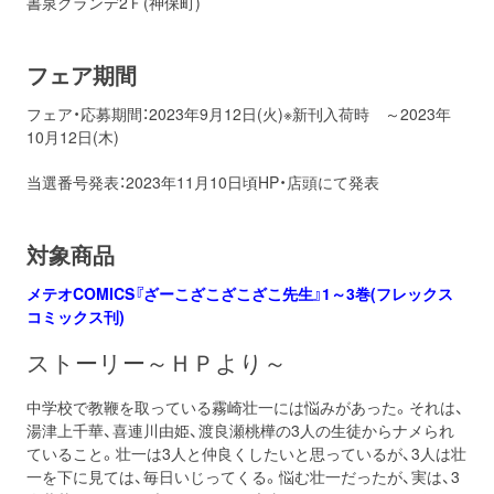
書泉グランデ2Ｆ(神保町)
フェア期間
フェア・応募期間：2023年9月12日(火)※新刊入荷時 ～2023年
10月12日(木)
当選番号発表：2023年11月10日頃HP・店頭にて発表
対象商品
メテオCOMICS『ざーこざこざこざこ先生』1～3巻(フレックス
コミックス刊)
ストーリー～ＨＰより～
中学校で教鞭を取っている霧崎壮一には悩みがあった。それは、
湯津上千華、喜連川由姫、渡良瀬桃樺の3人の生徒からナメられ
ていること。壮一は3人と仲良くしたいと思っているが、3人は壮
一を下に見ては、毎日いじってくる。悩む壮一だったが、実は、3