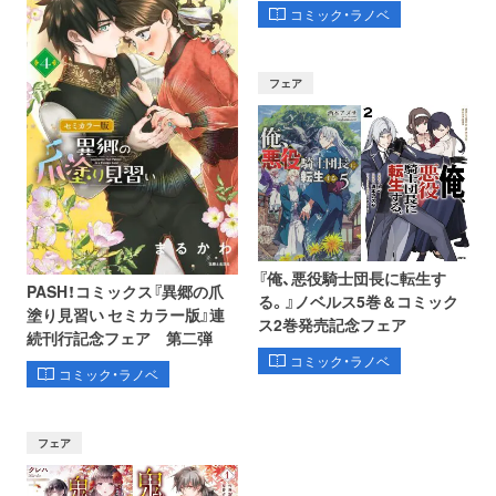
コミック・ラノベ
フェア
『俺、悪役騎士団長に転生す
PASH！コミックス『異郷の爪
る。』ノベルス5巻＆コミック
塗り見習い セミカラー版』連
ス2巻発売記念フェア
続刊行記念フェア 第二弾
コミック・ラノベ
コミック・ラノベ
フェア