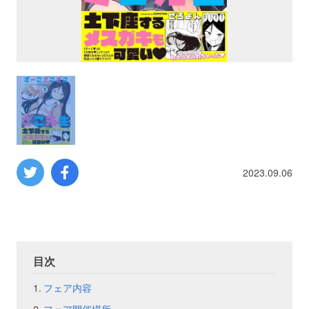
プロレス
数学
コンピューター
ミリタリー
2023.09.06
その他
イベント
特典
目次
フェア
お知らせ
フェア内容
会社概要
プライバシーポリシー