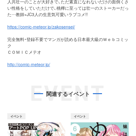
人共壮一のことが大好きで、ただ素直になれないだけの面倒くさ
い性格をしていただけで、桃樺に至っては壮一のストーカーだっ
た…教師×JC3人の生意気可愛いラブコメ!!
https://comic-meteor.jp/zakosensei/
完全無料・登録不要でマンガが読める日本最大級のＷｅｂコミッ
ク
ＣＯＭＩＣメテオ
http://comic-meteor.jp/
EVENT
関連するイベント
イベント
イベント