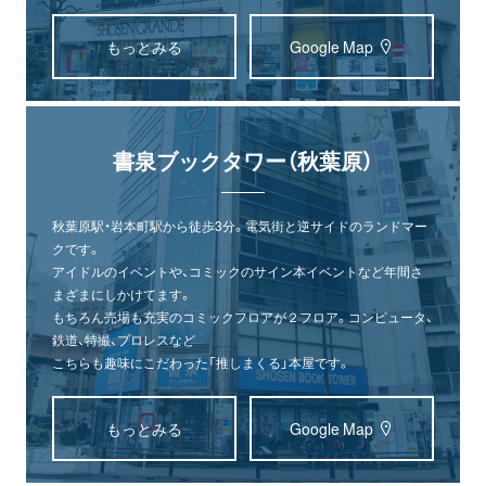
もっとみる
Google Map
書泉ブックタワー（秋葉原）
秋葉原駅・岩本町駅から徒歩3分。電気街と逆サイドのランドマー
クです。
アイドルのイベントや、コミックのサイン本イベントなど年間さ
まざまにしかけてます。
もちろん売場も充実のコミックフロアが２フロア。コンピュータ、
鉄道、特撮、プロレスなど
こちらも趣味にこだわった「推しまくる」本屋です。
もっとみる
Google Map