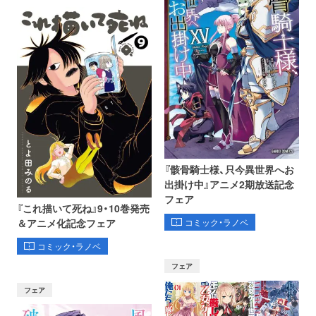
『骸骨騎士様、只今異世界へお
出掛け中』アニメ2期放送記念
フェア
『これ描いて死ね』9・10巻発売
コミック・ラノベ
＆アニメ化記念フェア
コミック・ラノベ
フェア
フェア