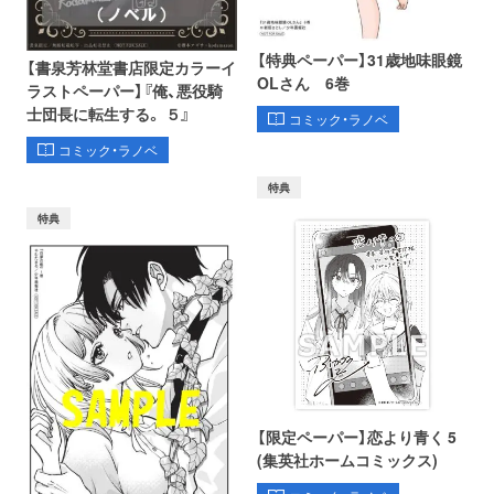
【特典ペーパー】31歳地味眼鏡
【書泉芳林堂書店限定カラーイ
OLさん 6巻
ラストペーパー】『俺、悪役騎
士団長に転生する。 ５』
コミック・ラノベ
コミック・ラノベ
特典
特典
【限定ペーパー】恋より青く 5
(集英社ホームコミックス)