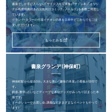
書泉でしか手に入らない「サイン入り写真集」「サイン本」「オリジ
ナル有償特典付きの女性向けコミック、ノベルズ」を多数ご用意し
ています。
グランデ・タワーの売場イチオシの本を日本中どこからでもご注
文いただけます。
もっとみる
書泉グランデ（神保町）
神保町駅から徒歩3分。大きな青い「趣味の本屋」の看板が目印で
す。
鉄道、数学、占いなどディープな本やグッズがみっちり詰まった本
屋です。
トークショーやお渡し会、講義などさまざまなイベントもやって
ます！