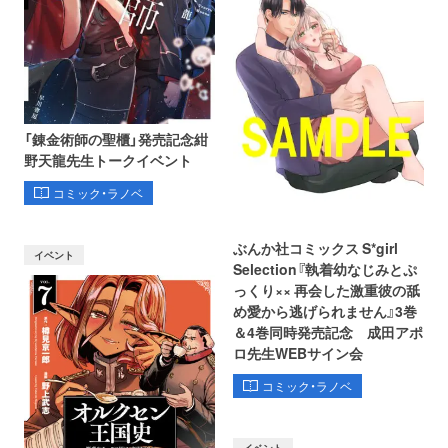
「錬金術師の聖櫃」発売記念紺
野天龍先生トークイベント
コミック・ラノベ
ぶんか社コミックス S*girl
イベント
Selection『執着幼なじみとぷ
っくり×× 再会した激重彼の舐
め愛から逃げられません』3巻
＆4巻同時発売記念 成田アポ
ロ先生WEBサイン会
コミック・ラノベ
イベント