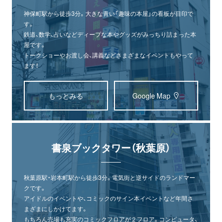
神保町駅から徒歩3分。大きな青い「趣味の本屋」の看板が目印で
す。
鉄道、数学、占いなどディープな本やグッズがみっちり詰まった本
屋です。
トークショーやお渡し会、講義などさまざまなイベントもやって
ます！
もっとみる
Google Map
書泉ブックタワー（秋葉原）
秋葉原駅・岩本町駅から徒歩3分。電気街と逆サイドのランドマー
クです。
アイドルのイベントや、コミックのサイン本イベントなど年間さ
まざまにしかけてます。
もちろん売場も充実のコミックフロアが２フロア。コンピュータ、