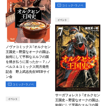
コミック・ラノベ
イベント
ノヴァコミックス『オルクセン
王国史～野蛮なオークの国は、
如何にして平和なエルフの国
を焼き払うに至ったか～ 7 』ノ
ベルス＆コミックス同月発売
記念 野上武志先生WEBサイ
ン会
コミック・ラノベ
サーガフォレスト『オルクセン
イベント
王国史～野蛮なオークの国は、
如何にして平和なエルフの国