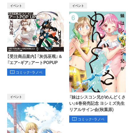
イベント
イベント
【受注商品案内】『灰仭巫覡』＆
『エア・ギア』アートPOPUP
コミック・ラノベ
『妹はシスコン兄がめんどくさ
イベント
い』6巻発売記念 ヨシミズ先生
リアルサイン会(秋葉原)
コミック・ラノベ