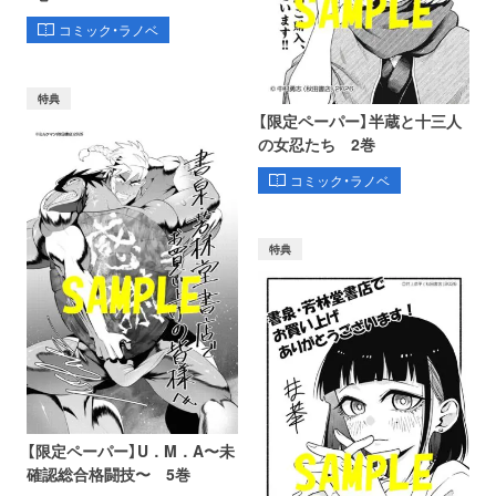
コミック・ラノベ
特典
【限定ペーパー】半蔵と十三人
の女忍たち 2巻
コミック・ラノベ
特典
【限定ペーパー】U．M．A〜未
確認総合格闘技〜 5巻