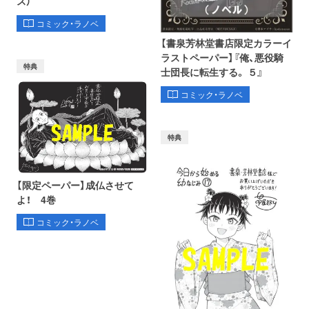
ス）
コミック・ラノベ
【書泉芳林堂書店限定カラーイ
ラストペーパー】『俺、悪役騎
特典
士団長に転生する。 ５』
コミック・ラノベ
特典
【限定ペーパー】成仏させて
よ！ 4巻
コミック・ラノベ