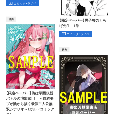
コミック・ラノベ
特典
【限定ペーパー】男子校のくら
げ先生 1巻
コミック・ラノベ
特典
【限定ペーパー】俺は学園頭脳
バトルの演出家！ 1 ～自称モ
ブが陰から描く最強主人公無
双シナリオ～（ガルドコミック