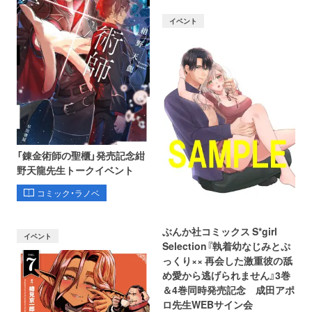
イベント
「錬金術師の聖櫃」発売記念紺
野天龍先生トークイベント
コミック・ラノベ
ぶんか社コミックス S*girl
イベント
Selection『執着幼なじみとぷ
っくり×× 再会した激重彼の舐
め愛から逃げられません』3巻
＆4巻同時発売記念 成田アポ
ロ先生WEBサイン会