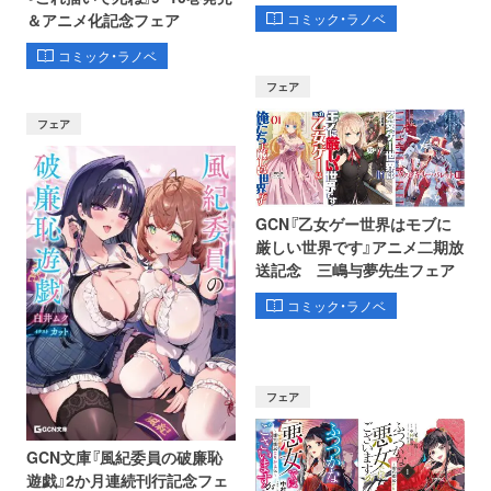
コミック・ラノベ
＆アニメ化記念フェア
コミック・ラノベ
フェア
フェア
GCN『乙女ゲー世界はモブに
厳しい世界です』アニメ二期放
送記念 三嶋与夢先生フェア
コミック・ラノベ
フェア
GCN文庫『風紀委員の破廉恥
遊戯』2か月連続刊行記念フェ