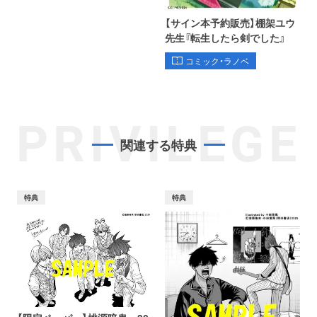
【サイン本予約販売】棚架ユウ
先生『転生したら剣でした』
コミック・ラノベ
PRIVILEGE
関連する特典
特典
特典