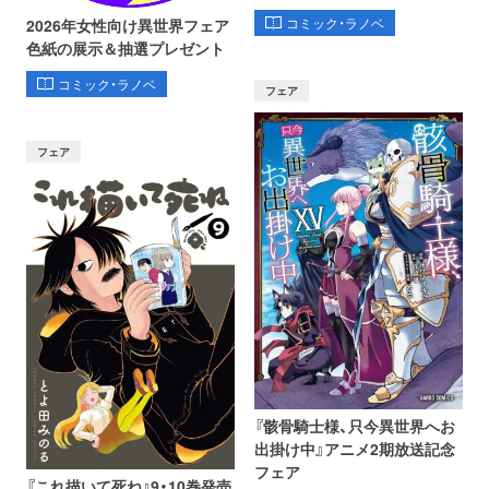
コミック・ラノベ
2026年女性向け異世界フェア
色紙の展示＆抽選プレゼント
コミック・ラノベ
フェア
フェア
『骸骨騎士様、只今異世界へお
出掛け中』アニメ2期放送記念
フェア
『これ描いて死ね』9・10巻発売