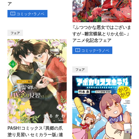
ア
コミック・ラノベ
『ふつつかな悪女ではございま
フェア
すが ~雛宮蝶鼠とりかえ伝~ 』
アニメ化記念フェア
コミック・ラノベ
フェア
PASH！コミックス『異郷の爪
塗り見習い セミカラー版』連