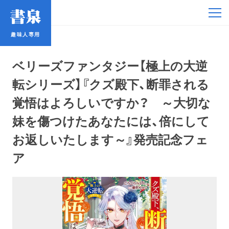
趣味人専用
趣味人専用
ベリーズファンタジー【極上の大逆
転シリーズ】『クズ殿下、断罪される
覚悟はよろしいですか？ ～大切な
妹を傷つけたあなたには、倍にして
アイドル
お返しいたします～』発売記念フェ
鉄道・バス
ア
コミック・ラノベ
占い