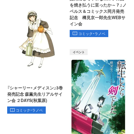
を焼き払うに至ったか～ 7 』ノ
ベルス＆コミックス同月発売
記念 樽見京一郎先生WEBサ
イン会
コミック・ラノベ
イベント
『シャーリー・メディスン』3巻
発売記念 森薫先生リアルサイ
ン会 ２DAYS(秋葉原)
コミック・ラノベ