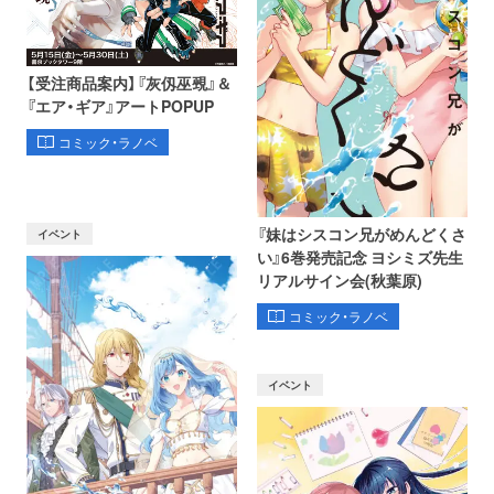
【受注商品案内】『灰仭巫覡』＆
『エア・ギア』アートPOPUP
コミック・ラノベ
『妹はシスコン兄がめんどくさ
イベント
い』6巻発売記念 ヨシミズ先生
リアルサイン会(秋葉原)
コミック・ラノベ
イベント