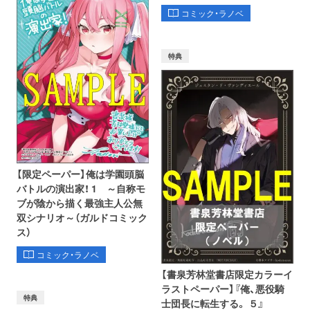
コミック・ラノベ
特典
【限定ペーパー】俺は学園頭脳
バトルの演出家！ 1 ～自称モ
ブが陰から描く最強主人公無
双シナリオ～（ガルドコミック
ス）
コミック・ラノベ
【書泉芳林堂書店限定カラーイ
ラストペーパー】『俺、悪役騎
特典
士団長に転生する。 ５』