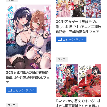
GCN『乙女ゲー世界はモブに
厳しい世界です』アニメ二期放
送記念 三嶋与夢先生フェア
コミック・ラノベ
フェア
GCN文庫『風紀委員の破廉恥
遊戯』2か月連続刊行記念フェ
ア
コミック・ラノベ
『ふつつかな悪女ではございま
フェア
すが ~雛宮蝶鼠とりかえ伝~ 』