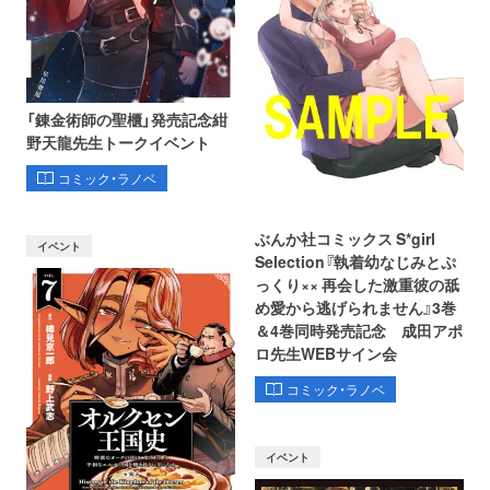
「錬金術師の聖櫃」発売記念紺
野天龍先生トークイベント
コミック・ラノベ
ぶんか社コミックス S*girl
イベント
Selection『執着幼なじみとぷ
っくり×× 再会した激重彼の舐
め愛から逃げられません』3巻
＆4巻同時発売記念 成田アポ
ロ先生WEBサイン会
コミック・ラノベ
イベント