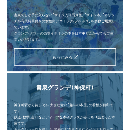
書泉でしか手に入らない「サイン入り写真集」「サイン本」「オリジ
ナル有償特典付きの女性向けコミック、ノベルズ」を多数ご用意し
ています。
グランデ・タワーの売場イチオシの本を日本中どこからでもご注
文いただけます。
もっとみる
書泉グランデ（神保町）
神保町駅から徒歩3分。大きな青い「趣味の本屋」の看板が目印で
す。
鉄道、数学、占いなどディープな本やグッズがみっちり詰まった本
屋です。
トークショーやお渡し会、講義などさまざまなイベントもやって