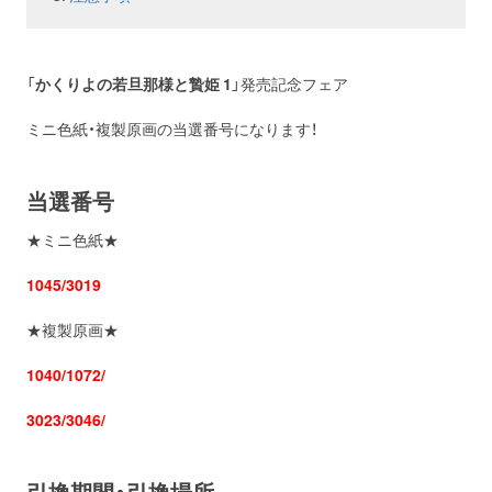
お問い合わせ
取材のお申し込み
「
かくりよの若旦那様と贄姫 1
」発売記念フェア
ミニ色紙・複製原画の当選番号になります！
当選番号
★ミニ色紙★
1045/3019
★複製原画★
1040/1072/
3023/3046/
引換期間・引換場所