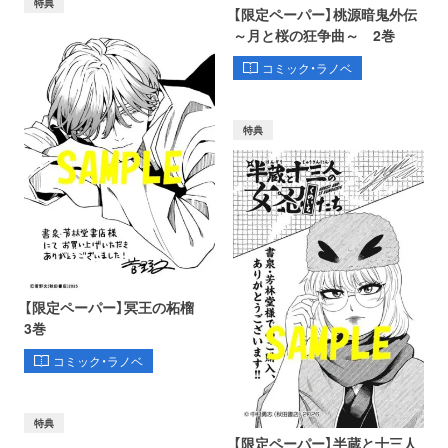
特典
【限定ペーパー】桃源暗鬼外伝
～月と桜の狂争曲～ 2巻
コミック・ラノベ
特典
【限定ペーパー】冥王の柘榴
3巻
コミック・ラノベ
特典
【限定ペーパー】半蔵と十三人