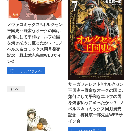
ノヴァコミックス『オルクセン
王国史～野蛮なオークの国は、
如何にして平和なエルフの国
を焼き払うに至ったか～ 7 』ノ
ベルス＆コミックス同月発売
記念 野上武志先生WEBサイ
ン会
コミック・ラノベ
サーガフォレスト『オルクセン
イベント
王国史～野蛮なオークの国は、
如何にして平和なエルフの国
を焼き払うに至ったか～ 7 』ノ
ベルス＆コミックス同月発売
記念 樽見京一郎先生WEBサ
イン会
コミック・ラノベ