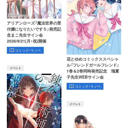
アリアンローズ『魔法世界の受
付嬢になりたいです５』発売記
念まこ先生サイン会
2026/9/21(月・祝)開催
コミック・ラノベ
花とゆめコミックススペシャ
ル『フレンドガールフレンド』
イベント
1巻＆2巻同時発売記念 瑠夏
子先生WEBサイン会
コミック・ラノベ
イベント