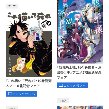
フェア
『骸骨騎士様、只今異世界へお
出掛け中』アニメ2期放送記念
フェア
『これ描いて死ね』9・10巻発売
コミック・ラノベ
＆アニメ化記念フェア
コミック・ラノベ
フェア
フェア