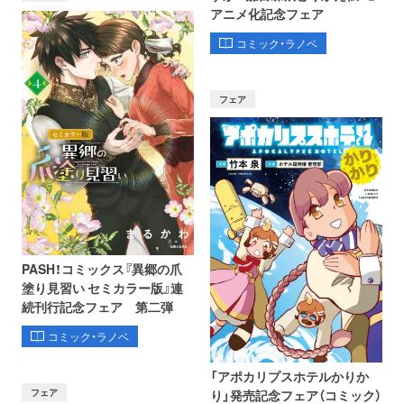
アニメ化記念フェア
コミック・ラノベ
フェア
PASH！コミックス『異郷の爪
塗り見習い セミカラー版』連
続刊行記念フェア 第二弾
コミック・ラノベ
「アポカリプスホテルかりか
フェア
り」発売記念フェア（コミック）