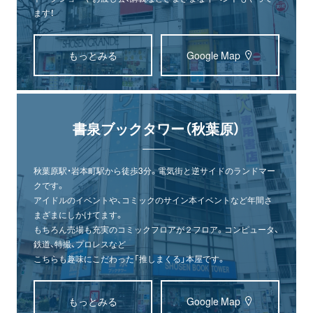
ます！
もっとみる
Google Map
書泉ブックタワー（秋葉原）
秋葉原駅・岩本町駅から徒歩3分。電気街と逆サイドのランドマー
クです。
アイドルのイベントや、コミックのサイン本イベントなど年間さ
まざまにしかけてます。
もちろん売場も充実のコミックフロアが２フロア。コンピュータ、
鉄道、特撮、プロレスなど
こちらも趣味にこだわった「推しまくる」本屋です。
もっとみる
Google Map