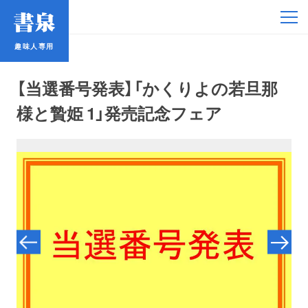
趣味人専用
趣味人専用
【当選番号発表】「かくりよの若旦那
様と贄姫 1」発売記念フェア
アイドル
鉄道・バス
コミック・ラノベ
占い