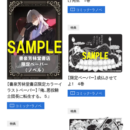
げ先生 1巻
コミック・ラノベ
特典
【限定ペーパー】成仏させて
よ！ 4巻
【書泉芳林堂書店限定カラーイ
ラストペーパー】『俺、悪役騎
コミック・ラノベ
士団長に転生する。 ５』
コミック・ラノベ
特典
特典