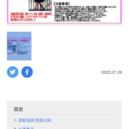
プロレス
数学
コンピューター
ミリタリー
2023.07.29
その他
イベント
特典
目次
フェア
お知らせ
受取場所/受取日時
会社概要
プライバシーポリシー