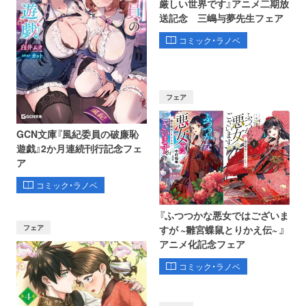
厳しい世界です』アニメ二期放
送記念 三嶋与夢先生フェア
コミック・ラノベ
フェア
GCN文庫『風紀委員の破廉恥
遊戯』2か月連続刊行記念フェ
ア
コミック・ラノベ
『ふつつかな悪女ではございま
フェア
すが ~雛宮蝶鼠とりかえ伝~ 』
アニメ化記念フェア
コミック・ラノベ