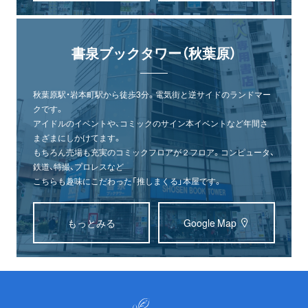
書泉ブックタワー（秋葉原）
秋葉原駅・岩本町駅から徒歩3分。電気街と逆サイドのランドマー
クです。
アイドルのイベントや、コミックのサイン本イベントなど年間さ
まざまにしかけてます。
もちろん売場も充実のコミックフロアが２フロア。コンピュータ、
鉄道、特撮、プロレスなど
こちらも趣味にこだわった「推しまくる」本屋です。
もっとみる
Google Map