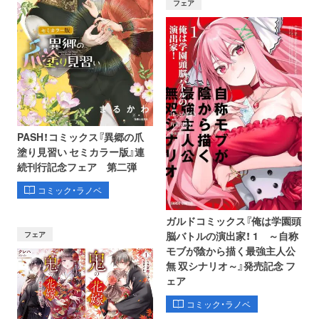
フェア
PASH！コミックス『異郷の爪
塗り見習い セミカラー版』連
続刊行記念フェア 第二弾
コミック・ラノベ
ガルドコミックス『俺は学園頭
フェア
脳バトルの演出家！ 1 ～自称
モブが陰から描く最強主人公
無 双シナリオ～』発売記念 フ
ェア
コミック・ラノベ