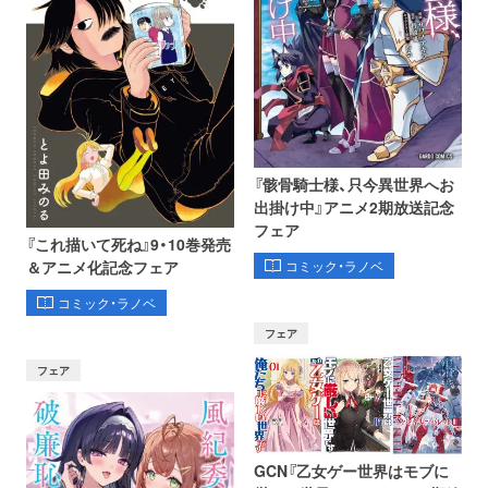
『骸骨騎士様、只今異世界へお
出掛け中』アニメ2期放送記念
フェア
『これ描いて死ね』9・10巻発売
コミック・ラノベ
＆アニメ化記念フェア
コミック・ラノベ
フェア
フェア
GCN『乙女ゲー世界はモブに