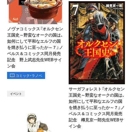
ノヴァコミックス『オルクセン
王国史～野蛮なオークの国は、
如何にして平和なエルフの国
を焼き払うに至ったか～ 7 』ノ
ベルス＆コミックス同月発売
記念 野上武志先生WEBサイ
ン会
コミック・ラノベ
サーガフォレスト『オルクセン
イベント
王国史～野蛮なオークの国は、
如何にして平和なエルフの国
を焼き払うに至ったか～ 7 』ノ
ベルス＆コミックス同月発売
記念 樽見京一郎先生WEBサ
イン会