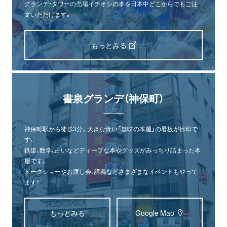
グランデ・タワーの売場イチオシの本を日本中どこからでもご注
文いただけます。
もっとみる
書泉グランデ（神保町）
神保町駅から徒歩3分。大きな青い「趣味の本屋」の看板が目印で
す。
鉄道、数学、占いなどディープな本やグッズがみっちり詰まった本
屋です。
トークショーやお渡し会、講義などさまざまなイベントもやって
ます！
もっとみる
Google Map