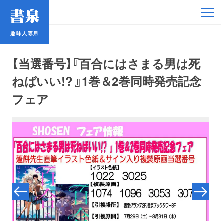
趣味人専用
趣味人専用
【当選番号】『百合にはさまる男は死
ねばいい!? 』1巻＆2巻同時発売記念
フェア
アイドル
鉄道・バス
コミック・ラノベ
占い