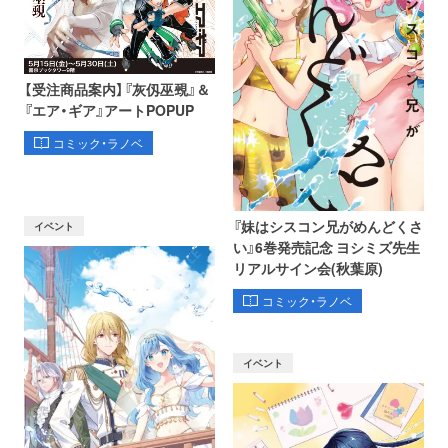
【受注商品案内】『灰仭巫覡』＆
『エア・ギア』アートPOPUP
コミック・ラノベ
『妹はシスコン兄がめんどくさ
イベント
い』6巻発売記念 ヨシミズ先生
リアルサイン会(秋葉原)
コミック・ラノベ
イベント