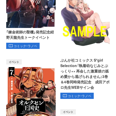
「錬金術師の聖櫃」発売記念紺
野天龍先生トークイベント
コミック・ラノベ
ぶんか社コミックス S*girl
イベント
Selection『執着幼なじみとぷ
っくり×× 再会した激重彼の舐
め愛から逃げられません』3巻
＆4巻同時発売記念 成田アポ
ロ先生WEBサイン会
コミック・ラノベ
イベント