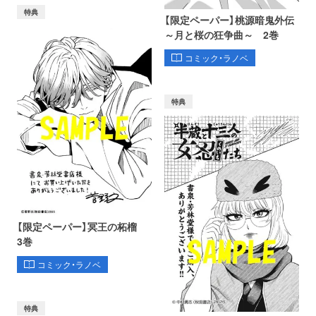
特典
【限定ペーパー】桃源暗鬼外伝
～月と桜の狂争曲～ 2巻
コミック・ラノベ
特典
【限定ペーパー】冥王の柘榴
3巻
コミック・ラノベ
特典