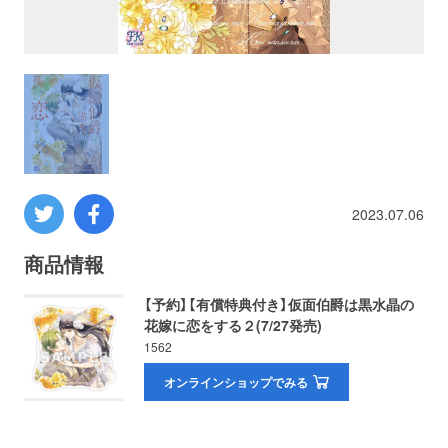
プロレス
数学
コンピューター
ミリタリー
2023.07.06
その他
商品情報
【予約】【有償特典付き】仮面伯爵は黒水晶の
花嫁に恋をする２(7/27発売)
イベント
特典
1562
フェア
オンラインショップでみる
お知らせ
会社概要
プライバシーポリシー