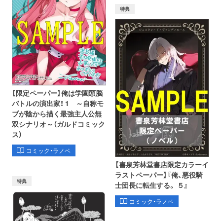
特典
【限定ペーパー】俺は学園頭脳
バトルの演出家！ 1 ～自称モ
ブが陰から描く最強主人公無
双シナリオ～（ガルドコミック
ス）
コミック・ラノベ
【書泉芳林堂書店限定カラーイ
ラストペーパー】『俺、悪役騎
特典
士団長に転生する。 ５』
コミック・ラノベ