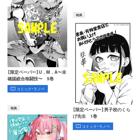
特典
【限定ペーパー】U．M．A〜未
確認総合格闘技〜 5巻
コミック・ラノベ
特典
【限定ペーパー】男子校のくら
げ先生 1巻
コミック・ラノベ