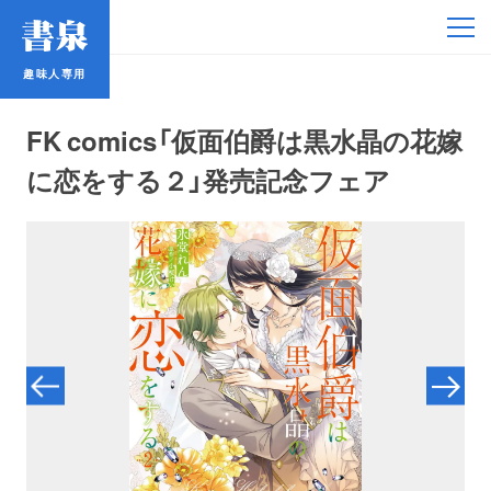
趣味人専用
趣味人専用
FK comics「仮面伯爵は黒水晶の花嫁
に恋をする２」発売記念フェア
アイドル
鉄道・バス
コミック・ラノベ
占い