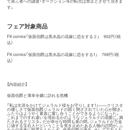
て第三者への譲渡・オークション等の転売は禁止とさせて頂きま
す。
フェア対象商品
FK comics「仮面伯爵は黒水晶の花嫁に恋をする２」 902円（税
込）
FK comics「仮面伯爵は黒水晶の花嫁に恋をする1」 768円（税
込）
【内容紹介】
仮面伯爵と薄幸令嬢に訪れる危機
「私は生涯をかけてジェラルド様をお守りします！」――クリスタ
の優しさで仮面伯爵ジェラルドの固く閉ざされていた心が開き、
ふたりはようやく素直に愛し合うことができるようになった。
これまでのすれ違いを埋めるかのようなジェラルドの溺愛に、満
たされるクリスタ。だが幸せな時間も束の間、ジェラルドが万金
に値する宝石人だということを突き止めたある人物の訪問が、ふ
たりの未来に暗雲をもたらす。仮面伯爵の過去、そして宝石人を