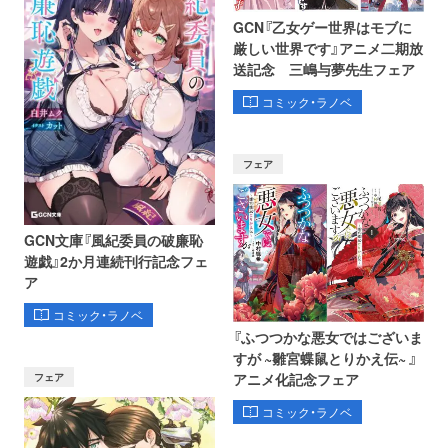
GCN『乙女ゲー世界はモブに
厳しい世界です』アニメ二期放
送記念 三嶋与夢先生フェア
コミック・ラノベ
フェア
GCN文庫『風紀委員の破廉恥
遊戯』2か月連続刊行記念フェ
ア
コミック・ラノベ
『ふつつかな悪女ではございま
すが ~雛宮蝶鼠とりかえ伝~ 』
フェア
アニメ化記念フェア
コミック・ラノベ