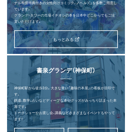
ナル有償特典付きの女性向けコミック、ノベルズ」を多数ご用意し
ています。
グランデ・タワーの売場イチオシの本を日本中どこからでもご注
文いただけます。
もっとみる
書泉グランデ（神保町）
神保町駅から徒歩3分。大きな青い「趣味の本屋」の看板が目印で
す。
鉄道、数学、占いなどディープな本やグッズがみっちり詰まった本
屋です。
トークショーやお渡し会、講義などさまざまなイベントもやって
ます！