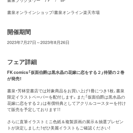
書泉ブックタワー 7Ｆ / 8F
書泉オンラインショップ/書泉オンライン楽天市場
開催期間
2023年7月27日～2023年8月26日
フェア詳細
FK comics「仮面伯爵は黒水晶の花嫁に恋をする２」待望の２巻
が発売！
書泉・芳林堂書店では対象商品をお買い上げ1冊につき1枚、書泉
限定イラストペーパーを配付します。また「仮面伯爵は黒水晶の
花嫁に恋をする２」は有償特典としてアクリルコースターを付け
て販売を予定しております！！
さらに直筆イラストミニ色紙＆複製原画の展示＆抽選プレゼン
トが決定しました！ぜひ美麗イラストもご確認ください！