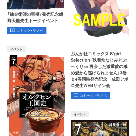
「錬金術師の聖櫃」発売記念紺
野天龍先生トークイベント
コミック・ラノベ
イベント
ぶんか社コミックス S*girl
Selection『執着幼なじみとぷ
っくり×× 再会した激重彼の舐
め愛から逃げられません』3巻
＆4巻同時発売記念 成田アポ
ロ先生WEBサイン会
コミック・ラノベ
イベント