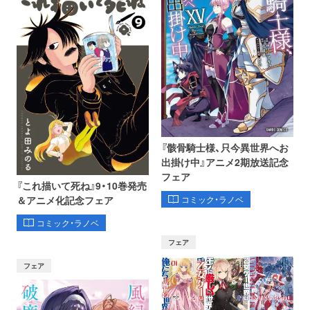
『骸骨騎士様、只今異世界へお
出掛け中』アニメ2期放送記念
フェア
『これ描いて死ね』9・10巻発売
コミック・ラノベ
＆アニメ化記念フェア
コミック・ラノベ
フェア
フェア