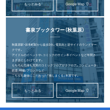
もっとみる
Google Map
書泉ブックタワー（秋葉原）
秋葉原駅・岩本町駅から徒歩3分。電気街と逆サイドのランドマー
クです。
アイドルのイベントや、コミックのサイン本イベントなど年間さ
まざまにしかけてます。
もちろん売場も充実のコミックフロアが２フロア。コンピュータ、
鉄道、特撮、プロレスなど
こちらも趣味にこだわった「推しまくる」本屋です。
もっとみる
Google Map