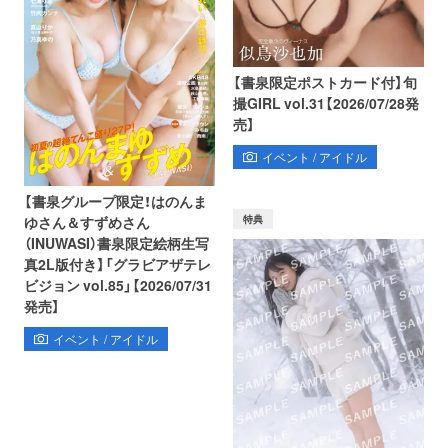
【書泉限定ポストカード付】旬
撮GIRL vol.31【2026/07/28発
売】
イベント / アイドル
【書泉グループ限定！はのんま
特典
ゆさん＆すずめさん
（INUWASI）書泉限定絵柄生写
真2L版付き】「グラビアザテレ
ビジョン vol.85」【2026/07/31
発売】
イベント / アイドル