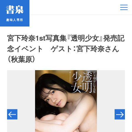
趣味人専用
趣味人専用
宮下玲奈1st写真集『透明少女』発売記
念イベント ゲスト：宮下玲奈さん
（秋葉原）
アイドル
鉄道・バス
コミック・ラノベ
占い