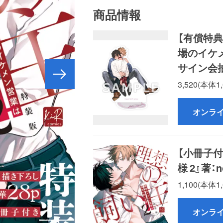
商品情報
【有償特
場のイケメ
サイン会
3,520(本
オンラ
【小冊子
様 2』著：
1,100(本体1
オンラ