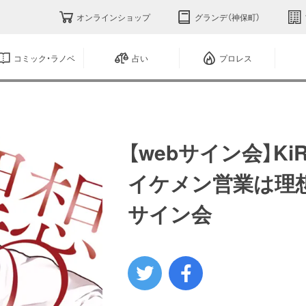
オンラインショップ
グランデ（神保町）
コミック・ラノベ
占い
プロレス
【webサイン会】KiR 
イケメン営業は理想
サイン会