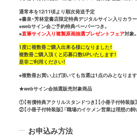
通常本を12/11頃より順次発送予定
※書泉・芳林堂書店限定特典デジタルサイン入りカラ
※webサイン会ご予約特典ペーパーつき。
※
直筆サイン入り複製原画抽選プレゼントフェア
対象
1
度に複数冊ご購入出来る様になりました！
複数冊ご購入頂くと応募口数UPいたします！
是非ご利用ください！
※複数冊お買い上げ頂いても当選は1点のみとなります
★webサイン会抽選販売対象商品
①【有償特典アクリルスタンドつき】【小冊子付特装版】
②【小冊子付特装版】『職場のイケメン営業は理想の飼い
お申込み方法