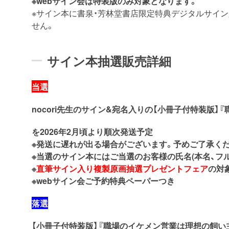
※webサイン会は特装版のみ対象となります。
※サイン本に書泉・芳林堂書店限定特典デジタルサイ
せん。
サイン本抽選販売詳細
当選
nocori先生のサイン&宛名入りの【小冊子付特装版】
を2026年2月
頃より順次発送予定
※発送に遅れが出る場合がございます。予めご了承く
※当選のサイン本にはご当選のお客様の氏名(本名、フ
※
直筆サイン入り複製原画抽選プレゼントフェア
の対
※webサイン会ご予約特典ペーパーつき
落選
【小冊子付特装版】『職場のイケメン営業は理想の飼い主