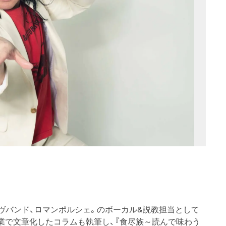
ェイヴバンド、ロマンポルシェ。のボーカル&説教担当として
業で文章化したコラムも執筆し、『食尽族～読んで味わう