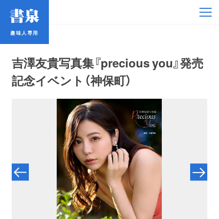
趣味人専用
趣味人専用
吉澤友貴写真集『precious you』発売
記念イベント（神保町）
アイドル
鉄道・バス
コミック・ラノベ
占い