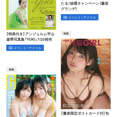
たる！抽選キャンペーン（書泉
グランデ）
イベント / アイドル
【特典付き】アンジュルム平山
特典
遊季写真集「YUKI」7/25発売
イベント / アイドル
特典
【書泉限定ポストカード付】旬