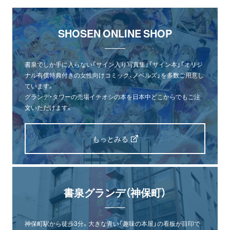
SHOSEN ONLINE SHOP
書泉でしか手に入らない「サイン入り写真集」「サイン本」「オリジ
ナル有償特典付きの女性向けコミック、ノベルズ」を多数ご用意し
ています。
グランデ・タワーの売場イチオシの本を日本中どこからでもご注
文いただけます。
もっとみる
書泉グランデ（神保町）
神保町駅から徒歩3分。大きな青い「趣味の本屋」の看板が目印で