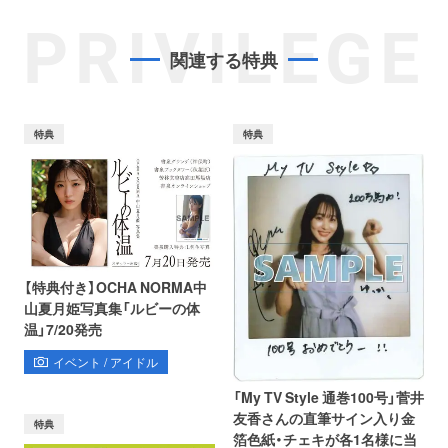
PRIVILEGE
関連する特典
特典
特典
【特典付き】OCHA NORMA中
山夏月姫写真集「ルビーの体
温」7/20発売
イベント / アイドル
「My TV Style 通巻100号」菅井
友香さんの直筆サイン入り金
特典
箔色紙・チェキが各1名様に当