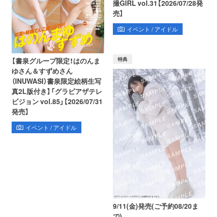
撮GIRL vol.31【2026/07/28発
売】
イベント / アイドル
特典
【書泉グループ限定！はのんま
ゆさん＆すずめさん
（INUWASI）書泉限定絵柄生写
真2L版付き】「グラビアザテレ
ビジョン vol.85」【2026/07/31
発売】
イベント / アイドル
9/11(金)発売(ご予約08/20ま
で)