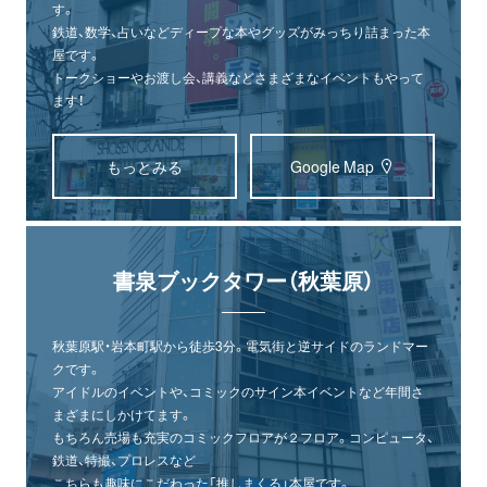
す。
鉄道、数学、占いなどディープな本やグッズがみっちり詰まった本
屋です。
トークショーやお渡し会、講義などさまざまなイベントもやって
ます！
もっとみる
Google Map
書泉ブックタワー（秋葉原）
秋葉原駅・岩本町駅から徒歩3分。電気街と逆サイドのランドマー
クです。
アイドルのイベントや、コミックのサイン本イベントなど年間さ
まざまにしかけてます。
もちろん売場も充実のコミックフロアが２フロア。コンピュータ、
オンライン
書泉グランデ
書泉ブックタワー
鉄道、特撮、プロレスなど
ショップ
（神保町）
（秋葉原）
こちらも趣味にこだわった「推しまくる」本屋です。