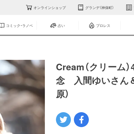
オンラインショップ
グランデ（神保町）
コミック・ラノベ
占い
プロレス
Cream（クリーム
念 入間ゆいさん
原）