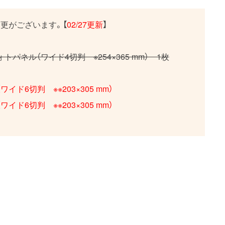
更がございます。【
02/27更新
】
パネル（ワイド4切判 ※254×365 mm） 1枚
ド6切判 ※※203×305 mm）
ド6切判 ※※203×305 mm）