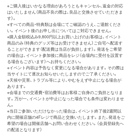
※ご購入後はいかなる理由があろうともキャンセル、返金の対応
はいたしません（商品不良の際は、良品と交換させていただきま
す）。
※すべての商品・特典類は会場にてご確認のうえ、ご退館くださ
い。イベント後のお申し出についてはご対応できません。
※購入金額税込み9,800円以上お買い上げのお客様は、イベント
商品のみ（特典のグッズ等はお受けできません）ご自宅へ配送す
ることができます（配送費は当店が負担します）。発送をご希望
の場合は、イベント参加後に商品をレジ（会場内に受付を設置す
る場合もございます）へお持ちください。
※イベント内容は予告なく変更になる場合があります。その際は
当サイトにて逐次お知らせいたしますのでご了承ください。
※天候や災害、トラブル等により、やむをえず中止になる場合が
あります。
※会場までの交通費・宿泊費等はお客様ご自身のご負担となりま
す。万が一、イベントが中止になった場合でも条件は変わりませ
ん。
※当日ご参加いただけなかった場合は、イベント終了後2週間以
内に開催店舗の4Fレジで商品と交換いたします。また、発送をご
希望の場合は開催店舗へお問い合わせください。（会員登録先へ
の配送となります）