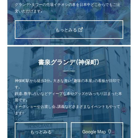
グランデ・タワーの売場イチオシの本を日本中どこからでもご注
文いただけます。
もっとみる
書泉グランデ（神保町）
神保町駅から徒歩3分。大きな青い「趣味の本屋」の看板が目印で
す。
鉄道、数学、占いなどディープな本やグッズがみっちり詰まった本
屋です。
トークショーやお渡し会、講義などさまざまなイベントもやって
ます！
もっとみる
Google Map