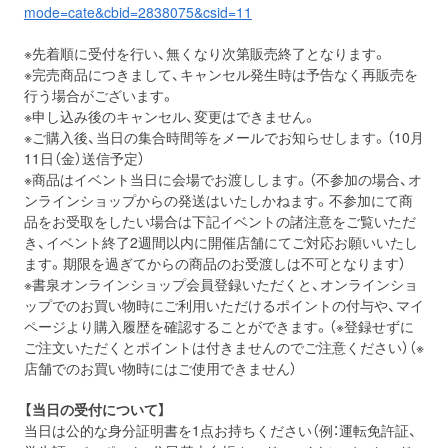
mode=cate&cbid=2838075&csid=11
※先着順に受付を行い、無くなり次第販売終了となります。
※完売商品につきまして、キャンセル発生時は予告なく再販売を
行う場合がございます。
※申し込み後のキャンセル、変更はできません。
※ご購入後、当日の集合時間等をメールでお知らせします。（10月
11日（金）送信予定）
※商品はイベント当日に会場でお渡しします。（不参加の場合、オ
ンラインショップからの発送はいたしかねます。不参加にて商
品をお受取をしたい場合は下記イベントの諸注意をご覧いただ
き、イベント終了2週間以内に開催店舗にてご対応お願いいたし
ます。期限を過ぎてからの商品のお受渡しは不可となります）
※書泉オンラインショップ会員登録いただくと、オンラインショ
ップでのお買い物時にご利用いただけるポイントの付与や、マイ
ページより購入履歴を確認することができます。（※登録せずに
ご注文いただくとポイントは付きませんのでご注意ください）（※
店舗でのお買い物時にはご使用できません）
【当日の受付について】
当日は公的な身分証明書を1点お持ちください（例：運転免許証、