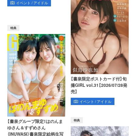
イベント / アイドル
特典
【書泉限定ポストカード付】旬
撮GIRL vol.31【2026/07/28発
売】
イベント / アイドル
特典
【書泉グループ限定！はのんま
ゆさん＆すずめさん
（INUWASI）書泉限定絵柄生写