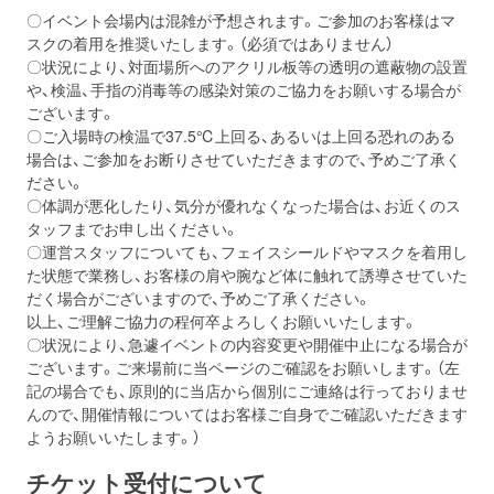
〇イベント会場内は混雑が予想されます。ご参加のお客様は
マ
スクの着用を推奨
いたします。（必須ではありません）
〇状況により、対面場所へのアクリル板等の
透明の遮蔽物
の設置
や、
検温
、
手指の消毒
等の感染対策のご協力をお願いする場合が
ございます。
〇ご入場時の検温で37.5℃上回る、あるいは上回る恐れのある
場合は、ご参加をお断りさせていただきますので、予めご了承く
ださい。
〇体調が悪化したり、気分が優れなくなった場合は、お近くのス
タッフまでお申し出ください。
〇運営スタッフについても、フェイスシールドやマスクを着用し
た状態で業務し、お客様の肩や腕など体に触れて誘導させていた
だく場合がございますので、予めご了承ください。
以上、ご理解ご協力の程何卒よろしくお願いいたします。
〇状況により、急遽イベントの内容変更や開催中止になる場合が
ございます。ご来場前に当ページのご確認をお願いします。（左
記の場合でも、原則的に当店から個別にご連絡は行っておりませ
んので、開催情報についてはお客様ご自身でご確認いただきます
ようお願いいたします。）
チケット受付について