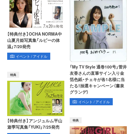
【特典付き】OCHA NORMA中
山夏月姫写真集「ルビーの体
温」7/20発売
イベント / アイドル
「My TV Style 通巻100号」菅井
友香さんの直筆サイン入り金
特典
箔色紙・チェキが各1名様に当
たる！抽選キャンペーン（書泉
グランデ）
イベント / アイドル
【特典付き】アンジュルム平山
特典
遊季写真集「YUKI」7/25発売