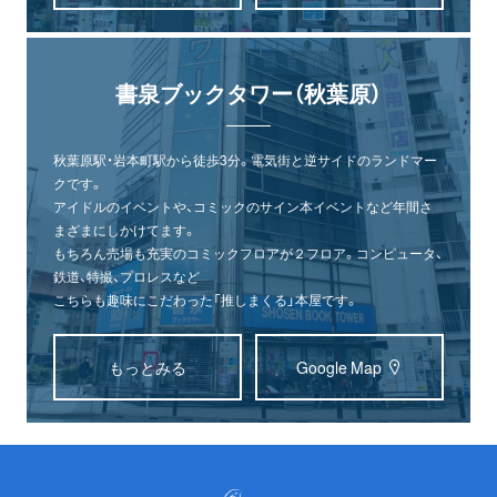
書泉ブックタワー（秋葉原）
秋葉原駅・岩本町駅から徒歩3分。電気街と逆サイドのランドマー
クです。
アイドルのイベントや、コミックのサイン本イベントなど年間さ
まざまにしかけてます。
もちろん売場も充実のコミックフロアが２フロア。コンピュータ、
鉄道、特撮、プロレスなど
こちらも趣味にこだわった「推しまくる」本屋です。
もっとみる
Google Map