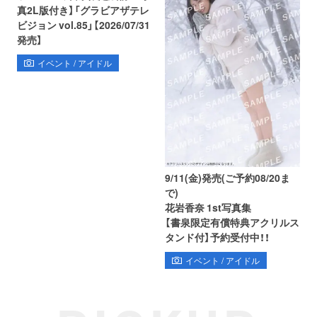
真2L版付き】「グラビアザテレ
ビジョン vol.85」【2026/07/31
発売】
イベント / アイドル
9/11(金)発売(ご予約08/20ま
で)
花岩香奈 1st写真集
【書泉限定有償特典アクリルス
タンド付】予約受付中！！
イベント / アイドル