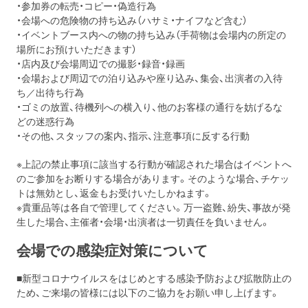
・参加券の転売・コピー・偽造行為
・会場への危険物の持ち込み（ハサミ・ナイフなど含む）
・イベントブース内への物の持ち込み（手荷物は会場内の所定の
場所にお預けいただきます）
・店内及び会場周辺での撮影・録音・録画
・会場および周辺での泊り込みや座り込み、集会、出演者の入待
ち／出待ち行為
・ゴミの放置、待機列への横入り、他のお客様の通行を妨げるな
どの迷惑行為
・その他、スタッフの案内、指示、注意事項に反する行動
※上記の禁止事項に該当する行動が確認された場合はイベントへ
のご参加をお断りする場合があります。そのような場合、チケッ
トは無効とし、返金もお受けいたしかねます。
※貴重品等は各自で管理してください。万一盗難、紛失、事故が発
生した場合、主催者・会場・出演者は一切責任を負いません。
会場での感染症対策について
■新型コロナウイルスをはじめとする感染予防および拡散防止の
ため、ご来場の皆様には以下のご協力をお願い申し上げます。