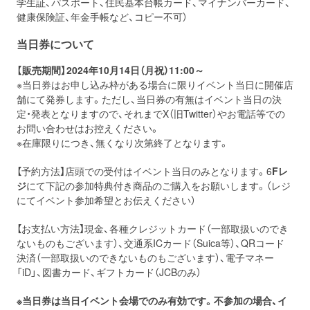
学生証、パスポート、住民基本台帳カード、マイナンバーカード、
健康保険証、年金手帳など、コピー不可）
当日券について
【販売期間】2024年10月14日（月祝）11:00～
※当日券はお申し込み枠がある場合に限りイベント当日に開催店
舗にて発券します。ただし、当日券の有無はイベント当日の決
定・発表となりますので、それまでX（旧Twitter）やお電話等での
お問い合わせはお控えください。
※在庫限りにつき、無くなり次第終了となります。
【予約方法】店頭での受付はイベント当日のみとなります。6
Fレ
ジ
にて下記の参加特典付き商品のご購入をお願いします。（レジ
にてイベント参加希望とお伝えください）
【お支払い方法】現金、各種クレジットカード（一部取扱いのでき
ないものもございます）、交通系ICカード（Suica等）、QRコード
決済（一部取扱いのできないものもございます）、電子マネー
「iD」、図書カード、ギフトカード（JCBのみ）
※当日券は当日イベント会場でのみ有効です。不参加の場合、イ