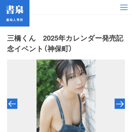
趣味人専用
趣味人専用
三橋くん 2025年カレンダー発売記
念イベント（神保町）
アイドル
鉄道・バス
コミック・ラノベ
占い