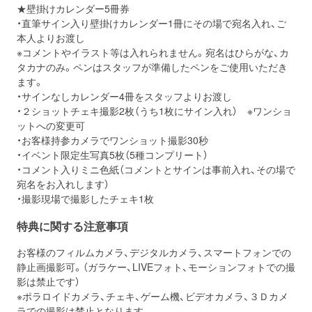
★壁掛けカレンダー5冊券
・直筆サイン入り壁掛けカレンダー1冊にその場で宛名入れ、ご
本人よりお渡し
※コメントやイラスト等は入れられません。宛名はひらがな、カ
タカナのみ。ペンはスタッフが準備したペンをご使用いただき
ます。
・サインなしカレンダー4冊をスタッフよりお渡し
・２ショットチェキ撮影2枚（うち1枚にサイン入れ）
※ワンショ
ットへの変更可
・お客様持参カメラでワンショット撮影30秒
・イベント限定生写真5枚（5種コンプリート）
・コメント入りミニ色紙（コメントとサインは事前入れ、その場で
宛名をお入れします）
・撮影現場で撮影したチェキ1枚
特典に関する注意事項
お客様のフィルムカメラ、デジタルカメラ、スマートフォンでの
静止画撮影可。（ガラケー、LIVEフォト、モーションフォトでの撮
影は禁止です）
※ポラロイドカメラ、チェキ、ゲーム機、ビデオカメラ、３Ｄカメ
ラでの撮影は禁止となります。