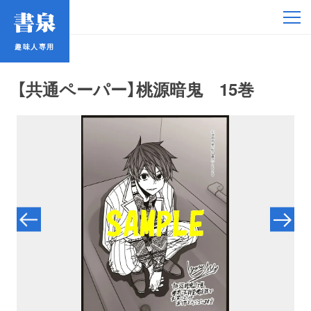
趣味人専用
趣味人専用
【共通ペーパー】桃源暗鬼 15巻
アイドル
鉄道・バス
コミック・ラノベ
占い