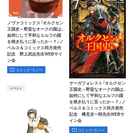
ノヴァコミックス『オルクセン
王国史～野蛮なオークの国は、
如何にして平和なエルフの国
を焼き払うに至ったか～ 7 』ノ
ベルス＆コミックス同月発売
記念 野上武志先生WEBサイ
ン会
コミック・ラノベ
サーガフォレスト『オルクセン
イベント
王国史～野蛮なオークの国は、
如何にして平和なエルフの国
を焼き払うに至ったか～ 7 』ノ
ベルス＆コミックス同月発売
記念 樽見京一郎先生WEBサ
イン会
コミック・ラノベ