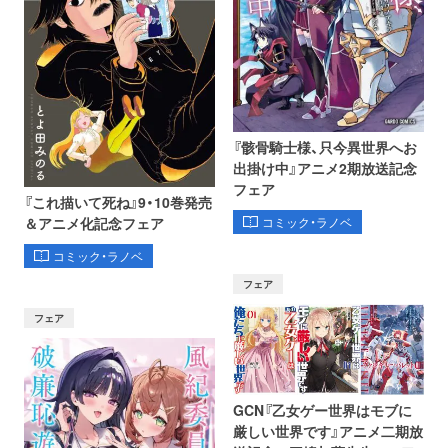
『骸骨騎士様、只今異世界へお
出掛け中』アニメ2期放送記念
フェア
『これ描いて死ね』9・10巻発売
コミック・ラノベ
＆アニメ化記念フェア
コミック・ラノベ
フェア
フェア
GCN『乙女ゲー世界はモブに
厳しい世界です』アニメ二期放