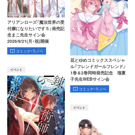
アリアンローズ『魔法世界の受
付嬢になりたいです５』発売記
念まこ先生サイン会
2026/9/21(月・祝)開催
コミック・ラノベ
花とゆめコミックススペシャ
ル『フレンドガールフレンド』
イベント
1巻＆2巻同時発売記念 瑠夏
子先生WEBサイン会
コミック・ラノベ
イベント