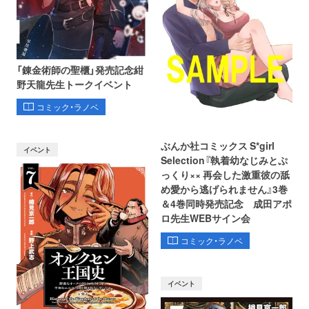
「錬金術師の聖櫃」発売記念紺
野天龍先生トークイベント
コミック・ラノベ
ぶんか社コミックス S*girl
イベント
Selection『執着幼なじみとぷ
っくり×× 再会した激重彼の舐
め愛から逃げられません』3巻
＆4巻同時発売記念 成田アポ
ロ先生WEBサイン会
コミック・ラノベ
イベント