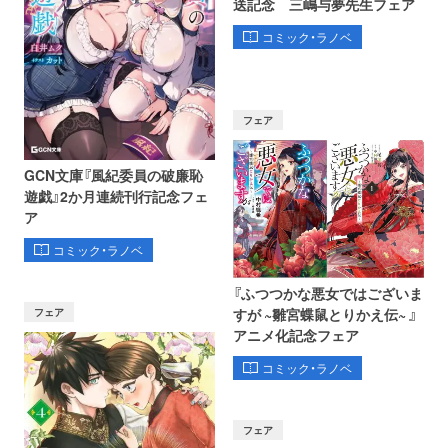
送記念 三嶋与夢先生フェア
コミック・ラノベ
フェア
GCN文庫『風紀委員の破廉恥
遊戯』2か月連続刊行記念フェ
ア
コミック・ラノベ
『ふつつかな悪女ではございま
フェア
すが ~雛宮蝶鼠とりかえ伝~ 』
アニメ化記念フェア
コミック・ラノベ
フェア