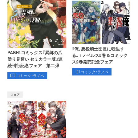
『俺、悪役騎士団長に転生す
PASH！コミックス『異郷の爪
る。』ノベルス5巻＆コミック
塗り見習い セミカラー版』連
ス2巻発売記念フェア
続刊行記念フェア 第二弾
コミック・ラノベ
コミック・ラノベ
フェア