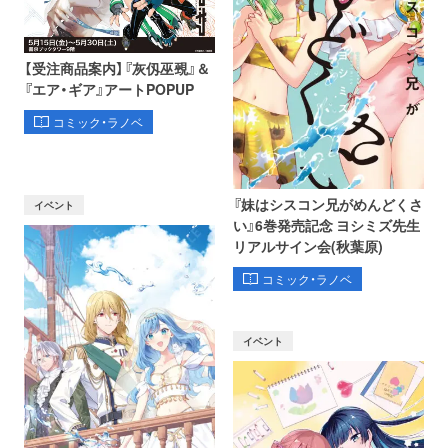
【受注商品案内】『灰仭巫覡』＆
『エア・ギア』アートPOPUP
コミック・ラノベ
『妹はシスコン兄がめんどくさ
イベント
い』6巻発売記念 ヨシミズ先生
リアルサイン会(秋葉原)
コミック・ラノベ
イベント