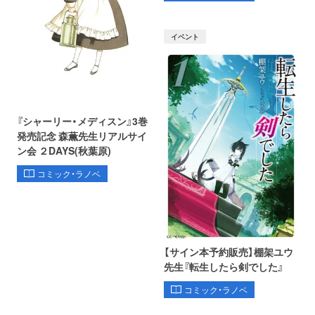
イベント
『シャーリー・メディスン』3巻
発売記念 森薫先生リアルサイ
ン会 ２DAYS(秋葉原)
コミック・ラノベ
【サイン本予約販売】棚架ユウ
先生『転生したら剣でした』
コミック・ラノベ