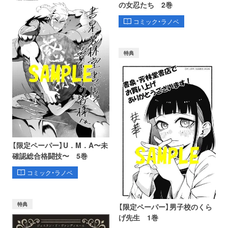
の女忍たち 2巻
コミック・ラノベ
特典
【限定ペーパー】U．M．A〜未
確認総合格闘技〜 5巻
コミック・ラノベ
特典
【限定ペーパー】男子校のくら
げ先生 1巻