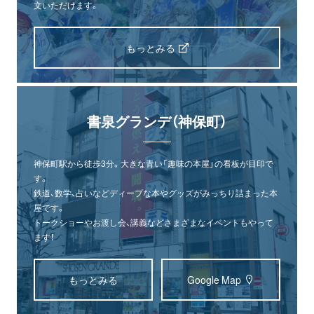
文いただけます。
もっとみる
書泉グランデ（神保町）
神保町駅から徒歩3分。大きな青い「趣味の本屋」の看板が目印で
す。
鉄道、数学、占いなどディープな本やグッズがみっちり詰まった本
屋です。
トークショーやお渡し会、講義などさまざまなイベントもやって
ます！
もっとみる
Google Map