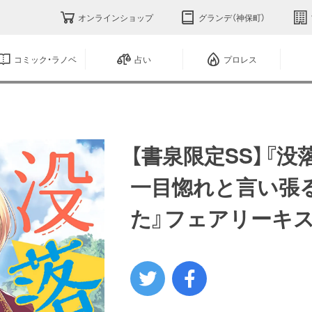
オンラインショップ
グランデ（神保町）
コミック・ラノベ
占い
プロレス
【書泉限定SS】『
一目惚れと言い張
た』フェアリーキス