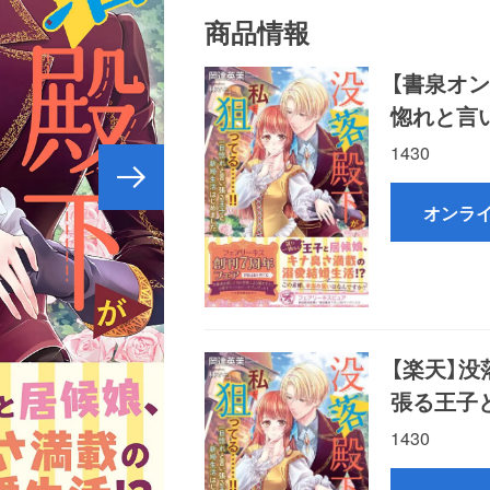
商品情報
【書泉オ
惚れと言
1430
オンラ
【楽天】
張る王子
1430