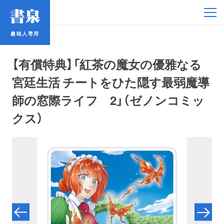
趣味人専用
趣味人専用
【有償特典】「紅茶の魔女の優雅なる
宮廷生活 チートをひた隠す最弱魔導
師の窓際ライフ 2」（ゼノンコミッ
クス）
アイドル
鉄道・バス
コミック・ラノベ
占い