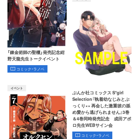
「錬金術師の聖櫃」発売記念紺
野天龍先生トークイベント
コミック・ラノベ
イベント
ぶんか社コミックス S*girl
Selection『執着幼なじみとぷ
っくり×× 再会した激重彼の舐
め愛から逃げられません』3巻
＆4巻同時発売記念 成田アポ
ロ先生WEBサイン会
コミック・ラノベ