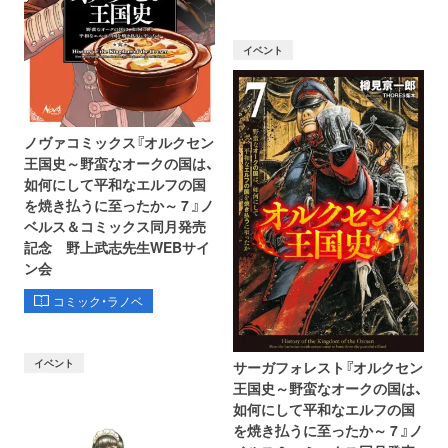
イベント
ノヴァコミックス『オルクセン
王国史～野蛮なオークの国は、
如何にして平和なエルフの国
を焼き払うに至ったか～ 7 』ノ
ベルス＆コミックス同月発売
記念 野上武志先生WEBサイ
ン会
コミック・ラノベ
イベント
サーガフォレスト『オルクセン
王国史～野蛮なオークの国は、
如何にして平和なエルフの国
を焼き払うに至ったか～ 7 』ノ