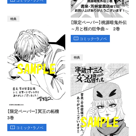
特典
【限定ペーパー】桃源暗鬼外伝
～月と桜の狂争曲～ 2巻
コミック・ラノベ
特典
【限定ペーパー】冥王の柘榴
3巻
コミック・ラノベ