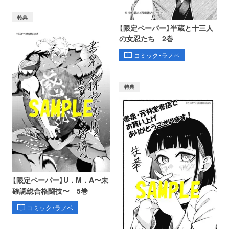
特典
【限定ペーパー】半蔵と十三人
の女忍たち 2巻
コミック・ラノベ
特典
【限定ペーパー】U．M．A〜未
確認総合格闘技〜 5巻
コミック・ラノベ