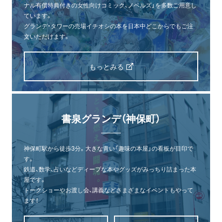
ナル有償特典付きの女性向けコミック、ノベルズ」を多数ご用意し
ています。
グランデ・タワーの売場イチオシの本を日本中どこからでもご注
文いただけます。
もっとみる
書泉グランデ（神保町）
神保町駅から徒歩3分。大きな青い「趣味の本屋」の看板が目印で
す。
鉄道、数学、占いなどディープな本やグッズがみっちり詰まった本
屋です。
トークショーやお渡し会、講義などさまざまなイベントもやって
ます！