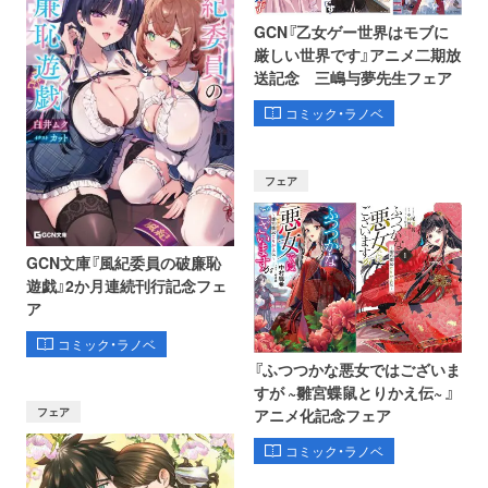
GCN『乙女ゲー世界はモブに
厳しい世界です』アニメ二期放
送記念 三嶋与夢先生フェア
コミック・ラノベ
フェア
GCN文庫『風紀委員の破廉恥
遊戯』2か月連続刊行記念フェ
ア
コミック・ラノベ
『ふつつかな悪女ではございま
すが ~雛宮蝶鼠とりかえ伝~ 』
フェア
アニメ化記念フェア
コミック・ラノベ