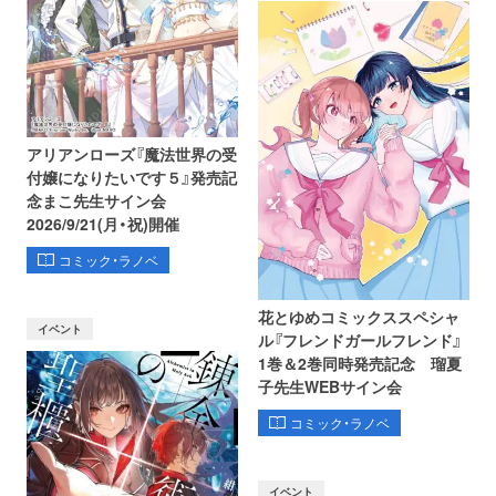
アリアンローズ『魔法世界の受
付嬢になりたいです５』発売記
念まこ先生サイン会
2026/9/21(月・祝)開催
コミック・ラノベ
花とゆめコミックススペシャ
イベント
ル『フレンドガールフレンド』
1巻＆2巻同時発売記念 瑠夏
子先生WEBサイン会
コミック・ラノベ
イベント