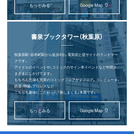
もっとみる
Google Map
書泉ブックタワー（秋葉原）
秋葉原駅・岩本町駅から徒歩3分。電気街と逆サイドのランドマー
クです。
アイドルのイベントや、コミックのサイン本イベントなど年間さ
まざまにしかけてます。
もちろん売場も充実のコミックフロアが２フロア。コンピュータ、
鉄道、特撮、プロレスなど
こちらも趣味にこだわった「推しまくる」本屋です。
もっとみる
Google Map