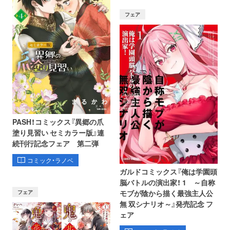
フェア
PASH！コミックス『異郷の爪
塗り見習い セミカラー版』連
続刊行記念フェア 第二弾
コミック・ラノベ
ガルドコミックス『俺は学園頭
脳バトルの演出家！ 1 ～自称
フェア
モブが陰から描く最強主人公
無 双シナリオ～』発売記念 フ
ェア