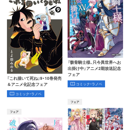
『骸骨騎士様、只今異世界へお
出掛け中』アニメ2期放送記念
フェア
『これ描いて死ね』9・10巻発売
コミック・ラノベ
＆アニメ化記念フェア
コミック・ラノベ
フェア
フェア