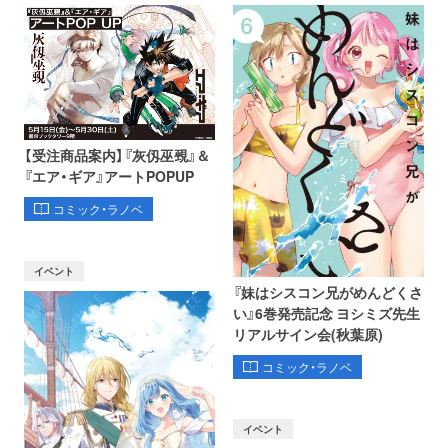
【受注商品案内】『灰仭巫覡』＆
『エア・ギア』アートPOPUP
コミック・ラノベ
イベント
『妹はシスコン兄がめんどくさ
い』6巻発売記念 ヨシミズ先生
リアルサイン会(秋葉原)
コミック・ラノベ
イベント