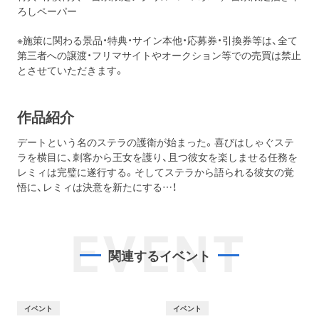
ろしペーパー
※施策に関わる景品・特典・サイン本他・応募券・引換券等は、全て
第三者への譲渡・フリマサイトやオークション等での売買は禁止
とさせていただきます。
作品紹介
デートという名のステラの護衛が始まった。喜びはしゃぐステ
ラを横目に、刺客から王女を護り、且つ彼女を楽しませる任務を
レミィは完璧に遂行する。そしてステラから語られる彼女の覚
悟に、レミィは決意を新たにする…！
EVENT
関連するイベント
イベント
イベント