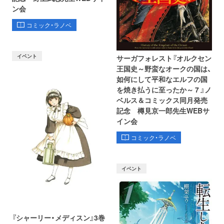
ン会
コミック・ラノベ
イベント
サーガフォレスト『オルクセン
王国史～野蛮なオークの国は、
如何にして平和なエルフの国
を焼き払うに至ったか～ 7 』ノ
ベルス＆コミックス同月発売
記念 樽見京一郎先生WEBサ
イン会
コミック・ラノベ
イベント
『シャーリー・メディスン』3巻