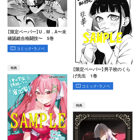
【限定ペーパー】U．M．A〜未
確認総合格闘技〜 5巻
コミック・ラノベ
特典
【限定ペーパー】男子校のくら
げ先生 1巻
コミック・ラノベ
特典