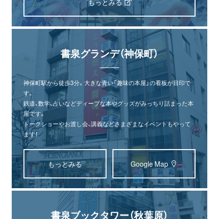
もっとみる
書泉グランデ（神保町）
神保町駅から徒歩3分。大きな青い「趣味の本屋」の看板が目印で
す。
鉄道、数学、占いなどディープな本やグッズがみっちり詰まった本
屋です。
トークショーやお渡し会、講義などさまざまなイベントもやって
ます！
もっとみる
Google Map
書泉ブックタワー（秋葉原）