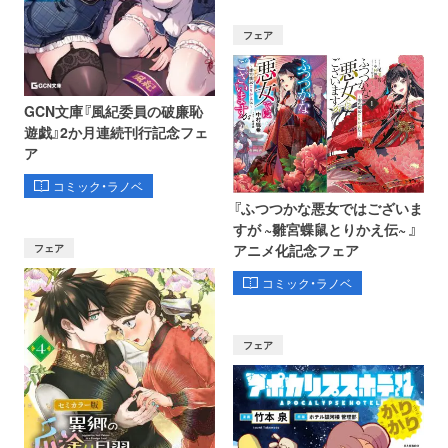
フェア
GCN文庫『風紀委員の破廉恥
遊戯』2か月連続刊行記念フェ
ア
コミック・ラノベ
『ふつつかな悪女ではございま
すが ~雛宮蝶鼠とりかえ伝~ 』
フェア
アニメ化記念フェア
コミック・ラノベ
フェア