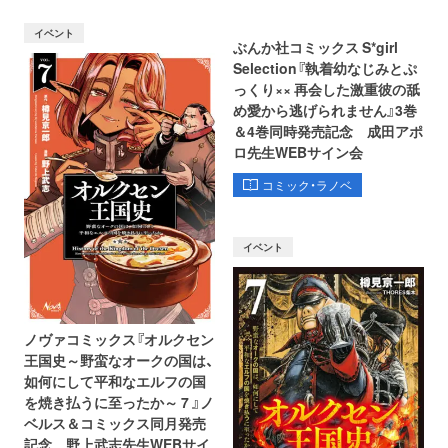
イベント
ぶんか社コミックス S*girl
Selection『執着幼なじみとぷ
っくり×× 再会した激重彼の舐
め愛から逃げられません』3巻
＆4巻同時発売記念 成田アポ
ロ先生WEBサイン会
コミック・ラノベ
イベント
ノヴァコミックス『オルクセン
王国史～野蛮なオークの国は、
如何にして平和なエルフの国
を焼き払うに至ったか～ 7 』ノ
ベルス＆コミックス同月発売
記念 野上武志先生WEBサイ