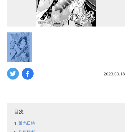
プロレス
数学
コンピューター
ミリタリー
2023.03.18
その他
イベント
特典
目次
フェア
お知らせ
販売日時
会社概要
プライバシーポリシー