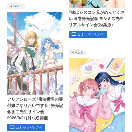
イベント
『妹はシスコン兄がめんどくさ
い』6巻発売記念 ヨシミズ先生
リアルサイン会(秋葉原)
コミック・ラノベ
イベント
アリアンローズ『魔法世界の受
付嬢になりたいです５』発売記
念まこ先生サイン会
2026/9/21(月・祝)開催
コミック・ラノベ