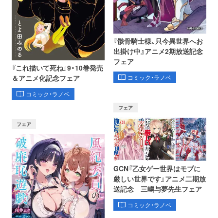
『骸骨騎士様、只今異世界へお
出掛け中』アニメ2期放送記念
フェア
『これ描いて死ね』9・10巻発売
コミック・ラノベ
＆アニメ化記念フェア
コミック・ラノベ
フェア
フェア
GCN『乙女ゲー世界はモブに
厳しい世界です』アニメ二期放
送記念 三嶋与夢先生フェア
コミック・ラノベ