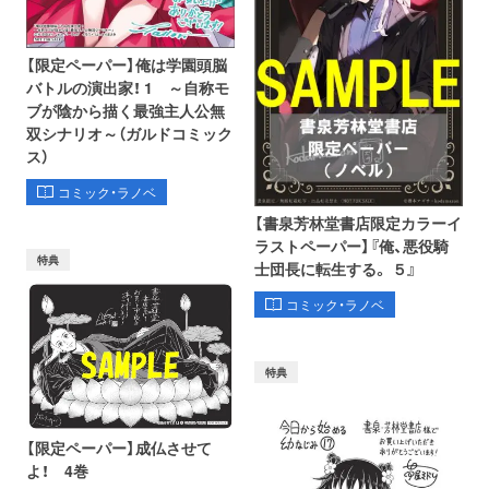
【限定ペーパー】俺は学園頭脳
バトルの演出家！ 1 ～自称モ
ブが陰から描く最強主人公無
双シナリオ～（ガルドコミック
ス）
コミック・ラノベ
【書泉芳林堂書店限定カラーイ
ラストペーパー】『俺、悪役騎
特典
士団長に転生する。 ５』
コミック・ラノベ
特典
【限定ペーパー】成仏させて
よ！ 4巻