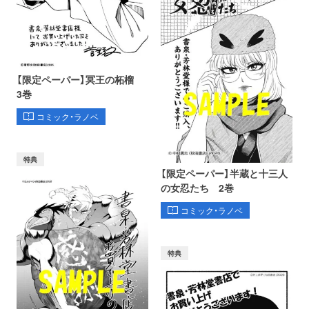
【限定ペーパー】冥王の柘榴
3巻
コミック・ラノベ
特典
【限定ペーパー】半蔵と十三人
の女忍たち 2巻
コミック・ラノベ
特典