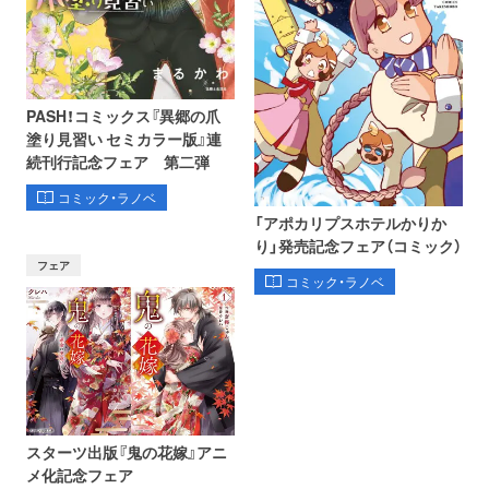
PASH！コミックス『異郷の爪
塗り見習い セミカラー版』連
続刊行記念フェア 第二弾
コミック・ラノベ
「アポカリプスホテルかりか
り」発売記念フェア（コミック）
フェア
コミック・ラノベ
スターツ出版『鬼の花嫁』アニ
メ化記念フェア