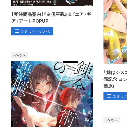
【受注商品案内】『灰仭巫覡』＆『エア・ギ
ア』アートPOPUP
コミック・ラノベ
イベント
『妹はシス
売記念 ヨ
葉原)
コミッ
イベント