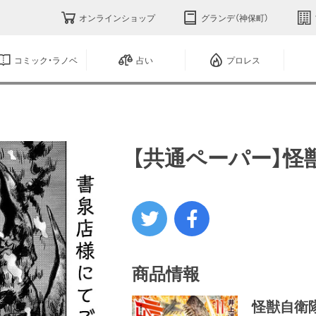
オンラインショップ
グランデ（神保町）
コミック・ラノベ
占い
プロレス
【共通ペーパー】怪
商品情報
怪獣自衛隊