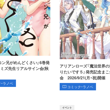
コン兄がめんどくさい』6巻発
アリアンローズ『魔法世界の
シミズ先生リアルサイン会(秋
りたいです５』発売記念まこ
会 2026/9/21(月・祝)開催
ク・ラノベ
コミック・ラノベ
イベント