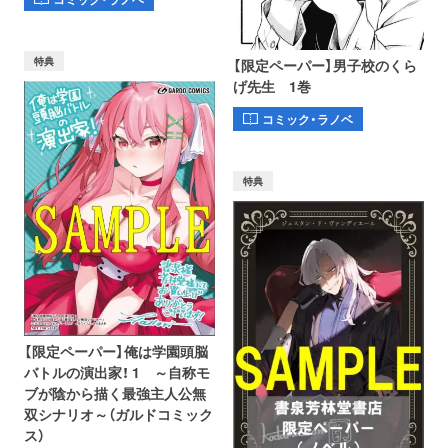
特典
【限定ペーパー】男子校のくら
げ先生 1巻
コミック・ラノベ
特典
【限定ペーパー】俺は学園頭脳
バトルの演出家！ 1 ～自称モ
ブが陰から描く最強主人公無
双シナリオ～（ガルドコミック
ス）