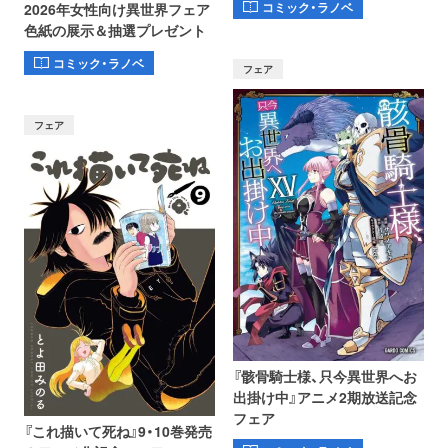
コミック・ラノベ
2026年女性向け異世界フェア
色紙の展示＆抽選プレゼント
コミック・ラノベ
フェア
フェア
『骸骨騎士様、只今異世界へお
出掛け中』アニメ2期放送記念
フェア
『これ描いて死ね』9・10巻発売