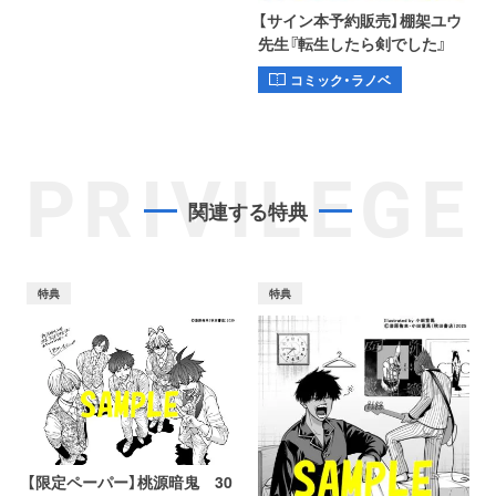
【サイン本予約販売】棚架ユウ
先生『転生したら剣でした』
コミック・ラノベ
PRIVILEGE
関連する特典
特典
特典
【限定ペーパー】桃源暗鬼 30