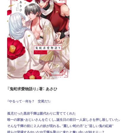
『鬼蛇求愛物語り』著： あさひ
『やるって…何を？ 交尾だ！』
孤児だった黒岩千輝は親代わりに育ててくれた
唯一の家族・おじいさんを亡くし、誕生日の前日一人寂しさを押し殺していた。
そんな千輝の前に２人の妖が現れる。”麗しい蛇の月”と”逞しい鬼の紅緒”
彼らは登場するやいなや千輝を娶りに来たと奪い合いが始まり…？