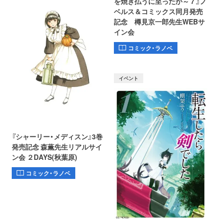
を焼き払うに至ったか～ 7 』ノ
ベルス＆コミックス同月発売
記念 樽見京一郎先生WEBサ
イン会
コミック・ラノベ
イベント
『シャーリー・メディスン』3巻
発売記念 森薫先生リアルサイ
ン会 ２DAYS(秋葉原)
コミック・ラノベ