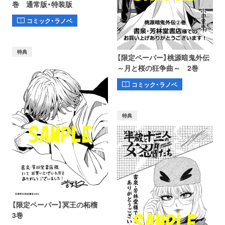
巻 通常版・特装版
コミック・ラノベ
特典
【限定ペーパー】桃源暗鬼外伝
～月と桜の狂争曲～ 2巻
コミック・ラノベ
特典
【限定ペーパー】冥王の柘榴
3巻