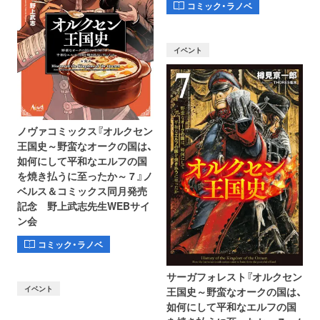
コミック・ラノベ
イベント
ノヴァコミックス『オルクセン
王国史～野蛮なオークの国は、
如何にして平和なエルフの国
を焼き払うに至ったか～ 7 』ノ
ベルス＆コミックス同月発売
記念 野上武志先生WEBサイ
ン会
コミック・ラノベ
サーガフォレスト『オルクセン
イベント
王国史～野蛮なオークの国は、
如何にして平和なエルフの国