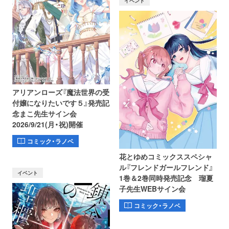
イベント
アリアンローズ『魔法世界の受
付嬢になりたいです５』発売記
念まこ先生サイン会
2026/9/21(月・祝)開催
コミック・ラノベ
花とゆめコミックススペシャ
ル『フレンドガールフレンド』
イベント
1巻＆2巻同時発売記念 瑠夏
子先生WEBサイン会
コミック・ラノベ