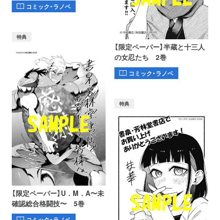
コミック・ラノベ
特典
【限定ペーパー】半蔵と十三人
の女忍たち 2巻
コミック・ラノベ
特典
【限定ペーパー】U．M．A〜未
確認総合格闘技〜 5巻
コミック・ラノベ