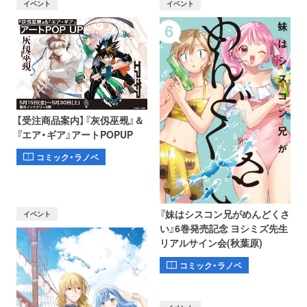
イベント
イベント
【受注商品案内】『灰仭巫覡』＆
『エア・ギア』アートPOPUP
コミック・ラノベ
『妹はシスコン兄がめんどくさ
イベント
い』6巻発売記念 ヨシミズ先生
リアルサイン会(秋葉原)
コミック・ラノベ