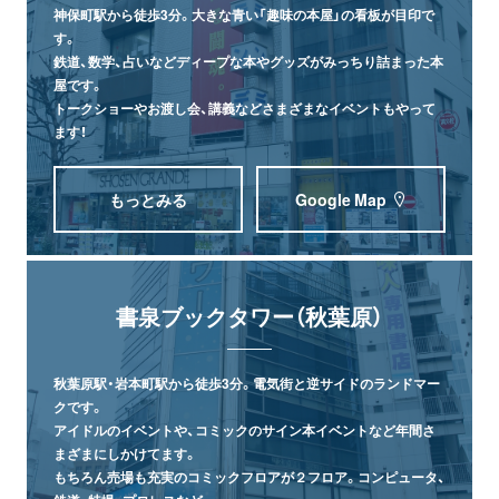
神保町駅から徒歩3分。大きな青い「趣味の本屋」の看板が目印で
す。
鉄道、数学、占いなどディープな本やグッズがみっちり詰まった本
屋です。
トークショーやお渡し会、講義などさまざまなイベントもやって
ます！
もっとみる
Google Map
書泉ブックタワー（秋葉原）
秋葉原駅・岩本町駅から徒歩3分。電気街と逆サイドのランドマー
クです。
アイドルのイベントや、コミックのサイン本イベントなど年間さ
まざまにしかけてます。
もちろん売場も充実のコミックフロアが２フロア。コンピュータ、