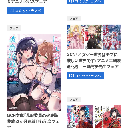
コミック・ラノベ
＆アニメ化記念フェア
コミック・ラノベ
フェア
フェア
GCN『乙女ゲー世界はモブに
厳しい世界です』アニメ二期放
送記念 三嶋与夢先生フェア
コミック・ラノベ
フェア
GCN文庫『風紀委員の破廉恥
遊戯』2か月連続刊行記念フェ
ア