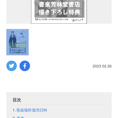
プロレス
数学
コンピューター
ミリタリー
2023.02.26
その他
イベント
特典
目次
フェア
お知らせ
取扱場所/販売日時
会社概要
プライバシーポリシー