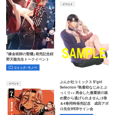
イベント
「錬金術師の聖櫃」発売記念紺
野天龍先生トークイベント
コミック・ラノベ
ぶんか社コミックス S*girl
イベント
Selection『執着幼なじみとぷ
っくり×× 再会した激重彼の舐
め愛から逃げられません』3巻
＆4巻同時発売記念 成田アポ
ロ先生WEBサイン会