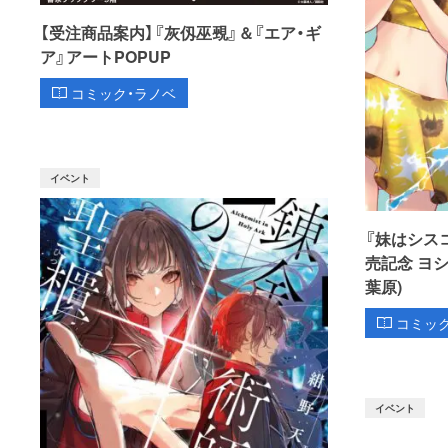
【受注商品案内】『灰仭巫覡』＆『エア・ギ
ア』アートPOPUP
コミック・ラノベ
イベント
『妹はシス
売記念 ヨ
葉原)
コミッ
イベント