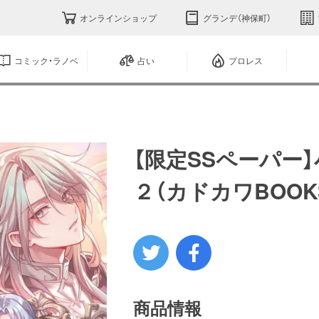
オンラインショップ
グランデ（神保町）
コミック・ラノベ
占い
プロレス
【限定SSペーパー
２（カドカワBOOK
商品情報