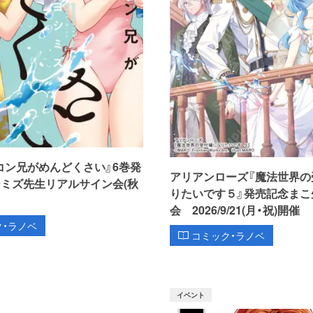
コン兄がめんどくさい』6巻発
アリアンローズ『魔法世界の
シミズ先生リアルサイン会(秋
りたいです５』発売記念まこ
会 2026/9/21(月・祝)開催
ク・ラノベ
コミック・ラノベ
イベント