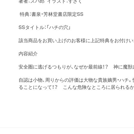
著者：スパ郎 イラスト：すざく
特典：書泉・芳林堂書店限定SS
SSタイトル：「ハチの穴」
該当商品をお買い上げのお客様に上記特典をお付けい
内容紹介
安全圏に逃げるつもりが、なぜか最前線！？ 神に魔獣
自認は小物、周りからの評価は大物な貴族嫡男・ハチ
ることになって！？ こんな危険なところに居られるか