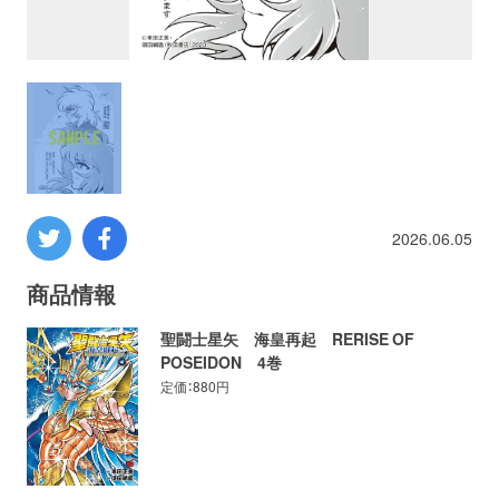
プロレス
数学
コンピューター
ミリタリー
2026.06.05
その他
商品情報
聖闘士星矢 海皇再起 RERISE OF
POSEIDON 4巻
イベント
特典
定価：880円
フェア
お知らせ
会社概要
プライバシーポリシー