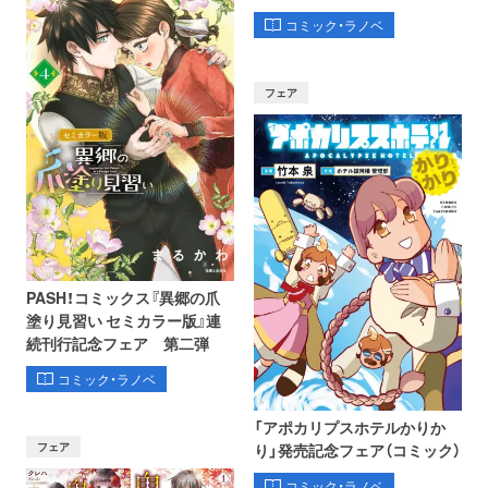
コミック・ラノベ
フェア
PASH！コミックス『異郷の爪
塗り見習い セミカラー版』連
続刊行記念フェア 第二弾
コミック・ラノベ
「アポカリプスホテルかりか
フェア
り」発売記念フェア（コミック）
コミック・ラノベ