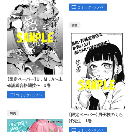
コミック・ラノベ
特典
【限定ペーパー】U．M．A〜未
確認総合格闘技〜 5巻
コミック・ラノベ
特典
【限定ペーパー】男子校のくら
げ先生 1巻
コミック・ラノベ