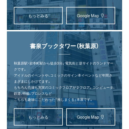
もっとみる
Google Map
書泉ブックタワー（秋葉原）
秋葉原駅・岩本町駅から徒歩3分。電気街と逆サイドのランドマー
クです。
アイドルのイベントや、コミックのサイン本イベントなど年間さ
まざまにしかけてます。
もちろん売場も充実のコミックフロアが２フロア。コンピュータ、
鉄道、特撮、プロレスなど
こちらも趣味にこだわった「推しまくる」本屋です。
もっとみる
Google Map