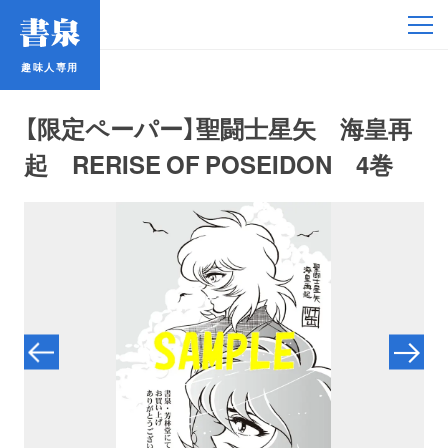
趣味人専用
趣味人専用
【限定ペーパー】聖闘士星矢 海皇再
起 RERISE OF POSEIDON 4巻
アイドル
鉄道・バス
コミック・ラノベ
占い