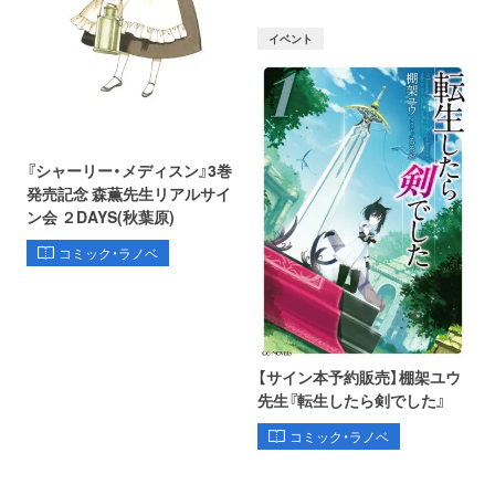
イベント
『シャーリー・メディスン』3巻
発売記念 森薫先生リアルサイ
ン会 ２DAYS(秋葉原)
コミック・ラノベ
【サイン本予約販売】棚架ユウ
先生『転生したら剣でした』
コミック・ラノベ