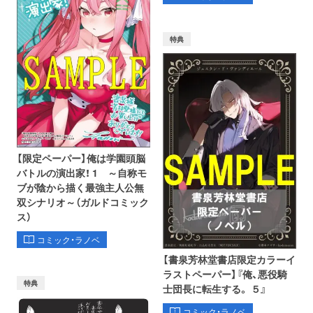
特典
【限定ペーパー】俺は学園頭脳
バトルの演出家！ 1 ～自称モ
ブが陰から描く最強主人公無
双シナリオ～（ガルドコミック
ス）
コミック・ラノベ
【書泉芳林堂書店限定カラーイ
ラストペーパー】『俺、悪役騎
特典
士団長に転生する。 ５』
コミック・ラノベ