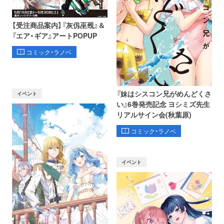
【受注商品案内】『灰仭巫覡』＆
『エア・ギア』アートPOPUP
コミック・ラノベ
『妹はシスコン兄がめんどくさ
イベント
い』6巻発売記念 ヨシミズ先生
リアルサイン会(秋葉原)
コミック・ラノベ
イベント