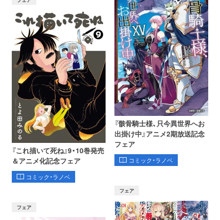
『骸骨騎士様、只今異世界へお
出掛け中』アニメ2期放送記念
フェア
『これ描いて死ね』9・10巻発売
コミック・ラノベ
＆アニメ化記念フェア
コミック・ラノベ
フェア
フェア