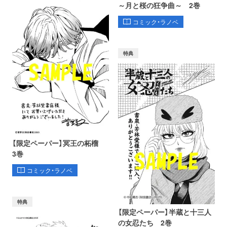
～月と桜の狂争曲～ 2巻
コミック・ラノベ
特典
【限定ペーパー】冥王の柘榴
3巻
コミック・ラノベ
特典
【限定ペーパー】半蔵と十三人
の女忍たち 2巻