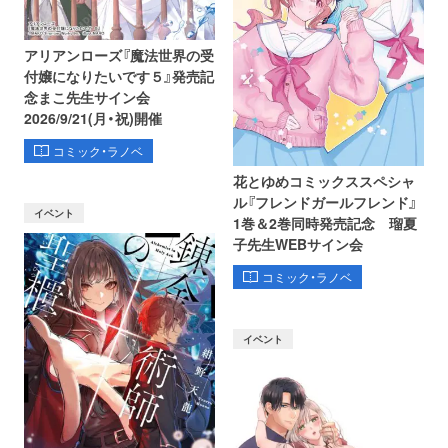
アリアンローズ『魔法世界の受
付嬢になりたいです５』発売記
念まこ先生サイン会
2026/9/21(月・祝)開催
コミック・ラノベ
花とゆめコミックススペシャ
ル『フレンドガールフレンド』
イベント
1巻＆2巻同時発売記念 瑠夏
子先生WEBサイン会
コミック・ラノベ
イベント