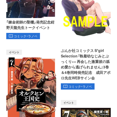
「錬金術師の聖櫃」発売記念紺
野天龍先生トークイベント
コミック・ラノベ
ぶんか社コミックス S*girl
イベント
Selection『執着幼なじみとぷ
っくり×× 再会した激重彼の舐
め愛から逃げられません』3巻
＆4巻同時発売記念 成田アポ
ロ先生WEBサイン会
コミック・ラノベ
イベント