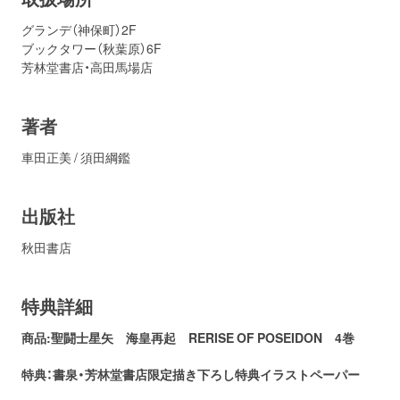
グランデ（神保町）2F
ブックタワー（秋葉原）6F
芳林堂書店・高田馬場店
著者
車田正美 / 須田綱鑑
出版社
秋田書店
特典詳細
商品:聖闘士星矢 海皇再起 RERISE OF POSEIDON 4巻
特典：書泉・芳林堂書店
限定描き下ろし特典イラストペーパー