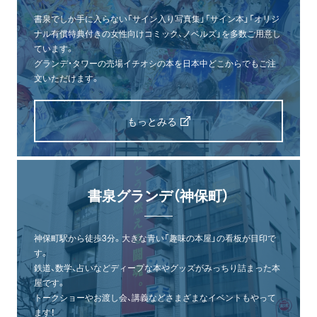
書泉でしか手に入らない「サイン入り写真集」「サイン本」「オリジ
ナル有償特典付きの女性向けコミック、ノベルズ」を多数ご用意し
ています。
グランデ・タワーの売場イチオシの本を日本中どこからでもご注
文いただけます。
もっとみる
書泉グランデ（神保町）
神保町駅から徒歩3分。大きな青い「趣味の本屋」の看板が目印で
す。
鉄道、数学、占いなどディープな本やグッズがみっちり詰まった本
屋です。
トークショーやお渡し会、講義などさまざまなイベントもやって
ます！