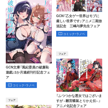
GCN『乙女ゲー世界はモブに
厳しい世界です』アニメ二期放
送記念 三嶋与夢先生フェア
コミック・ラノベ
フェア
GCN文庫『風紀委員の破廉恥
遊戯』2か月連続刊行記念フェ
ア
コミック・ラノベ
『ふつつかな悪女ではございま
フェア
すが ~雛宮蝶鼠とりかえ伝~ 』
アニメ化記念フェア