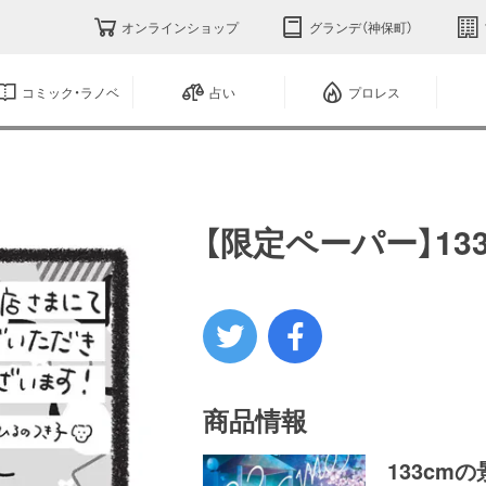
オンラインショップ
グランデ（神保町）
コミック・ラノベ
占い
プロレス
【限定ペーパー】13
商品情報
133cm