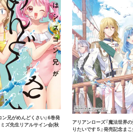
コン兄がめんどくさい』6巻発
アリアンローズ『魔法世界の
シミズ先生リアルサイン会(秋
りたいです５』発売記念まこ