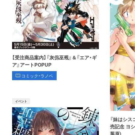
【受注商品案内】『灰仭巫覡』＆『エア・ギ
ア』アートPOPUP
コミック・ラノベ
イベント
『妹はシス
売記念 ヨ
葉原)