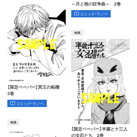
～月と桜の狂争曲～ 2巻
コミック・ラノベ
特典
【限定ペーパー】冥王の柘榴
3巻
コミック・ラノベ
特典
【限定ペーパー】半蔵と十三人
の女忍たち 2巻