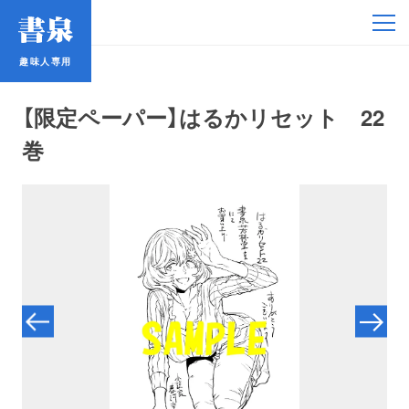
趣味人専用
趣味人専用
【限定ペーパー】はるかリセット 22
巻
アイドル
鉄道・バス
コミック・ラノベ
占い