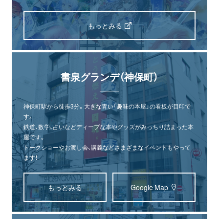
もっとみる
書泉グランデ（神保町）
神保町駅から徒歩3分。大きな青い「趣味の本屋」の看板が目印で
す。
鉄道、数学、占いなどディープな本やグッズがみっちり詰まった本
屋です。
トークショーやお渡し会、講義などさまざまなイベントもやって
ます！
もっとみる
Google Map