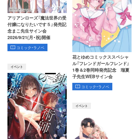
アリアンローズ『魔法世界の受
付嬢になりたいです５』発売記
念まこ先生サイン会
2026/9/21(月・祝)開催
コミック・ラノベ
花とゆめコミックススペシャ
ル『フレンドガールフレンド』
イベント
1巻＆2巻同時発売記念 瑠夏
子先生WEBサイン会
コミック・ラノベ
イベント