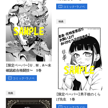
コミック・ラノベ
特典
【限定ペーパー】U．M．A〜未
確認総合格闘技〜 5巻
コミック・ラノベ
特典
【限定ペーパー】男子校のくら
げ先生 1巻
コミック・ラノベ