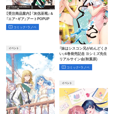
【受注商品案内】『灰仭巫覡』＆
『エア・ギア』アートPOPUP
コミック・ラノベ
『妹はシスコン兄がめんどくさ
イベント
い』6巻発売記念 ヨシミズ先生
リアルサイン会(秋葉原)
コミック・ラノベ
イベント