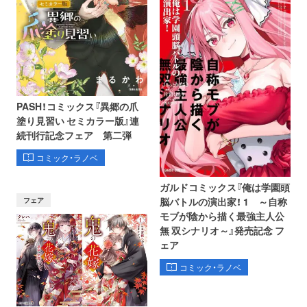
PASH！コミックス『異郷の爪
塗り見習い セミカラー版』連
続刊行記念フェア 第二弾
コミック・ラノベ
ガルドコミックス『俺は学園頭
フェア
脳バトルの演出家！ 1 ～自称
モブが陰から描く最強主人公
無 双シナリオ～』発売記念 フ
ェア
コミック・ラノベ