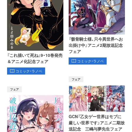
『骸骨騎士様、只今異世界へお
出掛け中』アニメ2期放送記念
フェア
『これ描いて死ね』9・10巻発売
コミック・ラノベ
＆アニメ化記念フェア
コミック・ラノベ
フェア
フェア
GCN『乙女ゲー世界はモブに
厳しい世界です』アニメ二期放
送記念 三嶋与夢先生フェア