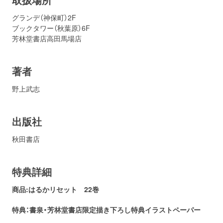
グランデ（神保町）2F
ブックタワー（秋葉原）6F
芳林堂書店高田馬場店
著者
野上武志
出版社
秋田書店
特典詳細
商品:はるかリセット
22
巻
特典：書泉・芳林堂書店
限定描き下ろし特典イラストペーパー