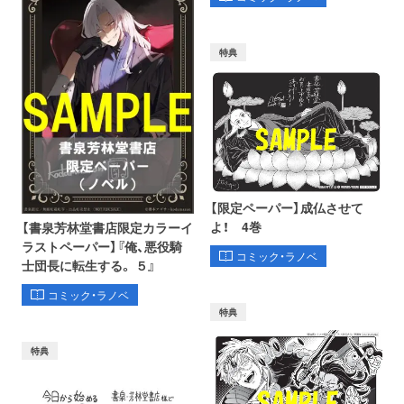
特典
【限定ペーパー】成仏させて
よ！ 4巻
【書泉芳林堂書店限定カラーイ
ラストペーパー】『俺、悪役騎
コミック・ラノベ
士団長に転生する。 ５』
コミック・ラノベ
特典
特典