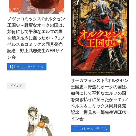
ノヴァコミックス『オルクセン
王国史～野蛮なオークの国は、
如何にして平和なエルフの国
を焼き払うに至ったか～ 7 』ノ
ベルス＆コミックス同月発売
記念 野上武志先生WEBサイ
ン会
コミック・ラノベ
サーガフォレスト『オルクセン
イベント
王国史～野蛮なオークの国は、
如何にして平和なエルフの国
を焼き払うに至ったか～ 7 』ノ
ベルス＆コミックス同月発売
記念 樽見京一郎先生WEBサ
イン会
コミック・ラノベ