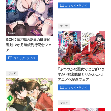
コミック・ラノベ
フェア
GCN文庫『風紀委員の破廉恥
遊戯』2か月連続刊行記念フェ
ア
コミック・ラノベ
『ふつつかな悪女ではございま
フェア
すが ~雛宮蝶鼠とりかえ伝~ 』
アニメ化記念フェア
コミック・ラノベ
フェア