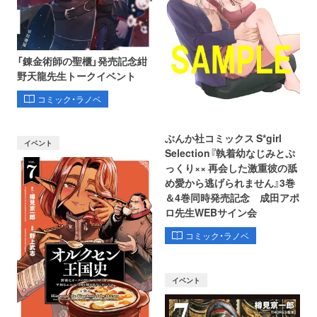
「錬金術師の聖櫃」発売記念紺
野天龍先生トークイベント
コミック・ラノベ
ぶんか社コミックス S*girl
イベント
Selection『執着幼なじみとぷ
っくり×× 再会した激重彼の舐
め愛から逃げられません』3巻
＆4巻同時発売記念 成田アポ
ロ先生WEBサイン会
コミック・ラノベ
イベント