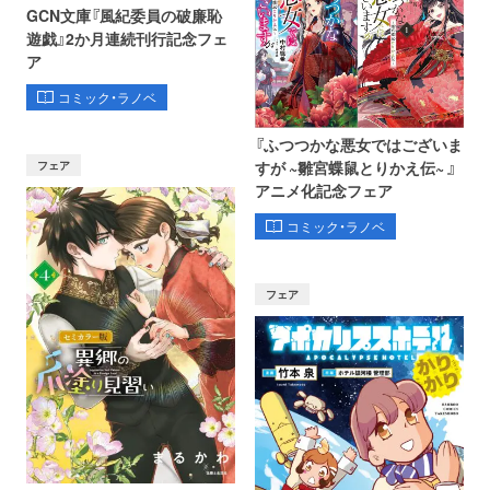
GCN文庫『風紀委員の破廉恥
遊戯』2か月連続刊行記念フェ
ア
コミック・ラノベ
『ふつつかな悪女ではございま
フェア
すが ~雛宮蝶鼠とりかえ伝~ 』
アニメ化記念フェア
コミック・ラノベ
フェア