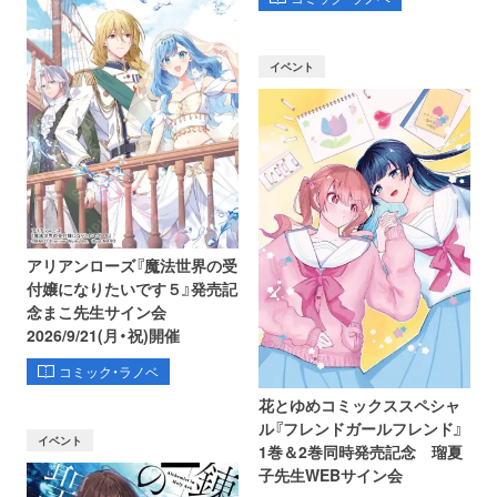
イベント
アリアンローズ『魔法世界の受
付嬢になりたいです５』発売記
念まこ先生サイン会
2026/9/21(月・祝)開催
コミック・ラノベ
花とゆめコミックススペシャ
ル『フレンドガールフレンド』
イベント
1巻＆2巻同時発売記念 瑠夏
子先生WEBサイン会