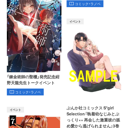
コミック・ラノベ
イベント
「錬金術師の聖櫃」発売記念紺
野天龍先生トークイベント
コミック・ラノベ
ぶんか社コミックス S*girl
イベント
Selection『執着幼なじみとぷ
っくり×× 再会した激重彼の舐
め愛から逃げられません』3巻