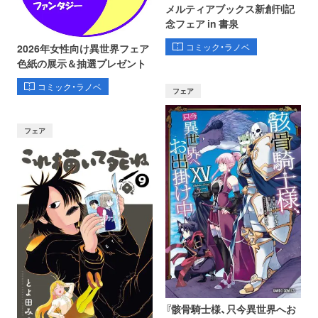
メルティアブックス新創刊記
念フェア in 書泉
コミック・ラノベ
2026年女性向け異世界フェア
色紙の展示＆抽選プレゼント
コミック・ラノベ
フェア
フェア
『骸骨騎士様、只今異世界へお