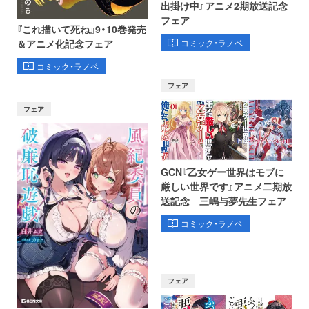
出掛け中』アニメ2期放送記念
フェア
『これ描いて死ね』9・10巻発売
コミック・ラノベ
＆アニメ化記念フェア
コミック・ラノベ
フェア
フェア
GCN『乙女ゲー世界はモブに
厳しい世界です』アニメ二期放
送記念 三嶋与夢先生フェア
コミック・ラノベ
フェア