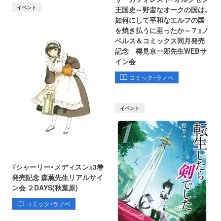
イベント
王国史～野蛮なオークの国は、
如何にして平和なエルフの国
を焼き払うに至ったか～ 7 』ノ
ベルス＆コミックス同月発売
記念 樽見京一郎先生WEBサ
イン会
コミック・ラノベ
イベント
『シャーリー・メディスン』3巻
発売記念 森薫先生リアルサイ
ン会 ２DAYS(秋葉原)
コミック・ラノベ