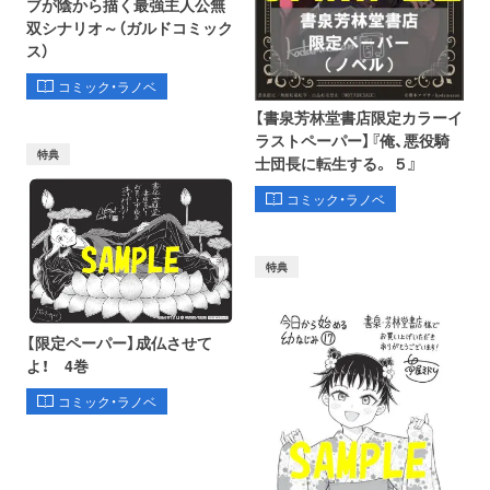
ブが陰から描く最強主人公無
双シナリオ～（ガルドコミック
ス）
コミック・ラノベ
【書泉芳林堂書店限定カラーイ
ラストペーパー】『俺、悪役騎
特典
士団長に転生する。 ５』
コミック・ラノベ
特典
【限定ペーパー】成仏させて
よ！ 4巻
コミック・ラノベ