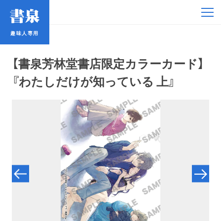
趣味人専用
趣味人専用
【書泉芳林堂書店限定カラーカード】
『わたしだけが知っている 上』
アイドル
鉄道・バス
コミック・ラノベ
占い