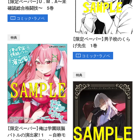
【限定ペーパー】U．M．A〜未
確認総合格闘技〜 5巻
コミック・ラノベ
特典
【限定ペーパー】男子校のくら
げ先生 1巻
コミック・ラノベ
特典
【限定ペーパー】俺は学園頭脳
バトルの演出家！ 1 ～自称モ