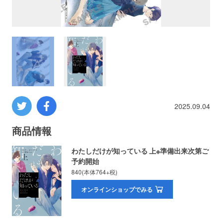
プロレス
数学
コンピューター
ミリタリー
2025.09.04
その他
商品情報
わたしだけが知っている 上※準備出来次第ご
予約開始
イベント
特典
840(本体764+税)
フェア
オンラインショップでみる
お知らせ
会社概要
プライバシーポリシー