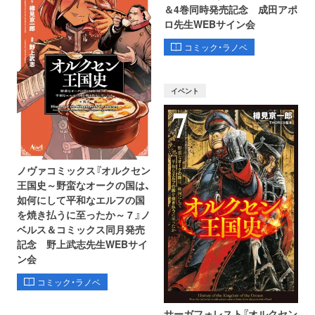
＆4巻同時発売記念 成田アポ
ロ先生WEBサイン会
コミック・ラノベ
イベント
ノヴァコミックス『オルクセン
王国史～野蛮なオークの国は、
如何にして平和なエルフの国
を焼き払うに至ったか～ 7 』ノ
ベルス＆コミックス同月発売
記念 野上武志先生WEBサイ
ン会
コミック・ラノベ
サーガフォレスト『オルクセン