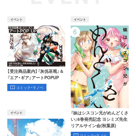
イベント
イベント
【受注商品案内】『灰仭巫覡』＆
『エア・ギア』アートPOPUP
コミック・ラノベ
『妹はシスコン兄がめんどくさ
イベント
い』6巻発売記念 ヨシミズ先生
リアルサイン会(秋葉原)
コミック・ラノベ