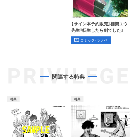
【サイン本予約販売】棚架ユウ
先生『転生したら剣でした』
コミック・ラノベ
PRIVILEGE
関連する特典
特典
特典