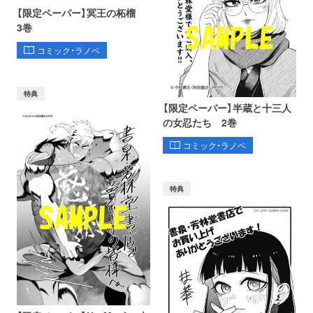
【限定ペーパー】冥王の柘榴
3巻
コミック・ラノベ
特典
【限定ペーパー】半蔵と十三人
の女忍たち 2巻
コミック・ラノベ
特典