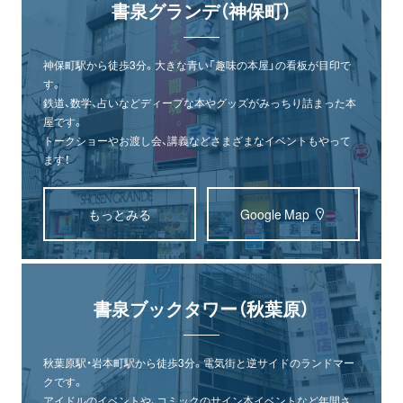
書泉グランデ（神保町）
神保町駅から徒歩3分。大きな青い「趣味の本屋」の看板が目印で
す。
鉄道、数学、占いなどディープな本やグッズがみっちり詰まった本
屋です。
トークショーやお渡し会、講義などさまざまなイベントもやって
ます！
もっとみる
Google Map
書泉ブックタワー（秋葉原）
秋葉原駅・岩本町駅から徒歩3分。電気街と逆サイドのランドマー
クです。
アイドルのイベントや、コミックのサイン本イベントなど年間さ