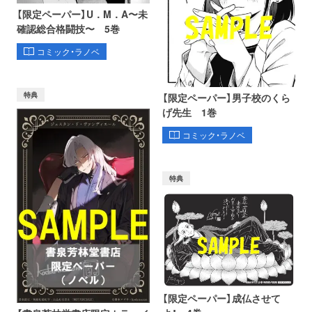
【限定ペーパー】U．M．A〜未
確認総合格闘技〜 5巻
コミック・ラノベ
特典
【限定ペーパー】男子校のくら
げ先生 1巻
コミック・ラノベ
特典
【限定ペーパー】成仏させて