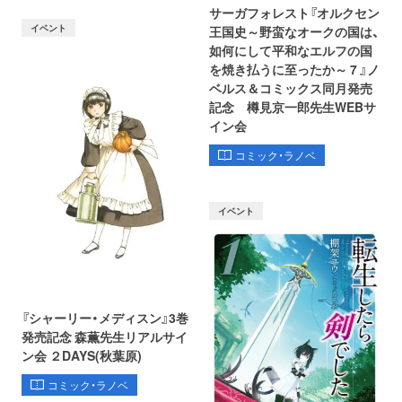
サーガフォレスト『オルクセン
イベント
王国史～野蛮なオークの国は、
如何にして平和なエルフの国
を焼き払うに至ったか～ 7 』ノ
ベルス＆コミックス同月発売
記念 樽見京一郎先生WEBサ
イン会
コミック・ラノベ
イベント
『シャーリー・メディスン』3巻
発売記念 森薫先生リアルサイ
ン会 ２DAYS(秋葉原)
コミック・ラノベ