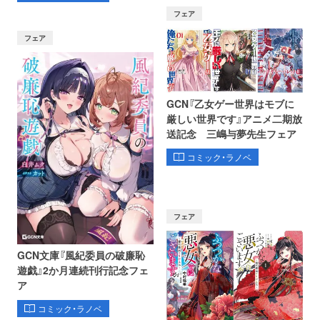
フェア
フェア
GCN『乙女ゲー世界はモブに
厳しい世界です』アニメ二期放
送記念 三嶋与夢先生フェア
コミック・ラノベ
フェア
GCN文庫『風紀委員の破廉恥
遊戯』2か月連続刊行記念フェ
ア
コミック・ラノベ