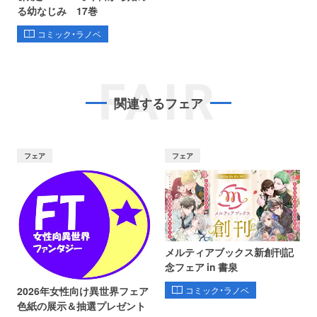
る幼なじみ 17巻
コミック・ラノベ
FAIR
関連するフェア
フェア
フェア
メルティアブックス新創刊記
念フェア in 書泉
コミック・ラノベ
2026年女性向け異世界フェア
色紙の展示＆抽選プレゼント