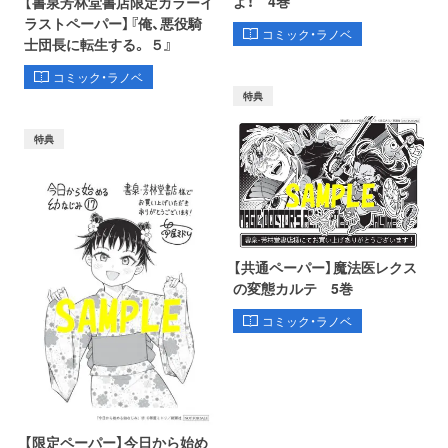
よ！ 4巻
【書泉芳林堂書店限定カラーイ
ラストペーパー】『俺、悪役騎
コミック・ラノベ
士団長に転生する。 ５』
コミック・ラノベ
特典
特典
【共通ペーパー】魔法医レクス
の変態カルテ 5巻
コミック・ラノベ
【限定ペーパー】今日から始め