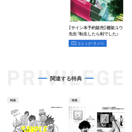
【サイン本予約販売】棚架ユウ
先生『転生したら剣でした』
コミック・ラノベ
PRIVILEGE
関連する特典
特典
特典