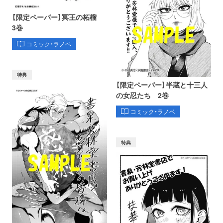
【限定ペーパー】冥王の柘榴
3巻
コミック・ラノベ
特典
【限定ペーパー】半蔵と十三人
の女忍たち 2巻
コミック・ラノベ
特典