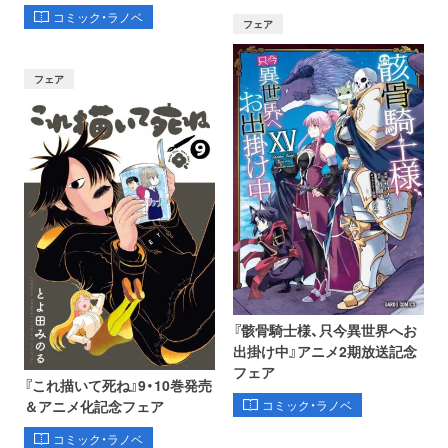
コミック・ラノベ
フェア
フェア
『骸骨騎士様、只今異世界へお
出掛け中』アニメ2期放送記念
フェア
『これ描いて死ね』9・10巻発売
コミック・ラノベ
＆アニメ化記念フェア
コミック・ラノベ