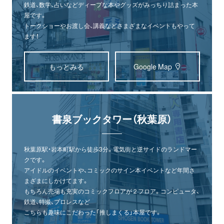
鉄道、数学、占いなどディープな本やグッズがみっちり詰まった本
屋です。
トークショーやお渡し会、講義などさまざまなイベントもやって
ます！
もっとみる
Google Map
書泉ブックタワー（秋葉原）
秋葉原駅・岩本町駅から徒歩3分。電気街と逆サイドのランドマー
クです。
アイドルのイベントや、コミックのサイン本イベントなど年間さ
まざまにしかけてます。
もちろん売場も充実のコミックフロアが２フロア。コンピュータ、
鉄道、特撮、プロレスなど
こちらも趣味にこだわった「推しまくる」本屋です。