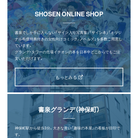
SHOSEN ONLINE SHOP
書泉でしか手に入らない「サイン入り写真集」「サイン本」「オリジ
ナル有償特典付きの女性向けコミック、ノベルズ」を多数ご用意し
ています。
グランデ・タワーの売場イチオシの本を日本中どこからでもご注
文いただけます。
もっとみる
書泉グランデ（神保町）
神保町駅から徒歩3分。大きな青い「趣味の本屋」の看板が目印で
す。