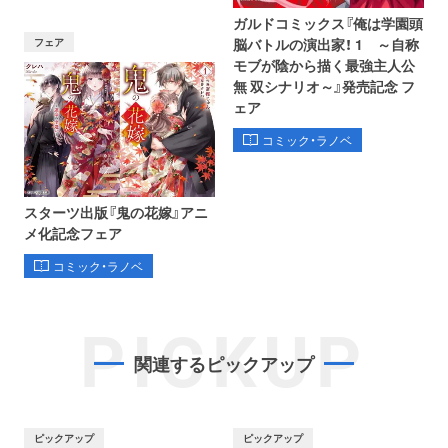
ガルドコミックス『俺は学園頭
フェア
脳バトルの演出家！ 1 ～自称
モブが陰から描く最強主人公
無 双シナリオ～』発売記念 フ
ェア
コミック・ラノベ
スターツ出版『鬼の花嫁』アニ
メ化記念フェア
コミック・ラノベ
PICKUP
関連するピックアップ
ピックアップ
ピックアップ