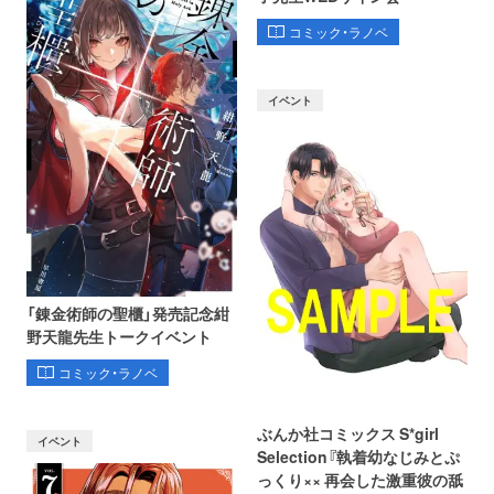
コミック・ラノベ
イベント
「錬金術師の聖櫃」発売記念紺
野天龍先生トークイベント
コミック・ラノベ
ぶんか社コミックス S*girl
イベント
Selection『執着幼なじみとぷ
っくり×× 再会した激重彼の舐