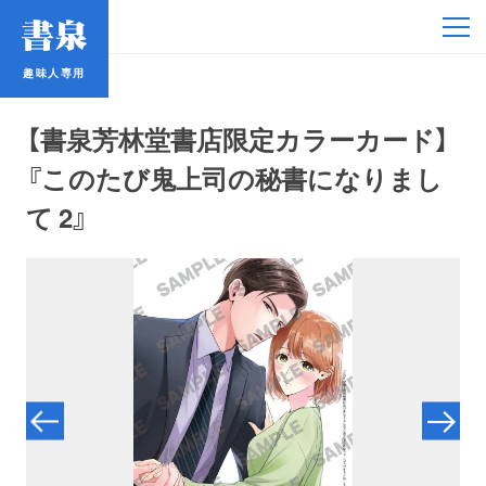
趣味人専用
趣味人専用
【書泉芳林堂書店限定カラーカード】
『このたび鬼上司の秘書になりまし
て 2』
アイドル
鉄道・バス
コミック・ラノベ
占い