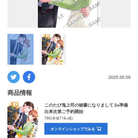
プロレス
数学
コンピューター
ミリタリー
2025.05.09
その他
商品情報
イベント
特典
このたび鬼上司の秘書になりまして 2※準備
出来次第ご予約開始
フェア
お知らせ
790(本体718+税)
オンラインショップでみる
会社概要
プライバシーポリシー