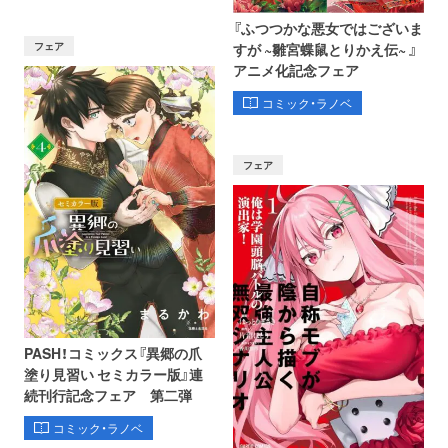
『ふつつかな悪女ではございま
フェア
すが ~雛宮蝶鼠とりかえ伝~ 』
アニメ化記念フェア
コミック・ラノベ
フェア
PASH！コミックス『異郷の爪
塗り見習い セミカラー版』連
続刊行記念フェア 第二弾
コミック・ラノベ