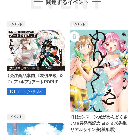
EVENT
関連するイベント
イベント
イベント
【受注商品案内】『灰仭巫覡』＆
『エア・ギア』アートPOPUP
コミック・ラノベ
『妹はシスコン兄がめんどくさ
イベント
い』6巻発売記念 ヨシミズ先生
リアルサイン会(秋葉原)