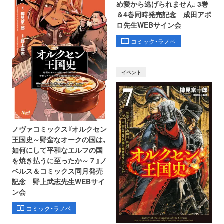
め愛から逃げられません』3巻
＆4巻同時発売記念 成田アポ
ロ先生WEBサイン会
コミック・ラノベ
イベント
ノヴァコミックス『オルクセン
王国史～野蛮なオークの国は、
如何にして平和なエルフの国
を焼き払うに至ったか～ 7 』ノ
ベルス＆コミックス同月発売
記念 野上武志先生WEBサイ
ン会
コミック・ラノベ