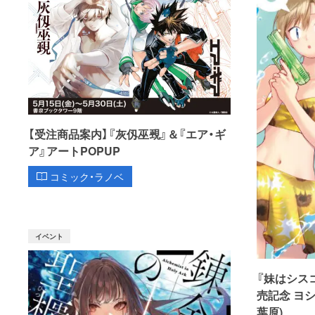
【受注商品案内】『灰仭巫覡』＆『エア・ギ
ア』アートPOPUP
コミック・ラノベ
イベント
『妹はシス
売記念 ヨ
葉原)