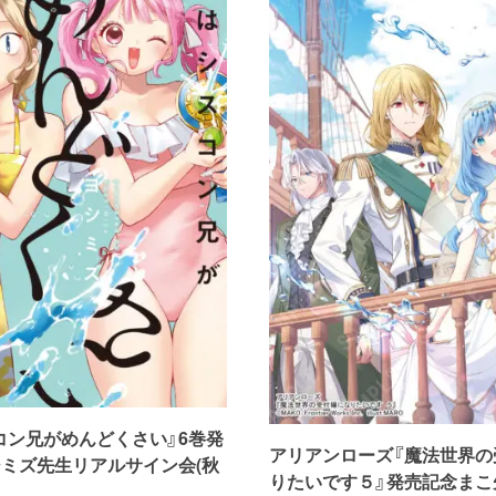
コン兄がめんどくさい』6巻発
アリアンローズ『魔法世界の
シミズ先生リアルサイン会(秋
りたいです５』発売記念まこ