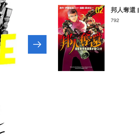
邦人奪還
792