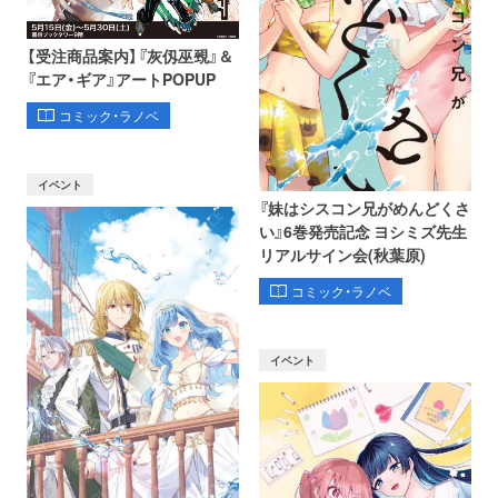
【受注商品案内】『灰仭巫覡』＆
『エア・ギア』アートPOPUP
コミック・ラノベ
イベント
『妹はシスコン兄がめんどくさ
い』6巻発売記念 ヨシミズ先生
リアルサイン会(秋葉原)
コミック・ラノベ
イベント