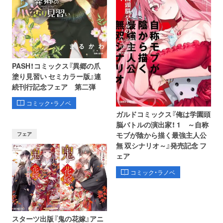
PASH！コミックス『異郷の爪
塗り見習い セミカラー版』連
続刊行記念フェア 第二弾
コミック・ラノベ
ガルドコミックス『俺は学園頭
脳バトルの演出家！ 1 ～自称
フェア
モブが陰から描く最強主人公
無 双シナリオ～』発売記念 フ
ェア
コミック・ラノベ
スターツ出版『鬼の花嫁』アニ