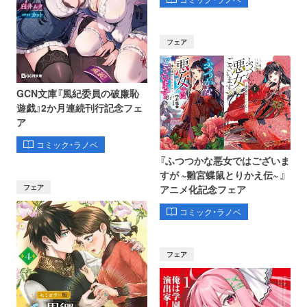
フェア
GCN文庫『風紀委員の破廉恥
遊戯』2か月連続刊行記念フェ
ア
コミック・ラノベ
『ふつつかな悪女ではございま
すが ~雛宮蝶鼠とりかえ伝~ 』
フェア
アニメ化記念フェア
コミック・ラノベ
フェア