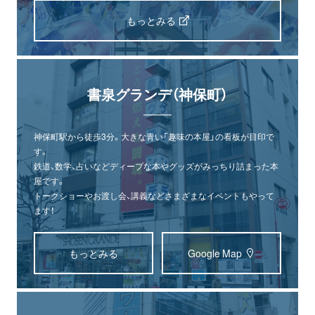
もっとみる
書泉グランデ（神保町）
神保町駅から徒歩3分。大きな青い「趣味の本屋」の看板が目印で
す。
鉄道、数学、占いなどディープな本やグッズがみっちり詰まった本
屋です。
トークショーやお渡し会、講義などさまざまなイベントもやって
ます！
もっとみる
Google Map