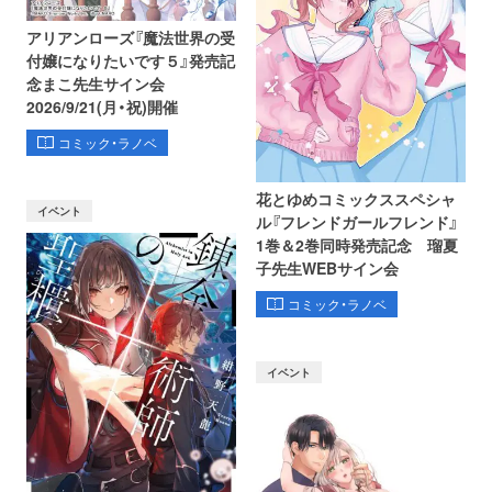
アリアンローズ『魔法世界の受
付嬢になりたいです５』発売記
念まこ先生サイン会
2026/9/21(月・祝)開催
コミック・ラノベ
花とゆめコミックススペシャ
イベント
ル『フレンドガールフレンド』
1巻＆2巻同時発売記念 瑠夏
子先生WEBサイン会
コミック・ラノベ
イベント