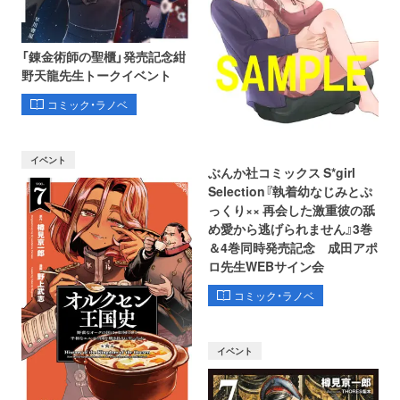
「錬金術師の聖櫃」発売記念紺
野天龍先生トークイベント
コミック・ラノベ
イベント
ぶんか社コミックス S*girl
Selection『執着幼なじみとぷ
っくり×× 再会した激重彼の舐
め愛から逃げられません』3巻
＆4巻同時発売記念 成田アポ
ロ先生WEBサイン会
コミック・ラノベ
イベント