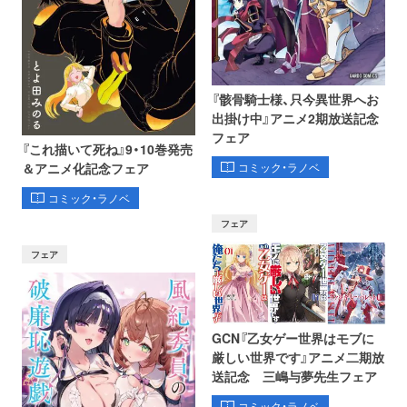
『骸骨騎士様、只今異世界へお
出掛け中』アニメ2期放送記念
フェア
『これ描いて死ね』9・10巻発売
コミック・ラノベ
＆アニメ化記念フェア
コミック・ラノベ
フェア
フェア
GCN『乙女ゲー世界はモブに
厳しい世界です』アニメ二期放
送記念 三嶋与夢先生フェア
コミック・ラノベ