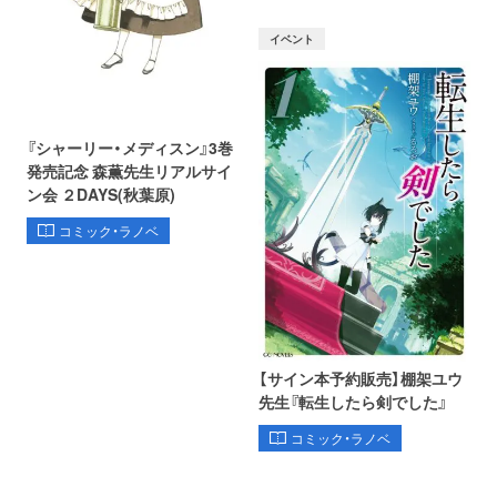
イベント
『シャーリー・メディスン』3巻
発売記念 森薫先生リアルサイ
ン会 ２DAYS(秋葉原)
コミック・ラノベ
【サイン本予約販売】棚架ユウ
先生『転生したら剣でした』
コミック・ラノベ