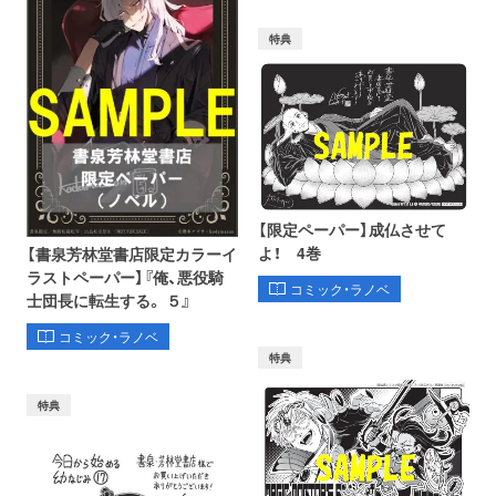
特典
【限定ペーパー】成仏させて
よ！ 4巻
【書泉芳林堂書店限定カラーイ
ラストペーパー】『俺、悪役騎
コミック・ラノベ
士団長に転生する。 ５』
コミック・ラノベ
特典
特典