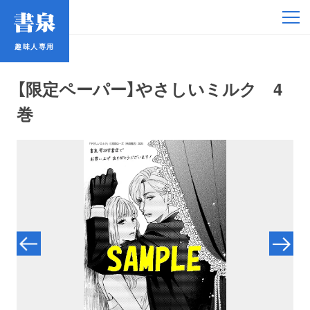
趣味人専用
趣味人専用
【限定ペーパー】やさしいミルク 4
巻
アイドル
鉄道・バス
コミック・ラノベ
占い