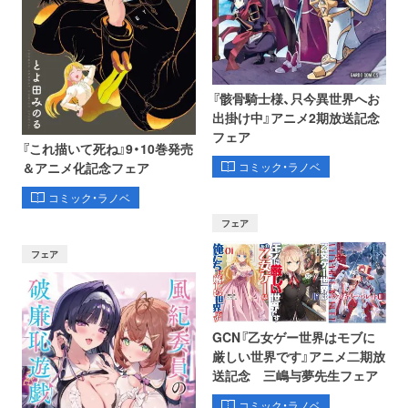
『骸骨騎士様、只今異世界へお
出掛け中』アニメ2期放送記念
フェア
『これ描いて死ね』9・10巻発売
コミック・ラノベ
＆アニメ化記念フェア
コミック・ラノベ
フェア
フェア
GCN『乙女ゲー世界はモブに
厳しい世界です』アニメ二期放
送記念 三嶋与夢先生フェア
コミック・ラノベ