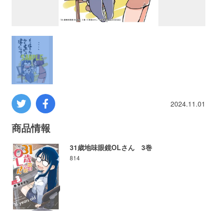
プロレス
数学
コンピューター
ミリタリー
2024.11.01
その他
商品情報
31歳地味眼鏡OLさん 3巻
814
イベント
特典
フェア
お知らせ
会社概要
プライバシーポリシー