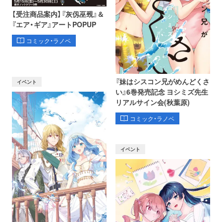
【受注商品案内】『灰仭巫覡』＆
『エア・ギア』アートPOPUP
コミック・ラノベ
『妹はシスコン兄がめんどくさ
イベント
い』6巻発売記念 ヨシミズ先生
リアルサイン会(秋葉原)
コミック・ラノベ
イベント