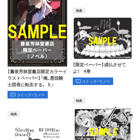
特典
【限定ペーパー】成仏させて
よ！ 4巻
【書泉芳林堂書店限定カラーイ
ラストペーパー】『俺、悪役騎
コミック・ラノベ
士団長に転生する。 ５』
コミック・ラノベ
特典
特典