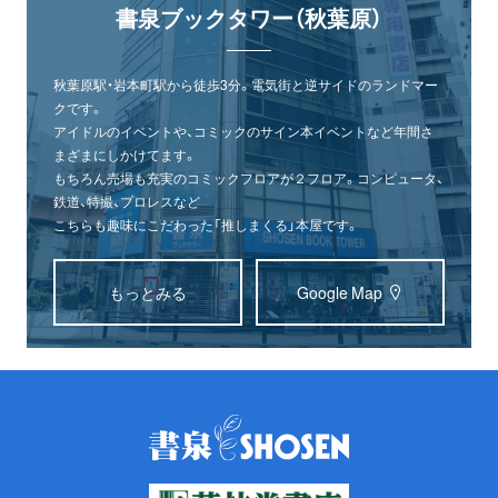
書泉ブックタワー（秋葉原）
秋葉原駅・岩本町駅から徒歩3分。電気街と逆サイドのランドマー
クです。
アイドルのイベントや、コミックのサイン本イベントなど年間さ
まざまにしかけてます。
もちろん売場も充実のコミックフロアが２フロア。コンピュータ、
鉄道、特撮、プロレスなど
こちらも趣味にこだわった「推しまくる」本屋です。
もっとみる
Google Map