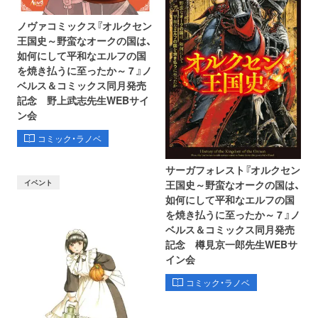
ノヴァコミックス『オルクセン
王国史～野蛮なオークの国は、
如何にして平和なエルフの国
を焼き払うに至ったか～ 7 』ノ
ベルス＆コミックス同月発売
記念 野上武志先生WEBサイ
ン会
コミック・ラノベ
サーガフォレスト『オルクセン
イベント
王国史～野蛮なオークの国は、
如何にして平和なエルフの国
を焼き払うに至ったか～ 7 』ノ
ベルス＆コミックス同月発売
記念 樽見京一郎先生WEBサ
イン会
コミック・ラノベ