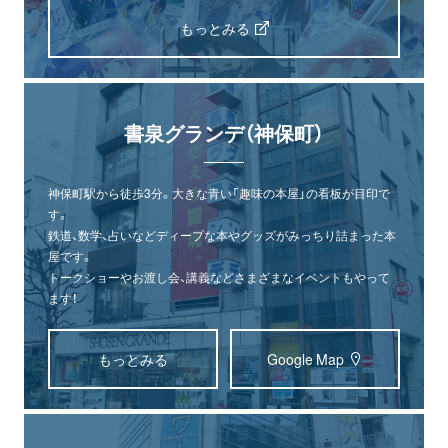
もっとみる
書泉グランデ（神保町）
神保町駅から徒歩3分。大きな青い「趣味の本屋」の看板が目印で
す。
鉄道、数学、占いなどディープな本やグッズがみっちり詰まった本
屋です。
トークショーやお渡し会、講義などさまざまなイベントもやって
ます！
もっとみる
Google Map