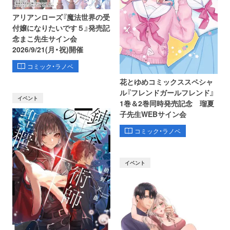
アリアンローズ『魔法世界の受
付嬢になりたいです５』発売記
念まこ先生サイン会
2026/9/21(月・祝)開催
コミック・ラノベ
花とゆめコミックススペシャ
ル『フレンドガールフレンド』
イベント
1巻＆2巻同時発売記念 瑠夏
子先生WEBサイン会
コミック・ラノベ
イベント