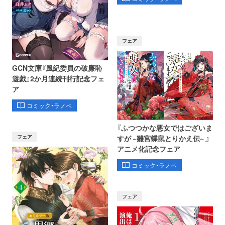
フェア
GCN文庫『風紀委員の破廉恥
遊戯』2か月連続刊行記念フェ
ア
コミック・ラノベ
『ふつつかな悪女ではございま
フェア
すが ~雛宮蝶鼠とりかえ伝~ 』
アニメ化記念フェア
コミック・ラノベ
フェア