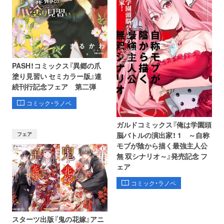
PASH！コミックス『異郷の爪
塗り見習い セミカラー版』連
続刊行記念フェア 第二弾
コミック・ラノベ
ガルドコミックス『俺は学園頭
フェア
脳バトルの演出家！ 1 ～自称
モブが陰から描く最強主人公
無 双シナリオ～』発売記念 フ
ェア
コミック・ラノベ
スターツ出版『鬼の花嫁』アニ