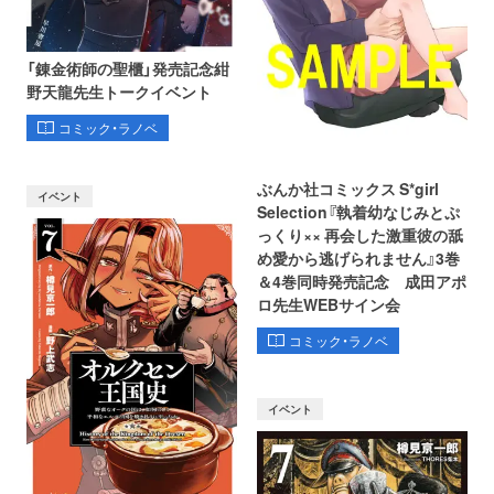
「錬金術師の聖櫃」発売記念紺
野天龍先生トークイベント
コミック・ラノベ
ぶんか社コミックス S*girl
イベント
Selection『執着幼なじみとぷ
っくり×× 再会した激重彼の舐
め愛から逃げられません』3巻
＆4巻同時発売記念 成田アポ
ロ先生WEBサイン会
コミック・ラノベ
イベント