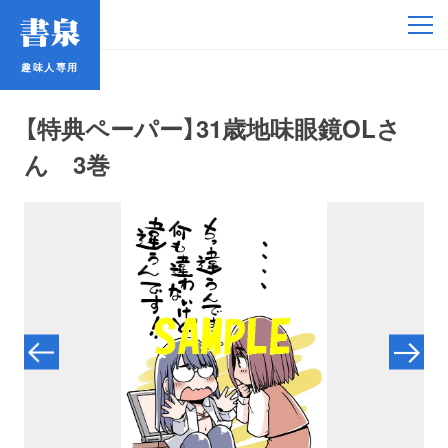
趣味人専用
趣味人専用
【特典ペーパー】31歳地味眼鏡OLさ
ん 3巻
アイドル
鉄道・バス
コミック・ラノベ
占い