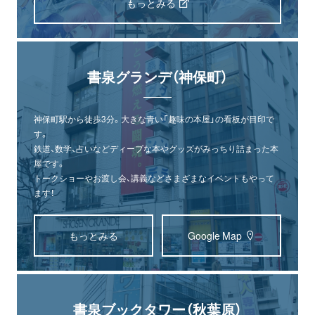
もっとみる
書泉グランデ（神保町）
神保町駅から徒歩3分。大きな青い「趣味の本屋」の看板が目印で
す。
鉄道、数学、占いなどディープな本やグッズがみっちり詰まった本
屋です。
トークショーやお渡し会、講義などさまざまなイベントもやって
ます！
もっとみる
Google Map
書泉ブックタワー（秋葉原）