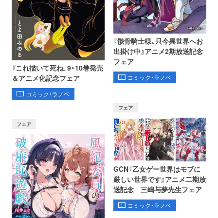
『骸骨騎士様、只今異世界へお
出掛け中』アニメ2期放送記念
フェア
『これ描いて死ね』9・10巻発売
コミック・ラノベ
＆アニメ化記念フェア
コミック・ラノベ
フェア
フェア
GCN『乙女ゲー世界はモブに
厳しい世界です』アニメ二期放
送記念 三嶋与夢先生フェア
コミック・ラノベ