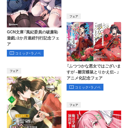
フェア
GCN文庫『風紀委員の破廉恥
遊戯』2か月連続刊行記念フェ
ア
コミック・ラノベ
『ふつつかな悪女ではございま
フェア
すが ~雛宮蝶鼠とりかえ伝~ 』
アニメ化記念フェア
コミック・ラノベ
フェア