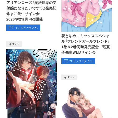
アリアンローズ『魔法世界の受
付嬢になりたいです５』発売記
念まこ先生サイン会
2026/9/21(月・祝)開催
コミック・ラノベ
花とゆめコミックススペシャ
ル『フレンドガールフレンド』
イベント
1巻＆2巻同時発売記念 瑠夏
子先生WEBサイン会
コミック・ラノベ
イベント