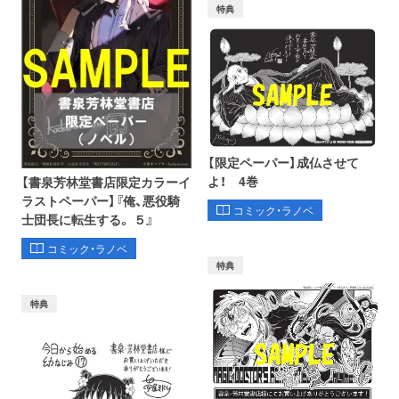
特典
【限定ペーパー】成仏させて
よ！ 4巻
【書泉芳林堂書店限定カラーイ
ラストペーパー】『俺、悪役騎
コミック・ラノベ
士団長に転生する。 ５』
コミック・ラノベ
特典
特典