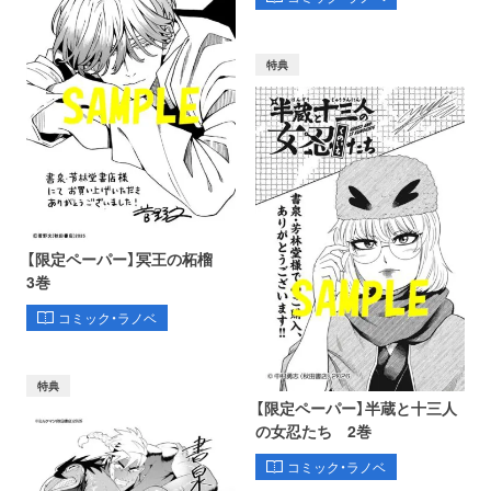
特典
【限定ペーパー】冥王の柘榴
3巻
コミック・ラノベ
特典
【限定ペーパー】半蔵と十三人
の女忍たち 2巻
コミック・ラノベ