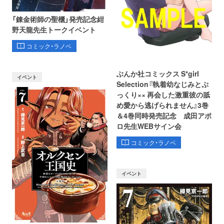
「錬金術師の聖櫃」発売記念紺
野天龍先生トークイベント
コミック・ラノベ
ぶんか社コミックス S*girl
イベント
Selection『執着幼なじみとぷ
っくり×× 再会した激重彼の舐
め愛から逃げられません』3巻
＆4巻同時発売記念 成田アポ
ロ先生WEBサイン会
コミック・ラノベ
イベント