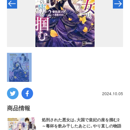
プロレス
数学
コンピューター
ミリタリー
その他
2024.10.05
イベント
特典
商品情報
フェア
お知らせ
処刑された悪女は、大国で皇妃の座を掴む2
～毒杯を飲み干したあとに、やり直しの物語
会社概要
プライバシーポリシー