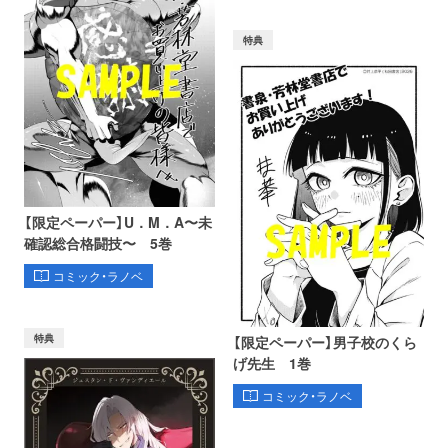
特典
【限定ペーパー】U．M．A〜未
確認総合格闘技〜 5巻
コミック・ラノベ
特典
【限定ペーパー】男子校のくら
げ先生 1巻
コミック・ラノベ