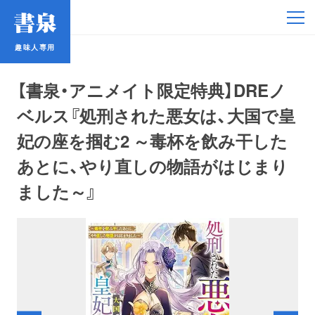
趣味人専用
趣味人専用
【書泉・アニメイト限定特典】DREノ
ベルス『処刑された悪女は、大国で皇
妃の座を掴む2 ～毒杯を飲み干した
あとに、やり直しの物語がはじまり
アイドル
ました～』
鉄道・バス
コミック・ラノベ
占い