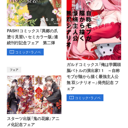
PASH！コミックス『異郷の爪
塗り見習い セミカラー版』連
続刊行記念フェア 第二弾
コミック・ラノベ
ガルドコミックス『俺は学園頭
フェア
脳バトルの演出家！ 1 ～自称
モブが陰から描く最強主人公
無 双シナリオ～』発売記念 フ
ェア
コミック・ラノベ
スターツ出版『鬼の花嫁』アニ
メ化記念フェア