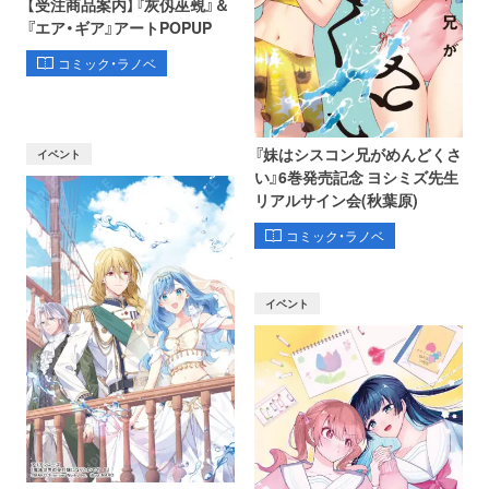
【受注商品案内】『灰仭巫覡』＆
『エア・ギア』アートPOPUP
コミック・ラノベ
『妹はシスコン兄がめんどくさ
イベント
い』6巻発売記念 ヨシミズ先生
リアルサイン会(秋葉原)
コミック・ラノベ
イベント