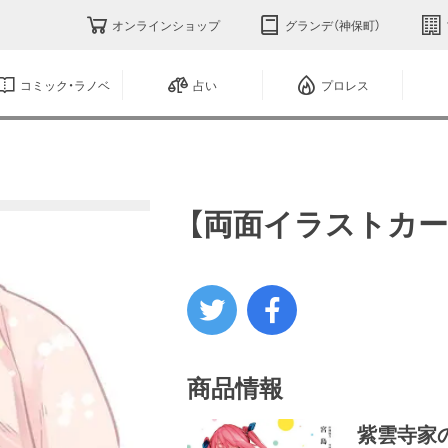
オンラインショップ
グランデ（神保町）
コミック・ラノベ
占い
プロレス
【両面イラストカー
商品情報
紫雲寺家