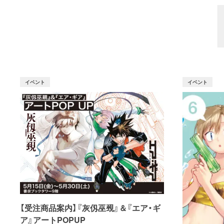
イベント
イベント
【受注商品案内】『灰仭巫覡』＆『エア・ギ
ア』アートPOPUP