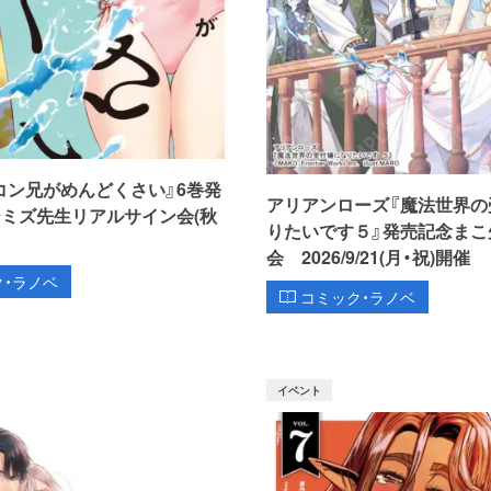
コン兄がめんどくさい』6巻発
アリアンローズ『魔法世界の
シミズ先生リアルサイン会(秋
りたいです５』発売記念まこ
会 2026/9/21(月・祝)開催
ク・ラノベ
コミック・ラノベ
イベント