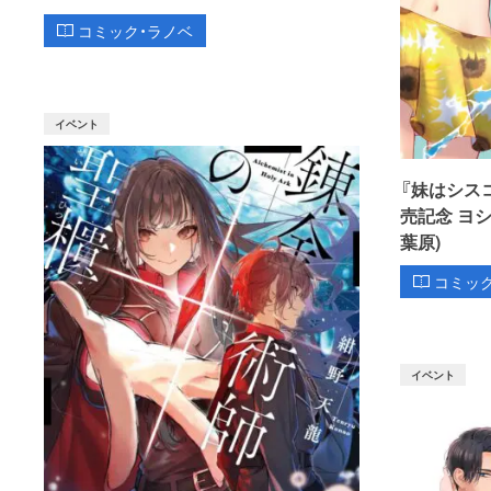
コミック・ラノベ
イベント
『妹はシス
売記念 ヨ
葉原)
コミッ
イベント