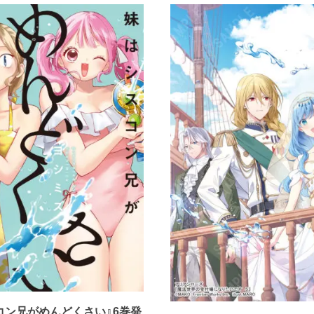
コン兄がめんどくさい』6巻発