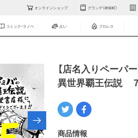
オンラインショップ
グランデ（神保町）
コミック・ラノベ
占い
プロレス
【店名入りペーパー
異世界覇王伝説 
商品情報