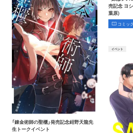
売記念 ヨ
葉原)
コミッ
イベント
「錬金術師の聖櫃」発売記念紺野天龍先
生トークイベント