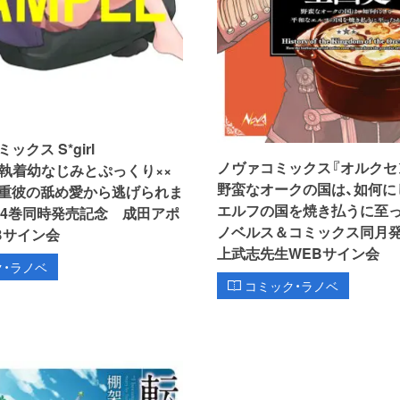
クス S*girl
ノヴァコミックス『オルクセ
ion『執着幼なじみとぷっくり××
野蛮なオークの国は、如何に
重彼の舐め愛から逃げられま
エルフの国を焼き払うに至った
＆4巻同時発売記念 成田アポ
ノベルス＆コミックス同月
Bサイン会
上武志先生WEBサイン会
ク・ラノベ
コミック・ラノベ