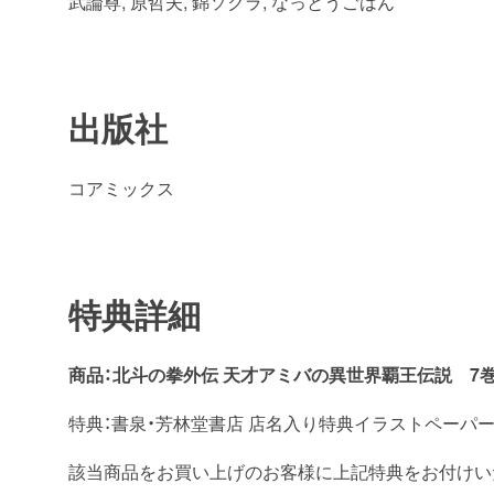
武論尊
,
原哲夫
,
錦ソクラ
,
なっとうごはん
出版社
コアミックス
特典詳細
商品：北斗の拳外伝 天才アミバの異世界覇王伝説 7
特典：書泉・芳林堂書店 店名入り特典イラストペーパ
該当商品をお買い上げのお客様に上記特典をお付けい