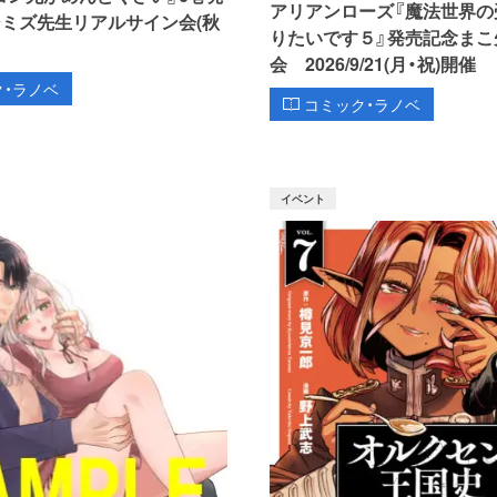
アリアンローズ『魔法世界の
シミズ先生リアルサイン会(秋
りたいです５』発売記念まこ
会 2026/9/21(月・祝)開催
ク・ラノベ
コミック・ラノベ
イベント