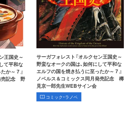
サーガフォレスト『オルクセン王国史～
ン王国史～
野蛮なオークの国は、如何にして平和な
して平和な
エルフの国を焼き払うに至ったか～ 7 』
か～ 7 』
ノベルス＆コミックス同月発売記念 樽
発売記念 野
見京一郎先生WEBサイン会
コミック・ラノベ