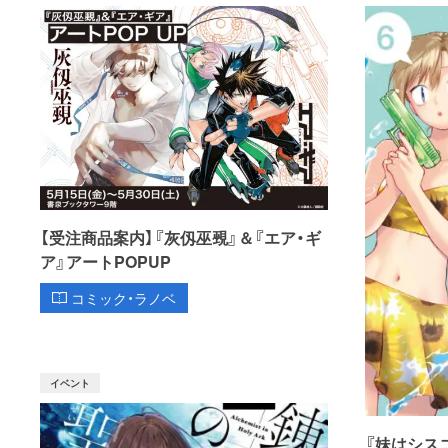
【受注商品案内】『灰仭巫覡』＆『エア・ギ
ア』アートPOPUP
コミック・ラノベ
イベント
『妹はシス