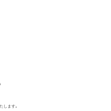
巻
ー
たします。