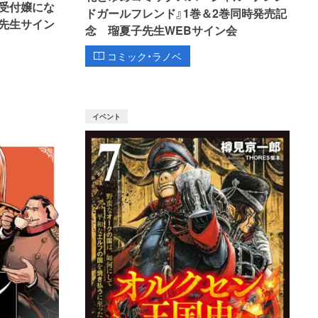
受付嬢にな
ドガールフレンド』1巻＆2巻同時発売記
先生サイン
念 瑠夏子先生WEBサイン会
コミック・ラノベ
イベント