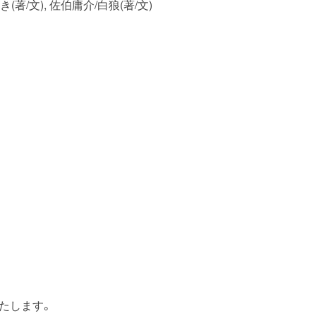
著/文), 佐伯庸介/白狼(著/文)
たします。