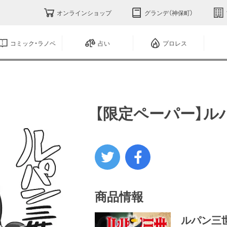
オンラインショップ
グランデ（神保町）
コミック・ラノベ
占い
プロレス
【限定ペーパー】ル
商品情報
ルパン三世