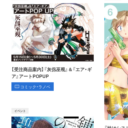
【受注商品案内】『灰仭巫覡』＆『エア・ギ
ア』アートPOPUP
コミック・ラノベ
イベント
『妹はシス