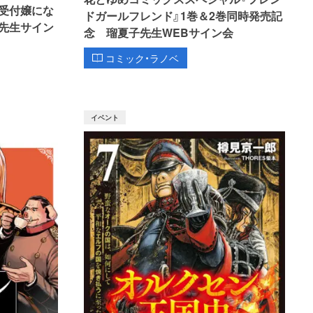
受付嬢にな
ドガールフレンド』1巻＆2巻同時発売記
先生サイン
念 瑠夏子先生WEBサイン会
コミック・ラノベ
イベント