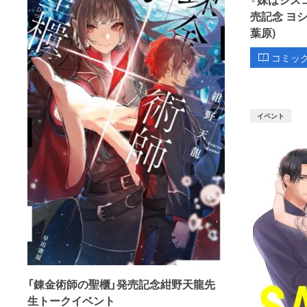
売記念 ヨ
葉原)
コミッ
イベント
「錬金術師の聖櫃」発売記念紺野天龍先
生トークイベント