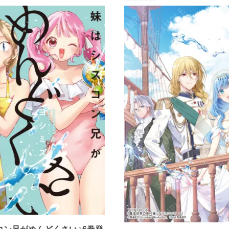
コン兄がめんどくさい』6巻発