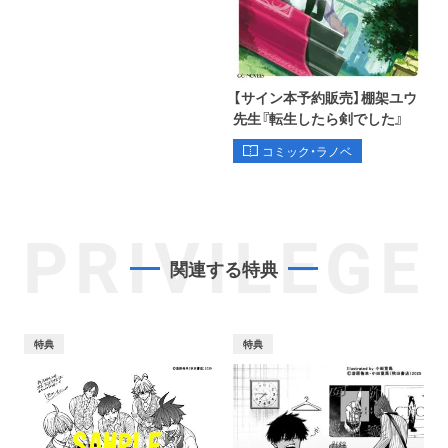
【サイン本予約販売】棚架ユウ
先生『転生したら剣でした』
コミック・ラノベ
PRIVILEGE
関連する特典
特典
特典