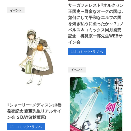
サーガフォレスト『オルクセン
イベント
王国史～野蛮なオークの国は、
如何にして平和なエルフの国
を焼き払うに至ったか～ 7 』ノ
ベルス＆コミックス同月発売
記念 樽見京一郎先生WEBサ
イン会
コミック・ラノベ
イベント
『シャーリー・メディスン』3巻
発売記念 森薫先生リアルサイ
ン会 ２DAYS(秋葉原)
コミック・ラノベ