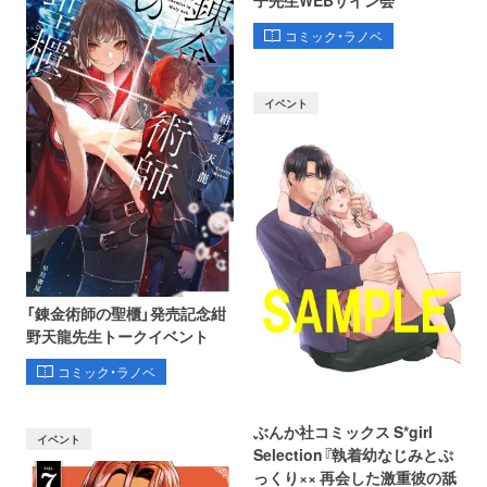
子先生WEBサイン会
コミック・ラノベ
イベント
「錬金術師の聖櫃」発売記念紺
野天龍先生トークイベント
コミック・ラノベ
ぶんか社コミックス S*girl
イベント
Selection『執着幼なじみとぷ
っくり×× 再会した激重彼の舐