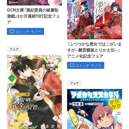
GCN文庫『風紀委員の破廉恥
遊戯』2か月連続刊行記念フェ
ア
コミック・ラノベ
『ふつつかな悪女ではございま
フェア
すが ~雛宮蝶鼠とりかえ伝~ 』
アニメ化記念フェア
コミック・ラノベ
フェア