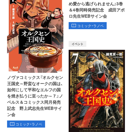
め愛から逃げられません』3巻
＆4巻同時発売記念 成田アポ
ロ先生WEBサイン会
コミック・ラノベ
イベント
ノヴァコミックス『オルクセン
王国史～野蛮なオークの国は、
如何にして平和なエルフの国
を焼き払うに至ったか～ 7 』ノ
ベルス＆コミックス同月発売
記念 野上武志先生WEBサイ
ン会
コミック・ラノベ