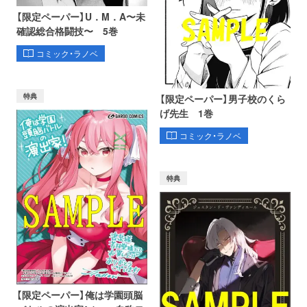
【限定ペーパー】U．M．A〜未
確認総合格闘技〜 5巻
コミック・ラノベ
特典
【限定ペーパー】男子校のくら
げ先生 1巻
コミック・ラノベ
特典
【限定ペーパー】俺は学園頭脳