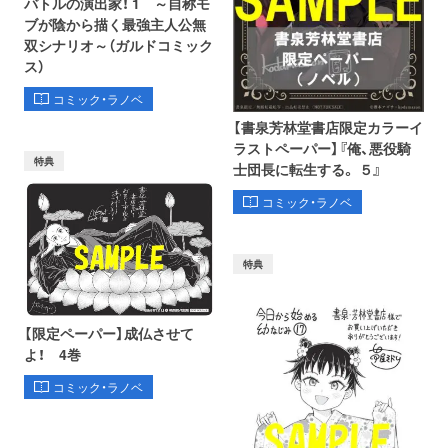
バトルの演出家！ 1 ～自称モ
ブが陰から描く最強主人公無
双シナリオ～（ガルドコミック
ス）
コミック・ラノベ
【書泉芳林堂書店限定カラーイ
ラストペーパー】『俺、悪役騎
特典
士団長に転生する。 ５』
コミック・ラノベ
特典
【限定ペーパー】成仏させて
よ！ 4巻
コミック・ラノベ