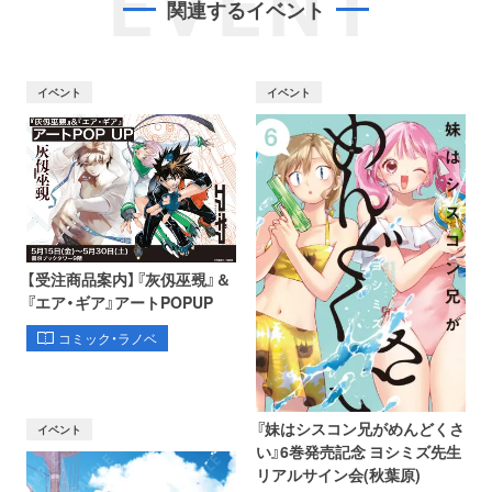
EVENT
関連するイベント
イベント
イベント
【受注商品案内】『灰仭巫覡』＆
『エア・ギア』アートPOPUP
コミック・ラノベ
『妹はシスコン兄がめんどくさ
イベント
い』6巻発売記念 ヨシミズ先生
リアルサイン会(秋葉原)