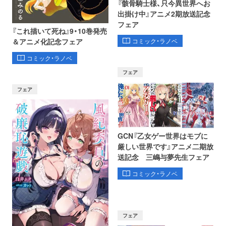
『骸骨騎士様、只今異世界へお
出掛け中』アニメ2期放送記念
フェア
『これ描いて死ね』9・10巻発売
コミック・ラノベ
＆アニメ化記念フェア
コミック・ラノベ
フェア
フェア
GCN『乙女ゲー世界はモブに
厳しい世界です』アニメ二期放
送記念 三嶋与夢先生フェア
コミック・ラノベ
フェア