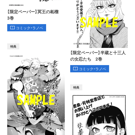
【限定ペーパー】冥王の柘榴
3巻
コミック・ラノベ
特典
【限定ペーパー】半蔵と十三人
の女忍たち 2巻
コミック・ラノベ
特典