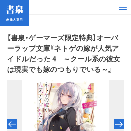
趣味人専用
趣味人専用
【書泉・ゲーマーズ限定特典】オーバ
ーラップ文庫『ネトゲの嫁が人気ア
イドルだった 4 ～クール系の彼女
は現実でも嫁のつもりでいる～』
アイドル
鉄道・バス
コミック・ラノベ
占い