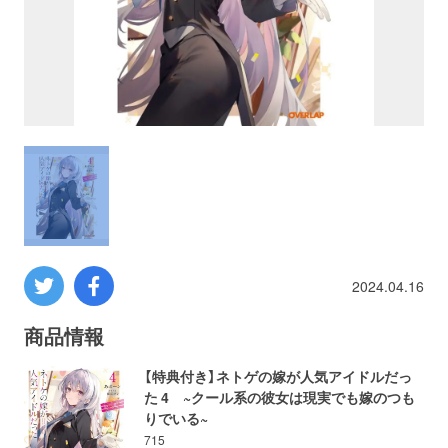
プロレス
数学
コンピューター
ミリタリー
その他
2024.04.16
イベント
特典
商品情報
【特典付き】ネトゲの嫁が人気アイドルだっ
フェア
お知らせ
た 4 ~クール系の彼女は現実でも嫁のつも
りでいる~
会社概要
プライバシーポリシー
715