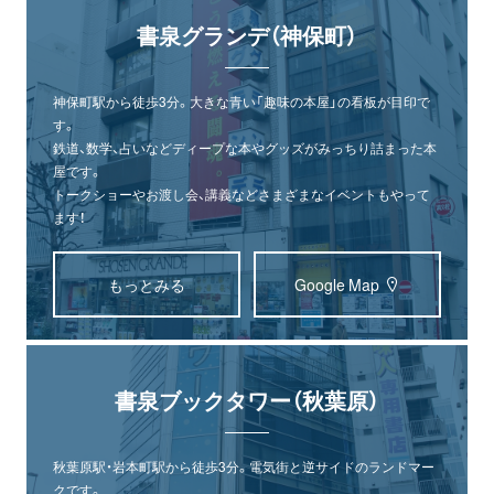
書泉グランデ（神保町）
神保町駅から徒歩3分。大きな青い「趣味の本屋」の看板が目印で
す。
鉄道、数学、占いなどディープな本やグッズがみっちり詰まった本
屋です。
トークショーやお渡し会、講義などさまざまなイベントもやって
ます！
もっとみる
Google Map
書泉ブックタワー（秋葉原）
秋葉原駅・岩本町駅から徒歩3分。電気街と逆サイドのランドマー
クです。