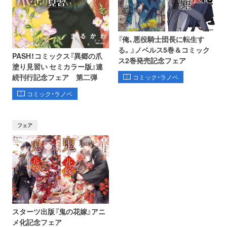
『俺、悪役騎士団長に転生す
る。』ノベルス5巻＆コミック
PASH！コミックス『異郷の爪
ス2巻発売記念フェア
塗り見習い セミカラー版』連
続刊行記念フェア 第二弾
コミック・ラノベ
コミック・ラノベ
フェア
スターツ出版『鬼の花嫁』アニ
メ化記念フェア