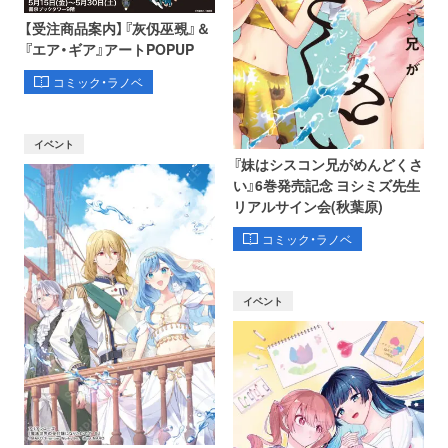
【受注商品案内】『灰仭巫覡』＆
『エア・ギア』アートPOPUP
コミック・ラノベ
イベント
『妹はシスコン兄がめんどくさ
い』6巻発売記念 ヨシミズ先生
リアルサイン会(秋葉原)
コミック・ラノベ
イベント