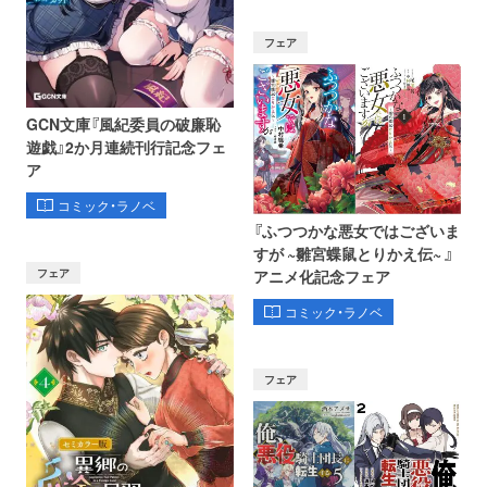
フェア
GCN文庫『風紀委員の破廉恥
遊戯』2か月連続刊行記念フェ
ア
コミック・ラノベ
『ふつつかな悪女ではございま
すが ~雛宮蝶鼠とりかえ伝~ 』
フェア
アニメ化記念フェア
コミック・ラノベ
フェア