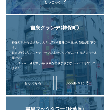
もっとみる
書泉グランデ（神保町）
神保町駅から徒歩3分。大きな青い「趣味の本屋」の看板が目印で
す。
鉄道、数学、占いなどディープな本やグッズがみっちり詰まった本
屋です。
トークショーやお渡し会、講義などさまざまなイベントもやって
ます！
もっとみる
Google Map
書泉ブックタワー（秋葉原）