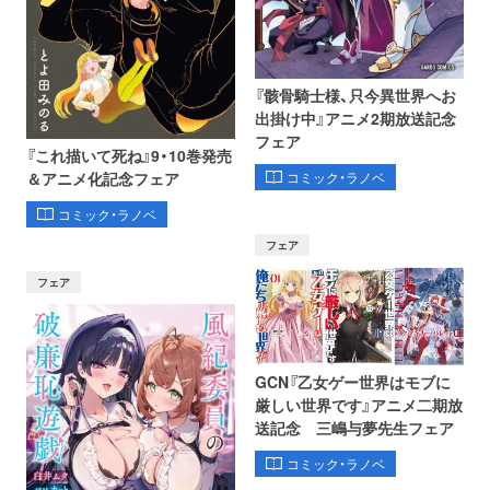
『骸骨騎士様、只今異世界へお
出掛け中』アニメ2期放送記念
フェア
『これ描いて死ね』9・10巻発売
コミック・ラノベ
＆アニメ化記念フェア
コミック・ラノベ
フェア
フェア
GCN『乙女ゲー世界はモブに
厳しい世界です』アニメ二期放
送記念 三嶋与夢先生フェア
コミック・ラノベ