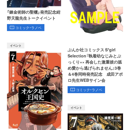
「錬金術師の聖櫃」発売記念紺
野天龍先生トークイベント
コミック・ラノベ
イベント
ぶんか社コミックス S*girl
Selection『執着幼なじみとぷ
っくり×× 再会した激重彼の舐
め愛から逃げられません』3巻
＆4巻同時発売記念 成田アポ
ロ先生WEBサイン会
コミック・ラノベ
イベント