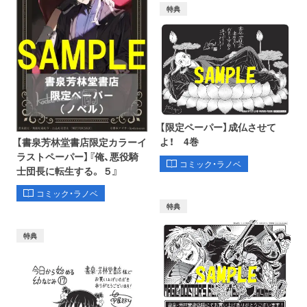
特典
【限定ペーパー】成仏させて
よ！ 4巻
【書泉芳林堂書店限定カラーイ
ラストペーパー】『俺、悪役騎
コミック・ラノベ
士団長に転生する。 ５』
コミック・ラノベ
特典
特典