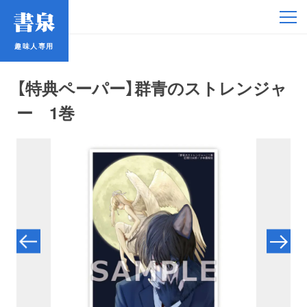
趣味人専用
趣味人専用
【特典ペーパー】群青のストレンジャ
ー 1巻
アイドル
鉄道・バス
コミック・ラノベ
占い