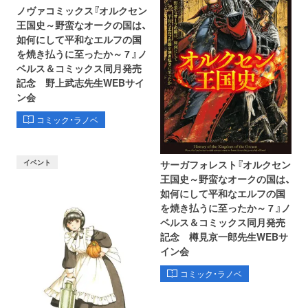
ノヴァコミックス『オルクセン
王国史～野蛮なオークの国は、
如何にして平和なエルフの国
を焼き払うに至ったか～ 7 』ノ
ベルス＆コミックス同月発売
記念 野上武志先生WEBサイ
ン会
コミック・ラノベ
イベント
サーガフォレスト『オルクセン
王国史～野蛮なオークの国は、
如何にして平和なエルフの国
を焼き払うに至ったか～ 7 』ノ
ベルス＆コミックス同月発売
記念 樽見京一郎先生WEBサ
イン会
コミック・ラノベ