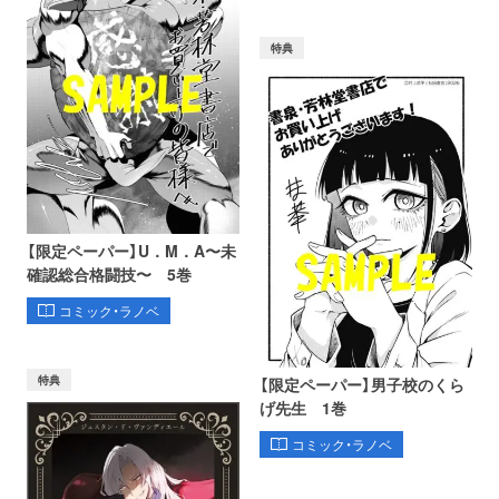
特典
【限定ペーパー】U．M．A〜未
確認総合格闘技〜 5巻
コミック・ラノベ
特典
【限定ペーパー】男子校のくら
げ先生 1巻
コミック・ラノベ