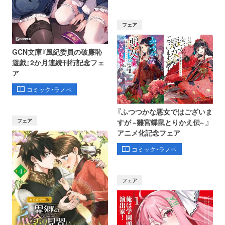
フェア
GCN文庫『風紀委員の破廉恥
遊戯』2か月連続刊行記念フェ
ア
コミック・ラノベ
『ふつつかな悪女ではございま
フェア
すが ~雛宮蝶鼠とりかえ伝~ 』
アニメ化記念フェア
コミック・ラノベ
フェア