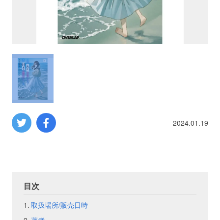
プロレス
数学
コンピューター
ミリタリー
2024.01.19
その他
イベント
特典
目次
フェア
お知らせ
取扱場所/販売日時
会社概要
プライバシーポリシー