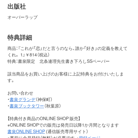
出版社
オーバーラップ
特典詳細
商品：『これが「恋」だと言うのなら、誰か「好き」の定義を教えて
くれ。 1』￥814（税込）
特典：書泉限定 北条連理先生書き下ろしSSペーパー
該当商品をお買い上げのお客様に上記特典をお付けいたしま
す。
お問い合わせ
・
書泉グランデ
（神保町）
・
書泉ブックタワー
（秋葉原）
【特典付き商品のONLINE SHOP 販売】
※ONLINE SHOPでの販売は発売日以降1か月間となります
書泉ONLINE SHOP
(通信販売専用サイト）
※事前に会員登録（無料）が必要です→
登録ページ