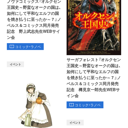
ノヴァコミックス『オルクセン
王国史～野蛮なオークの国は、
如何にして平和なエルフの国
を焼き払うに至ったか～ 7 』ノ
ベルス＆コミックス同月発売
記念 野上武志先生WEBサイ
ン会
コミック・ラノベ
サーガフォレスト『オルクセン
イベント
王国史～野蛮なオークの国は、
如何にして平和なエルフの国
を焼き払うに至ったか～ 7 』ノ
ベルス＆コミックス同月発売
記念 樽見京一郎先生WEBサ
イン会
コミック・ラノベ
イベント