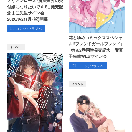
アリアンローズ『魔法世界の受
付嬢になりたいです５』発売記
念まこ先生サイン会
2026/9/21(月・祝)開催
コミック・ラノベ
花とゆめコミックススペシャ
ル『フレンドガールフレンド』
イベント
1巻＆2巻同時発売記念 瑠夏
子先生WEBサイン会
コミック・ラノベ
イベント