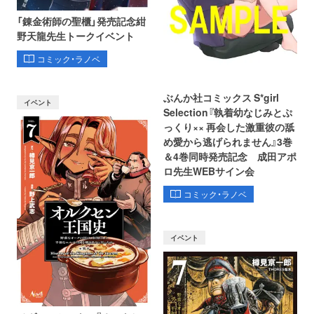
「錬金術師の聖櫃」発売記念紺
野天龍先生トークイベント
コミック・ラノベ
ぶんか社コミックス S*girl
イベント
Selection『執着幼なじみとぷ
っくり×× 再会した激重彼の舐
め愛から逃げられません』3巻
＆4巻同時発売記念 成田アポ
ロ先生WEBサイン会
コミック・ラノベ
イベント