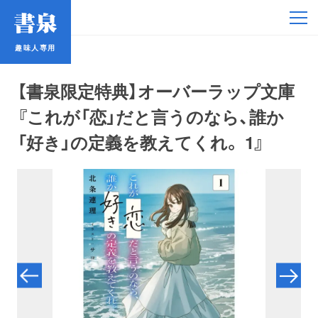
趣味人専用
趣味人専用
【書泉限定特典】オーバーラップ文庫
『これが「恋」だと言うのなら、誰か
「好き」の定義を教えてくれ。 1』
アイドル
鉄道・バス
コミック・ラノベ
占い