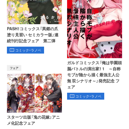
PASH！コミックス『異郷の爪
塗り見習い セミカラー版』連
続刊行記念フェア 第二弾
コミック・ラノベ
ガルドコミックス『俺は学園頭
フェア
脳バトルの演出家！ 1 ～自称
モブが陰から描く最強主人公
無 双シナリオ～』発売記念 フ
ェア
コミック・ラノベ
スターツ出版『鬼の花嫁』アニ
メ化記念フェア