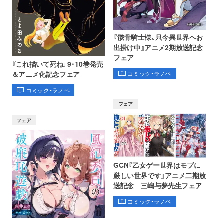
『骸骨騎士様、只今異世界へお
出掛け中』アニメ2期放送記念
フェア
『これ描いて死ね』9・10巻発売
コミック・ラノベ
＆アニメ化記念フェア
コミック・ラノベ
フェア
フェア
GCN『乙女ゲー世界はモブに
厳しい世界です』アニメ二期放
送記念 三嶋与夢先生フェア
コミック・ラノベ