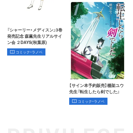
『シャーリー・メディスン』3巻
発売記念 森薫先生リアルサイ
ン会 ２DAYS(秋葉原)
コミック・ラノベ
【サイン本予約販売】棚架ユウ
先生『転生したら剣でした』
コミック・ラノベ