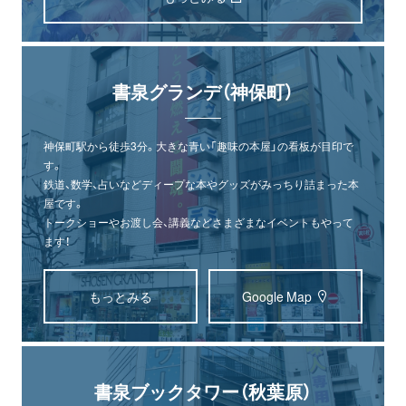
書泉グランデ（神保町）
神保町駅から徒歩3分。大きな青い「趣味の本屋」の看板が目印で
す。
鉄道、数学、占いなどディープな本やグッズがみっちり詰まった本
屋です。
トークショーやお渡し会、講義などさまざまなイベントもやって
ます！
もっとみる
Google Map
書泉ブックタワー（秋葉原）