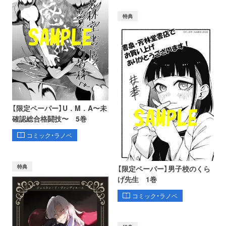
特典
【限定ペーパー】U．M．A〜未
確認総合格闘技〜 5巻
コミック・ラノベ
特典
【限定ペーパー】男子校のくら
げ先生 1巻
コミック・ラノベ