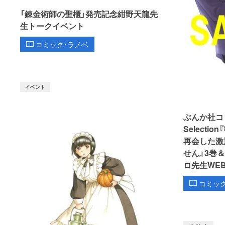
「錬金術師の聖櫃」発売記念紺野天龍先
生トークイベント
コミック・ラノベ
イベント
ぶんか社コミッ
Select
再会した激
せん』3巻
ロ先生WE
コミッ