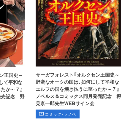
サーガフォレスト『オルクセン王国史～
ン王国史～
野蛮なオークの国は、如何にして平和な
して平和な
エルフの国を焼き払うに至ったか～ 7 』
か～ 7 』
ノベルス＆コミックス同月発売記念 樽
発売記念 野
見京一郎先生WEBサイン会
コミック・ラノベ