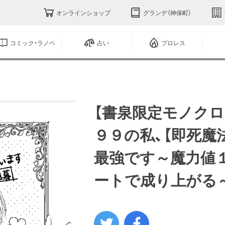
オンラインショップ
グランデ（神保町）
コミック・ラノベ
占い
プロレス
【書泉限定モノクロ
９９の私、【即死魔
最強です～魔力値
ートで成り上がる～