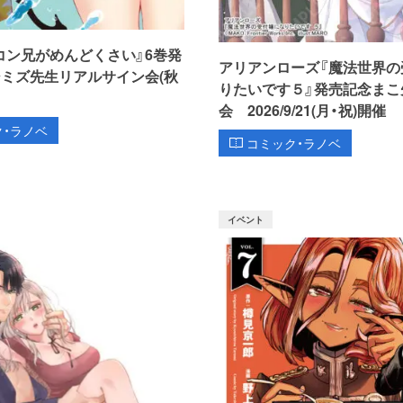
コン兄がめんどくさい』6巻発
アリアンローズ『魔法世界の
シミズ先生リアルサイン会(秋
りたいです５』発売記念まこ
会 2026/9/21(月・祝)開催
ク・ラノベ
コミック・ラノベ
イベント