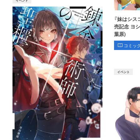
イベント
『妹はシス
売記念 ヨ
葉原)
コミッ
イベント