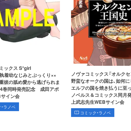
クス S*girl
ノヴァコミックス『オルクセ
ion『執着幼なじみとぷっくり××
野蛮なオークの国は、如何に
重彼の舐め愛から逃げられま
エルフの国を焼き払うに至った
＆4巻同時発売記念 成田アポ
ノベルス＆コミックス同月
Bサイン会
上武志先生WEBサイン会
ク・ラノベ
コミック・ラノベ