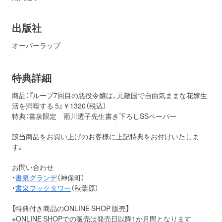
出版社
オーバーラップ
特典詳細
商品：『ループ7回目の悪役令嬢は、元敵国で自由気ままな花嫁生
活を満喫する 5』￥1320（税込）
特典：書泉限定 雨川透子先生書き下ろしSSペーパー
該当商品をお買い上げのお客様に上記特典をお付けいたしま
す。
お問い合わせ
・
書泉グランデ
（神保町）
・
書泉ブックタワー
（秋葉原）
【特典付き商品のONLINE SHOP 販売】
※ONLINE SHOPでの販売は発売日以降1か月間となります