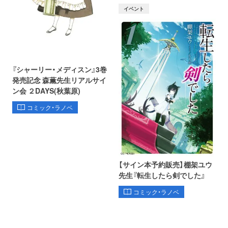
イベント
『シャーリー・メディスン』3巻
発売記念 森薫先生リアルサイ
ン会 ２DAYS(秋葉原)
コミック・ラノベ
【サイン本予約販売】棚架ユウ
先生『転生したら剣でした』
コミック・ラノベ