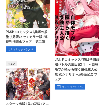
PASH！コミックス『異郷の爪
塗り見習い セミカラー版』連
続刊行記念フェア 第二弾
コミック・ラノベ
ガルドコミックス『俺は学園頭
フェア
脳バトルの演出家！ 1 ～自称
モブが陰から描く最強主人公
無 双シナリオ～』発売記念 フ
ェア
コミック・ラノベ
スターツ出版『鬼の花嫁』アニ