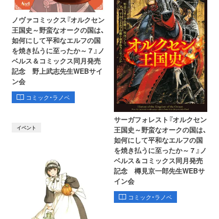
ノヴァコミックス『オルクセン
王国史～野蛮なオークの国は、
如何にして平和なエルフの国
を焼き払うに至ったか～ 7 』ノ
ベルス＆コミックス同月発売
記念 野上武志先生WEBサイ
ン会
コミック・ラノベ
サーガフォレスト『オルクセン
イベント
王国史～野蛮なオークの国は、
如何にして平和なエルフの国
を焼き払うに至ったか～ 7 』ノ
ベルス＆コミックス同月発売
記念 樽見京一郎先生WEBサ
イン会
コミック・ラノベ