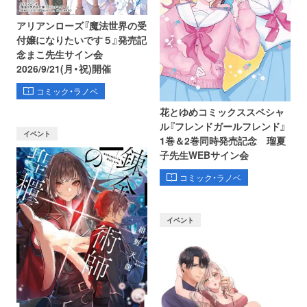
アリアンローズ『魔法世界の受
付嬢になりたいです５』発売記
念まこ先生サイン会
2026/9/21(月・祝)開催
コミック・ラノベ
花とゆめコミックススペシャ
ル『フレンドガールフレンド』
イベント
1巻＆2巻同時発売記念 瑠夏
子先生WEBサイン会
コミック・ラノベ
イベント