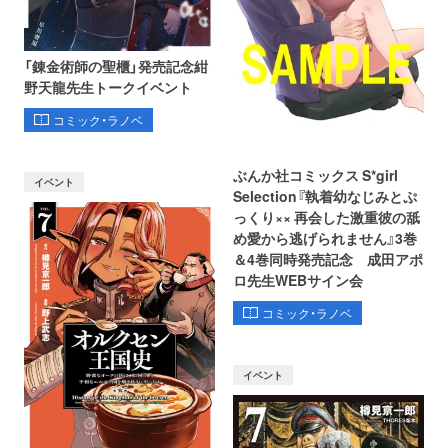
「錬金術師の聖櫃」発売記念紺
野天龍先生トークイベント
コミック・ラノベ
ぶんか社コミックス S*girl
イベント
Selection『執着幼なじみとぷ
っくり×× 再会した激重彼の舐
め愛から逃げられません』3巻
＆4巻同時発売記念 成田アポ
ロ先生WEBサイン会
コミック・ラノベ
イベント