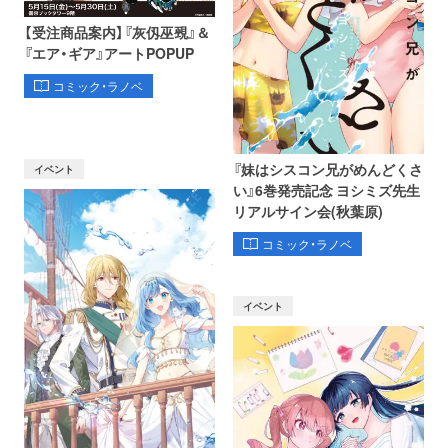
【受注商品案内】『灰仭巫覡』＆
『エア・ギア』アートPOPUP
コミック・ラノベ
『妹はシスコン兄がめんどくさ
イベント
い』6巻発売記念 ヨシミズ先生
リアルサイン会(秋葉原)
コミック・ラノベ
イベント