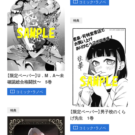
コミック・ラノベ
特典
【限定ペーパー】U．M．A〜未
確認総合格闘技〜 5巻
コミック・ラノベ
特典
【限定ペーパー】男子校のくら
げ先生 1巻
コミック・ラノベ