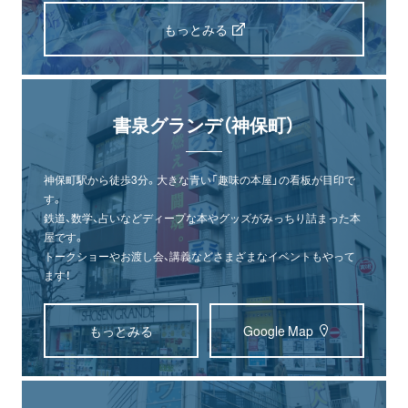
もっとみる
書泉グランデ（神保町）
神保町駅から徒歩3分。大きな青い「趣味の本屋」の看板が目印で
す。
鉄道、数学、占いなどディープな本やグッズがみっちり詰まった本
屋です。
トークショーやお渡し会、講義などさまざまなイベントもやって
ます！
もっとみる
Google Map