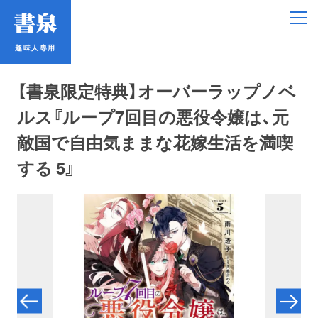
趣味人専用
趣味人専用
【書泉限定特典】オーバーラップノベ
ルス『ループ7回目の悪役令嬢は、元
敵国で自由気ままな花嫁生活を満喫
する 5』
アイドル
鉄道・バス
コミック・ラノベ
占い