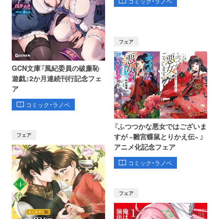
コミック・ラノベ
フェア
GCN文庫『風紀委員の破廉恥
遊戯』2か月連続刊行記念フェ
ア
コミック・ラノベ
『ふつつかな悪女ではございま
フェア
すが ~雛宮蝶鼠とりかえ伝~ 』
アニメ化記念フェア
コミック・ラノベ
フェア