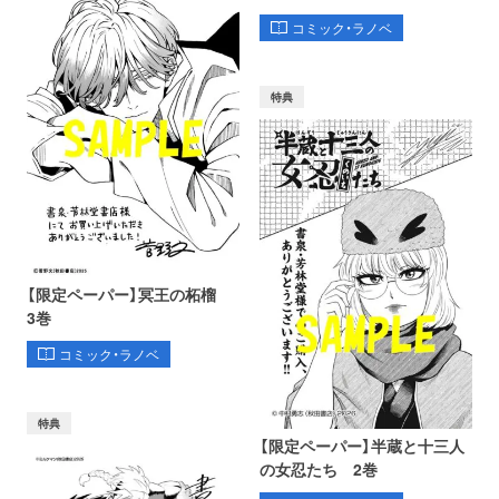
コミック・ラノベ
特典
【限定ペーパー】冥王の柘榴
3巻
コミック・ラノベ
特典
【限定ペーパー】半蔵と十三人
の女忍たち 2巻