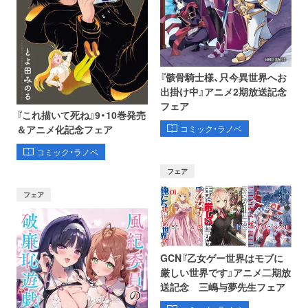
『骸骨騎士様、只今異世界へお
出掛け中』アニメ2期放送記念
フェア
『これ描いて死ね』9・10巻発売
コミック・ラノベ
＆アニメ化記念フェア
コミック・ラノベ
フェア
フェア
GCN『乙女ゲー世界はモブに
厳しい世界です』アニメ二期放
送記念 三嶋与夢先生フェア