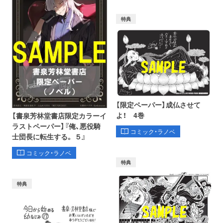
特典
【限定ペーパー】成仏させて
よ！ 4巻
【書泉芳林堂書店限定カラーイ
ラストペーパー】『俺、悪役騎
コミック・ラノベ
士団長に転生する。 ５』
コミック・ラノベ
特典
特典