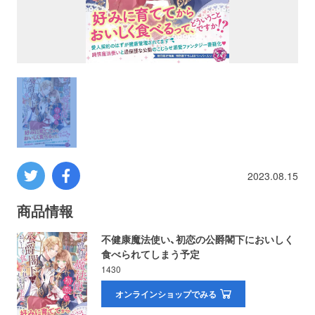
プロレス
数学
コンピューター
ミリタリー
2023.08.15
その他
商品情報
イベント
特典
不健康魔法使い、初恋の公爵閣下においしく
食べられてしまう予定
フェア
お知らせ
1430
オンラインショップでみる
会社概要
プライバシーポリシー