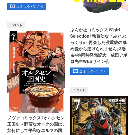
コミック・ラノベ
イベント
ぶんか社コミックス S*girl
Selection『執着幼なじみとぷ
っくり×× 再会した激重彼の舐
め愛から逃げられません』3巻
＆4巻同時発売記念 成田アポ
ロ先生WEBサイン会
コミック・ラノベ
イベント
ノヴァコミックス『オルクセン
王国史～野蛮なオークの国は、
如何にして平和なエルフの国