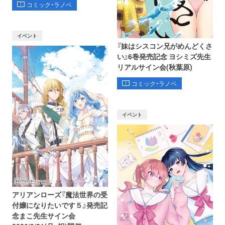
コミック・ラノベ
イベント
『妹はシスコン兄がめんどくさ
い』6巻発売記念 ヨシミズ先生
リアルサイン会(秋葉原)
コミック・ラノベ
イベント
アリアンローズ『魔法世界の受
付嬢になりたいです５』発売記
念まこ先生サイン会