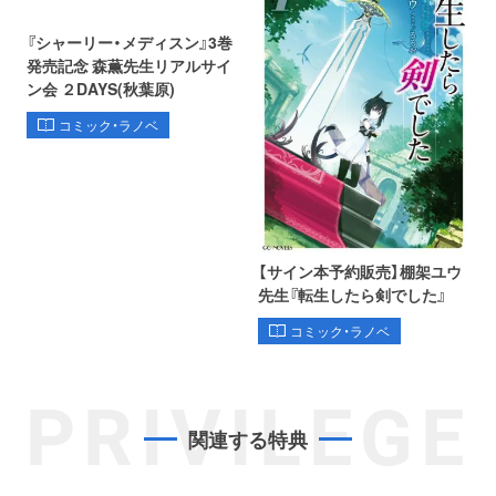
『シャーリー・メディスン』3巻
発売記念 森薫先生リアルサイ
ン会 ２DAYS(秋葉原)
コミック・ラノベ
【サイン本予約販売】棚架ユウ
先生『転生したら剣でした』
コミック・ラノベ
PRIVILEGE
関連する特典