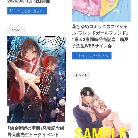
2026/9/21(月・祝)開催
コミック・ラノベ
花とゆめコミックススペシャ
イベント
ル『フレンドガールフレンド』
1巻＆2巻同時発売記念 瑠夏
子先生WEBサイン会
コミック・ラノベ
イベント
「錬金術師の聖櫃」発売記念紺
野天龍先生トークイベント