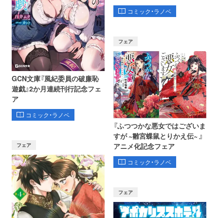
コミック・ラノベ
フェア
GCN文庫『風紀委員の破廉恥
遊戯』2か月連続刊行記念フェ
ア
コミック・ラノベ
『ふつつかな悪女ではございま
すが ~雛宮蝶鼠とりかえ伝~ 』
フェア
アニメ化記念フェア
コミック・ラノベ
フェア