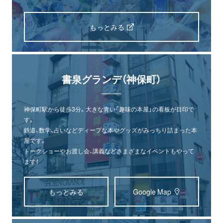
もっとみる
書泉グランデ（神保町）
神保町駅から徒歩3分。大きな青い「趣味の本屋」の看板が目印で
す。
鉄道、数学、占いなどディープな本やグッズがみっちり詰まった本
屋です。
トークショーやお渡し会、講義などさまざまなイベントもやって
ます！
もっとみる
Google Map