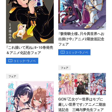
『骸骨騎士様、只今異世界へお
出掛け中』アニメ2期放送記念
フェア
『これ描いて死ね』9・10巻発売
コミック・ラノベ
＆アニメ化記念フェア
コミック・ラノベ
フェア
フェア
GCN『乙女ゲー世界はモブに
厳しい世界です』アニメ二期放
送記念 三嶋与夢先生フェア