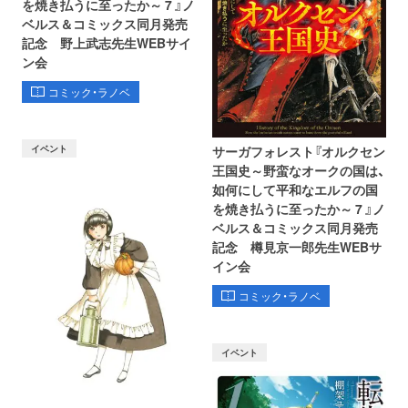
を焼き払うに至ったか～ 7 』ノ
ベルス＆コミックス同月発売
記念 野上武志先生WEBサイ
ン会
コミック・ラノベ
イベント
サーガフォレスト『オルクセン
王国史～野蛮なオークの国は、
如何にして平和なエルフの国
を焼き払うに至ったか～ 7 』ノ
ベルス＆コミックス同月発売
記念 樽見京一郎先生WEBサ
イン会
コミック・ラノベ
イベント