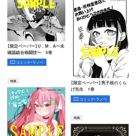
【限定ペーパー】U．M．A〜未
確認総合格闘技〜 5巻
コミック・ラノベ
特典
【限定ペーパー】男子校のくら
げ先生 1巻
コミック・ラノベ
特典