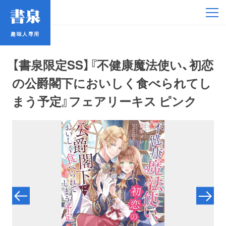
趣味人専用
趣味人専用
【書泉限定SS】『不健康魔法使い、初恋
の公爵閣下においしく食べられてし
まう予定』フェアリーキス ピンク
アイドル
鉄道・バス
コミック・ラノベ
占い