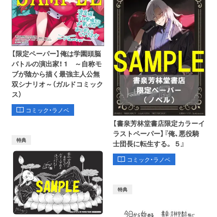
【限定ペーパー】俺は学園頭脳
バトルの演出家！ 1 ～自称モ
ブが陰から描く最強主人公無
双シナリオ～（ガルドコミック
ス）
コミック・ラノベ
【書泉芳林堂書店限定カラーイ
ラストペーパー】『俺、悪役騎
特典
士団長に転生する。 ５』
コミック・ラノベ
特典