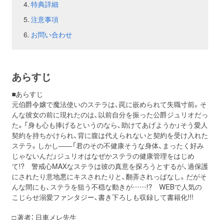
特典詳細
注意事項
お問い合わせ
あらすじ
■あらすじ
元伯爵令嬢で魔法使いのステラは、罠に嵌められて失職寸前。そ
んな彼女の前に現れたのは、以前自分を振った公爵ジュリオだっ
た。「身も心も捧げるというのなら、助けてあげようか」そう愛人
契約を持ちかけられ、背に腹は代えられないと契約を受け入れた
ステラ。しかし――「君のその不健康そうな身体、まったく好み
じゃないんだ」ジュリオはなぜかステラの健康管理をはじめ
て!? 警戒心MAXなステラは彼の真意を探ろうとするが、過保護
にされたり意地悪にキスされたりと、翻弄されっぱなし。だがそ
んな間にも、ステラを狙う不穏な動きが……!? WEBで人気の
こじらせ溺愛ファンタジー、書き下ろしも収録して書籍化!!!
□ 著者： 日車メレ先生