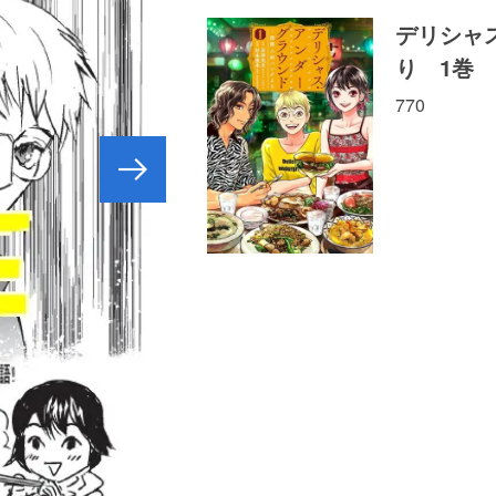
デリシャ
り 1巻
770