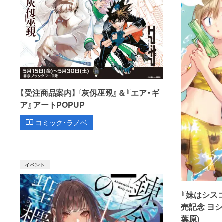
【受注商品案内】『灰仭巫覡』＆『エア・ギ
ア』アートPOPUP
コミック・ラノベ
イベント
『妹はシス
売記念 ヨ
葉原)