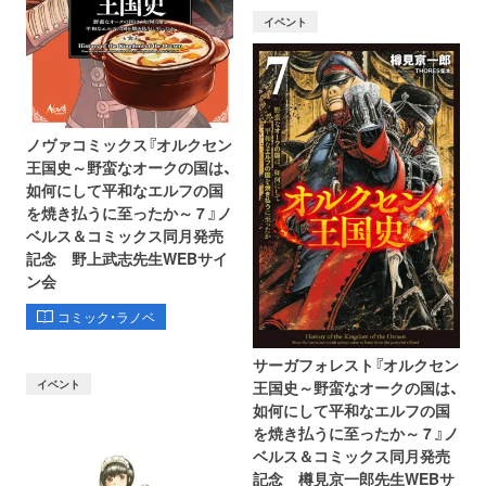
イベント
ノヴァコミックス『オルクセン
王国史～野蛮なオークの国は、
如何にして平和なエルフの国
を焼き払うに至ったか～ 7 』ノ
ベルス＆コミックス同月発売
記念 野上武志先生WEBサイ
ン会
コミック・ラノベ
サーガフォレスト『オルクセン
イベント
王国史～野蛮なオークの国は、
如何にして平和なエルフの国
を焼き払うに至ったか～ 7 』ノ
ベルス＆コミックス同月発売
記念 樽見京一郎先生WEBサ