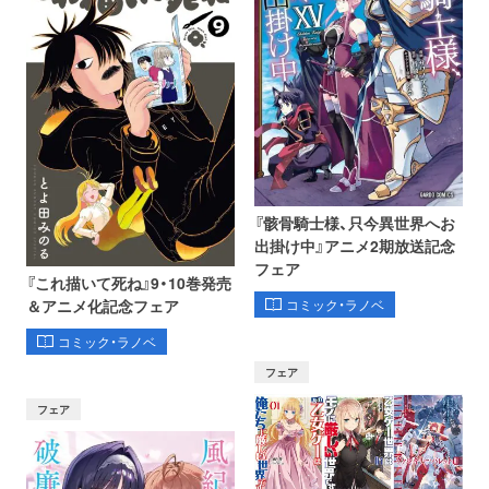
『骸骨騎士様、只今異世界へお
出掛け中』アニメ2期放送記念
フェア
『これ描いて死ね』9・10巻発売
コミック・ラノベ
＆アニメ化記念フェア
コミック・ラノベ
フェア
フェア