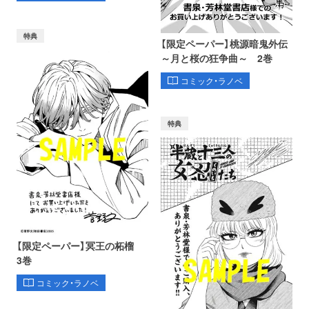
特典
【限定ペーパー】桃源暗鬼外伝
～月と桜の狂争曲～ 2巻
コミック・ラノベ
特典
【限定ペーパー】冥王の柘榴
3巻
コミック・ラノベ