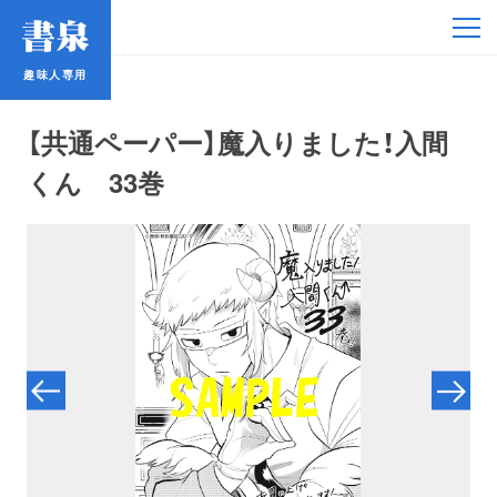
趣味人専用
趣味人専用
【共通ペーパー】魔入りました！入間
くん 33巻
アイドル
鉄道・バス
コミック・ラノベ
占い