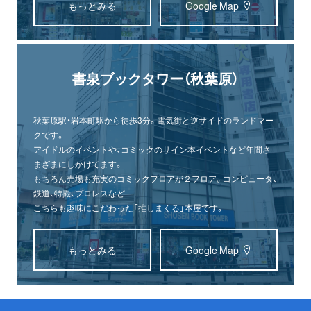
もっとみる
Google Map
書泉ブックタワー（秋葉原）
秋葉原駅・岩本町駅から徒歩3分。電気街と逆サイドのランドマー
クです。
アイドルのイベントや、コミックのサイン本イベントなど年間さ
まざまにしかけてます。
もちろん売場も充実のコミックフロアが２フロア。コンピュータ、
鉄道、特撮、プロレスなど
こちらも趣味にこだわった「推しまくる」本屋です。
もっとみる
Google Map