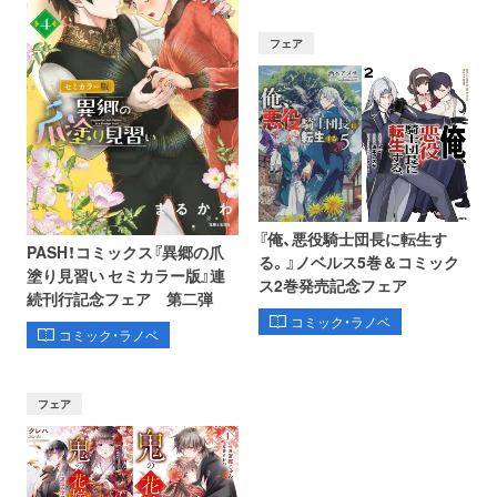
フェア
『俺、悪役騎士団長に転生す
PASH！コミックス『異郷の爪
る。』ノベルス5巻＆コミック
塗り見習い セミカラー版』連
ス2巻発売記念フェア
続刊行記念フェア 第二弾
コミック・ラノベ
コミック・ラノベ
フェア