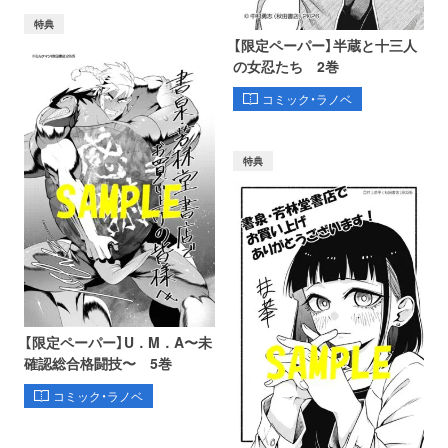
特典
【限定ペーパー】半蔵と十三人
の女忍たち 2巻
コミック・ラノベ
特典
【限定ペーパー】U．M．A〜未
確認総合格闘技〜 5巻
コミック・ラノベ