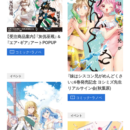
【受注商品案内】『灰仭巫覡』＆
『エア・ギア』アートPOPUP
コミック・ラノベ
『妹はシスコン兄がめんどくさ
イベント
い』6巻発売記念 ヨシミズ先生
リアルサイン会(秋葉原)
コミック・ラノベ
イベント