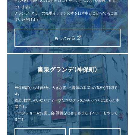
ナル有償特典付きの女性向けコミック、ノベルズ」を多数ご用意し
ています。
グランデ・タワーの売場イチオシの本を日本中どこからでもご注
文いただけます。
もっとみる
書泉グランデ（神保町）
神保町駅から徒歩3分。大きな青い「趣味の本屋」の看板が目印で
す。
鉄道、数学、占いなどディープな本やグッズがみっちり詰まった本
屋です。
トークショーやお渡し会、講義などさまざまなイベントもやって
ます！