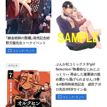
「錬金術師の聖櫃」発売記念紺
野天龍先生トークイベント
コミック・ラノベ
ぶんか社コミックス S*girl
イベント
Selection『執着幼なじみとぷ
っくり×× 再会した激重彼の舐
め愛から逃げられません』3巻
＆4巻同時発売記念 成田アポ
ロ先生WEBサイン会
コミック・ラノベ