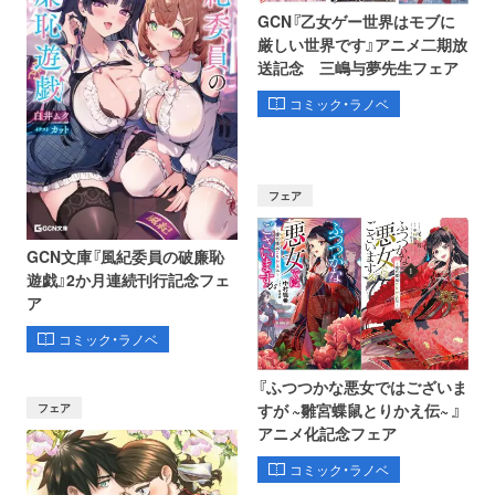
GCN『乙女ゲー世界はモブに
厳しい世界です』アニメ二期放
送記念 三嶋与夢先生フェア
コミック・ラノベ
フェア
GCN文庫『風紀委員の破廉恥
遊戯』2か月連続刊行記念フェ
ア
コミック・ラノベ
『ふつつかな悪女ではございま
フェア
すが ~雛宮蝶鼠とりかえ伝~ 』
アニメ化記念フェア
コミック・ラノベ